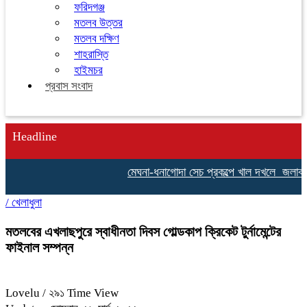
ফরিদগঞ্জ
মতলব উত্তর
মতলব দক্ষিণ
শাহরাস্তি
হাইমচর
প্রবাস সংবাদ
Headline
মেঘনা-ধনাগোদা সেচ প্রকল্পে খাল দখলে জলাবদ্ধতা
/
খেলাধুলা
মতলবের এখলাছপুরে স্বাধীনতা দিবস গোল্ডকাপ ক্রিকেট টুর্নামেন্টের
ফাইনাল সম্পন্ন
Lovelu
/ ২৯১ Time View