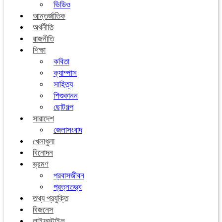
ভিডিও
আন্তর্জাতিক
অর্থনীতি
রাজনীতি
শিক্ষা
কবিতা
ক্যাম্পাস
সাহিত্য
শিশুকানন
ছোটগল্প
সারাদেশ
জেলাসংবাদ
খেলাধুলা
বিনোদন
ভ্রমণ
প্রবাসজীবন
প্রত্নতত্ত্ব
তথ্য প্রযুক্তি
বিজনেস
লাইফস্টাইল