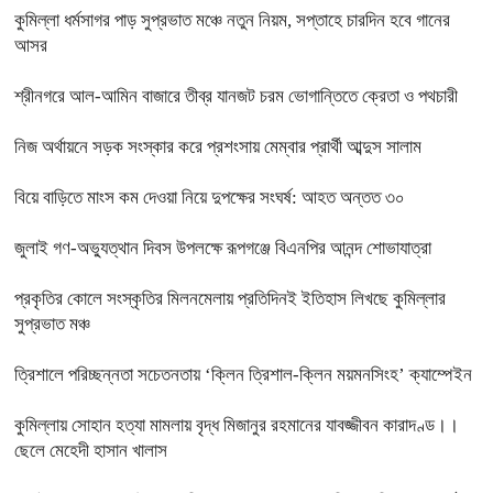
কুমিল্লা ধর্মসাগর পাড় সুপ্রভাত মঞ্চে নতুন নিয়ম, সপ্তাহে চারদিন হবে গানের
আসর
শ্রীনগরে আল-আমিন বাজারে তীব্র যানজট চরম ভোগান্তিতে ক্রেতা ও পথচারী
নিজ অর্থায়নে সড়ক সংস্কার করে প্রশংসায় মেম্বার প্রার্থী আব্দুস সালাম
বিয়ে বাড়িতে মাংস কম দেওয়া নিয়ে দুপক্ষের সংঘর্ষ: আহত অন্তত ৩০ ​
জুলাই গণ-অভ্যুত্থান দিবস উপলক্ষে রূপগঞ্জে বিএনপির আনন্দ শোভাযাত্রা
প্রকৃতির কোলে সংস্কৃতির মিলনমেলায় প্রতিদিনই ইতিহাস লিখছে কুমিল্লার
সুপ্রভাত মঞ্চ
ত্রিশালে পরিচ্ছন্নতা সচেতনতায় ‘ক্লিন ত্রিশাল-ক্লিন ময়মনসিংহ’ ক্যাম্পেইন
কুমিল্লায় সোহান হত্যা মামলায় বৃদ্ধ মিজানুর রহমানের যাবজ্জীবন কারাদণ্ড।।
ছেলে মেহেদী হাসান খালাস