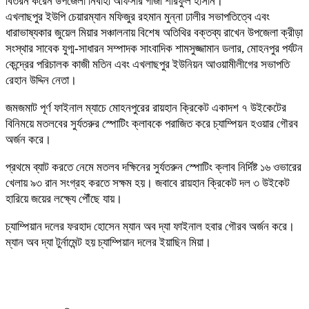
বিতরন করেন উপজেলা নির্বাহী অফিসার গাজী শরিফুল হাসান।
এখলাছপুর ইউপি চেয়ারম্যান মফিজুর রহমান মুন্না ঢালীর সভাপতিত্বে এবং
ধারাভাষ্যকার জুয়েল মিয়ার সঞ্চালনায় বিশেষ অতিথির বক্তব্য রাখেন উপজেলা ক্রীড়া
সংস্থার সাবেক যুগ্ম-সাধারন সম্পাদক সাংবাদিক শামসুজ্জামান ডলার, মোহনপুর পর্যটন
কেন্দ্রের পরিচালক কাজী মতিন এবং এখলাছপুর ইউনিয়ন আওয়ামীলীগের সভাপতি
রেহান উদ্দিন নেতা।
জমজমাট পূর্ণ ফাইনাল ম্যাচে মোহনপুরের রায়হান ক্রিকেট একাদশ ৭ উইকেটের
বিনিময়ে মতলবের সুর্যতরুর স্পোটিং ক্লাবকে পরাজিত করে চ্যাম্পিয়ন হওয়ার গৌরব
অর্জন করে।
প্রথমে ব্যাট করতে নেমে মতলব দক্ষিনের সুর্যতরুন স্পোটিং ক্লাব নির্দিষ্ট ১৬ ওভারের
খেলায় ৯৩ রান সংগ্রহ করতে সক্ষম হয়। জবাবে রায়হান ক্রিকেট দল ৩ উইকেট
হারিয়ে জয়ের লক্ষ্যে পৌঁছে যায়।
চ্যাম্পিয়ান দলের ফরহাদ হোসেন ম্যান অব দ্যা ফাইনাল হবার গৌরব অর্জন করে।
ম্যান অব দ্যা টুর্নামেন্ট হয় চ্যাম্পিয়ান দলের ইয়াছিন মিয়া।