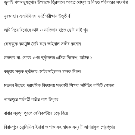
জুলাই গণঅভ্যুত্থান উপলক্ষে ত্রিশালে আহত যোদ্ধা ও নিহত পরিবারের সংবর্ধনা
নুরজাহান এমবিবিএস ভর্তি পরীক্ষায় উত্তীর্ণ
জমি নিয়ে বিরোধে ভাই ও ভাতিজার হাতে ছোট ভাই খুন
ফেসবুকে কনটেন্ট তৈরি করে ভাইরাল সজীব রহমান
মতলবে মা-মেয়ের ওপর দুর্বৃত্তের এসিড নিক্ষেপ, আটক ১
কচুয়ায় সড়ক দুর্ঘটনায় মোটরসাইকেল চালক নিহত
মতলব উত্তর প্রাথমিক বিদ্যালয় সহকারী শিক্ষক সমিতির কমিটি ঘোষনা
নাগরপুরে গর্ভবতী নারীর লাশ উদ্ধার
বাবার স্বপ্ন পূরণে হেলিকপ্টারে চড়ে বিয়ে
বিরামপুরে ফেন্সিডিল ইয়াবা ও গাজাসহ মাদক সম্রাট আশরাফুল গ্রেপ্তার