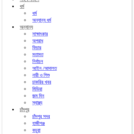
ধর্ম
ধর্ম
অন্যান্য ধর্ম
অন্যান্য
সাক্ষাৎকার
অপরাধ
ফিচার
মতামত
নির্বাচন
আইন /আদালত
নারী ও শিশু
চাকরির খবর
মিডিয়া
জন্ম দিন
স্বাস্থ্য
চাঁদপুর
চাঁদপুর সদর
হাজীগঞ্জ
কচুয়া