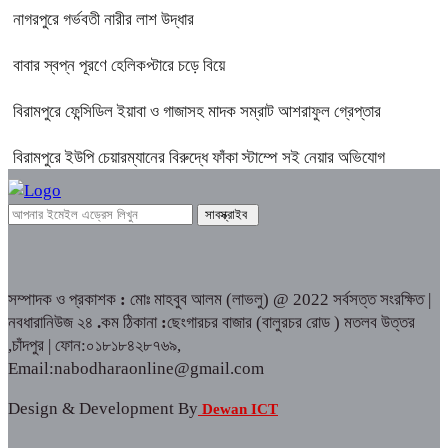
নাগরপুরে গর্ভবতী নারীর লাশ উদ্ধার
বাবার স্বপ্ন পূরণে হেলিকপ্টারে চড়ে বিয়ে
বিরামপুরে ফেন্সিডিল ইয়াবা ও গাজাসহ মাদক সম্রাট আশরাফুল গ্রেপ্তার
বিরামপুরে ইউপি চেয়ারম্যানের বিরুদ্ধে ফাঁকা স্টাম্পে সই নেয়ার অভিযোগ
সম্পাদক ও প্রকাশক
:
মোঃ মাহবুব আলম (লাভলু) @ 2022 সর্বসত্ত সংরক্ষিত |
নবধারানিউজ ২৪
.
কম ঠিকানা
:
ছেংগারচর বাজার (বালুরচর রোড ) মতলব উত্তর
,চাঁদপুর | ফোন:০১৮১৮৪২৮৭৬৯,
Email:nabodharaonline@gmail.com
Design & Development By
Dewan ICT