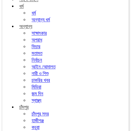
ধর্ম
ধর্ম
অন্যান্য ধর্ম
অন্যান্য
সাক্ষাৎকার
অপরাধ
ফিচার
মতামত
নির্বাচন
আইন /আদালত
নারী ও শিশু
চাকরির খবর
মিডিয়া
জন্ম দিন
স্বাস্থ্য
চাঁদপুর
চাঁদপুর সদর
হাজীগঞ্জ
কচুয়া