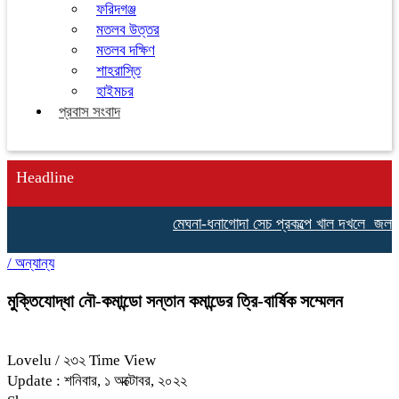
ফরিদগঞ্জ
মতলব উত্তর
মতলব দক্ষিণ
শাহরাস্তি
হাইমচর
প্রবাস সংবাদ
Headline
মেঘনা-ধনাগোদা সেচ প্রকল্পে খাল দখলে জলাবদ্ধত
/
অন্যান্য
মুক্তিযোদ্ধা নৌ-কমান্ডো সন্তান কমান্ডের ত্রি-বার্ষিক সম্মেলন
Lovelu
/ ২৩২ Time View
Update : শনিবার, ১ অক্টোবর, ২০২২