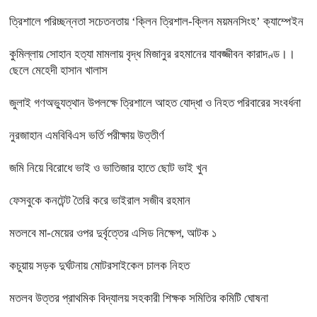
ত্রিশালে পরিচ্ছন্নতা সচেতনতায় ‘ক্লিন ত্রিশাল-ক্লিন ময়মনসিংহ’ ক্যাম্পেইন
কুমিল্লায় সোহান হত্যা মামলায় বৃদ্ধ মিজানুর রহমানের যাবজ্জীবন কারাদণ্ড।।
ছেলে মেহেদী হাসান খালাস
জুলাই গণঅভ্যুত্থান উপলক্ষে ত্রিশালে আহত যোদ্ধা ও নিহত পরিবারের সংবর্ধনা
নুরজাহান এমবিবিএস ভর্তি পরীক্ষায় উত্তীর্ণ
জমি নিয়ে বিরোধে ভাই ও ভাতিজার হাতে ছোট ভাই খুন
ফেসবুকে কনটেন্ট তৈরি করে ভাইরাল সজীব রহমান
মতলবে মা-মেয়ের ওপর দুর্বৃত্তের এসিড নিক্ষেপ, আটক ১
কচুয়ায় সড়ক দুর্ঘটনায় মোটরসাইকেল চালক নিহত
মতলব উত্তর প্রাথমিক বিদ্যালয় সহকারী শিক্ষক সমিতির কমিটি ঘোষনা