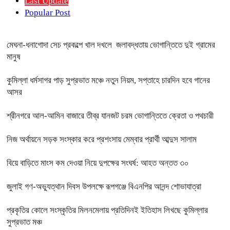
Last Update
Popular Post
মেঘনা-ধনাগোদা সেচ প্রকল্পে খাল দখলে জলাবদ্ধতায় ভোগান্তিতে দুই গ্রামের
মানুষ
কুমিল্লা ধর্মসাগর পাড় সুপ্রভাত মঞ্চে নতুন নিয়ম, সপ্তাহে চারদিন হবে গানের
আসর
শ্রীনগরে আল-আমিন বাজারে তীব্র যানজট চরম ভোগান্তিতে ক্রেতা ও পথচারী
নিজ অর্থায়নে সড়ক সংস্কার করে প্রশংসায় মেম্বার প্রার্থী আব্দুস সালাম
বিয়ে বাড়িতে মাংস কম দেওয়া নিয়ে দুপক্ষের সংঘর্ষ: আহত অন্তত ৩০ ​
জুলাই গণ-অভ্যুত্থান দিবস উপলক্ষে রূপগঞ্জে বিএনপির আনন্দ শোভাযাত্রা
প্রকৃতির কোলে সংস্কৃতির মিলনমেলায় প্রতিদিনই ইতিহাস লিখছে কুমিল্লার
সুপ্রভাত মঞ্চ