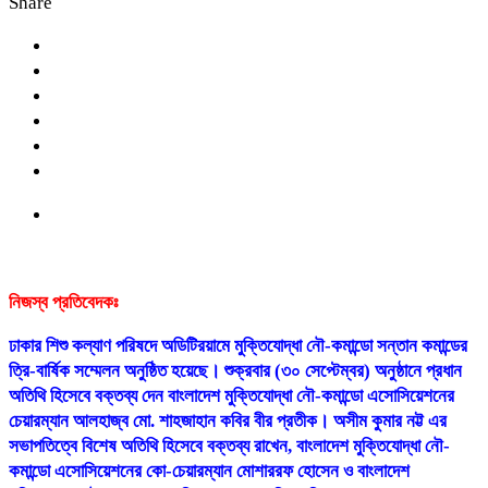
Share
নিজস্ব প্রতিবেদকঃ
ঢাকার শিশু কল্যাণ পরিষদে অডিটিরয়ামে মুক্তিযোদ্ধা নৌ-কমান্ডো সন্তান কমান্ডের
ত্রি-বার্ষিক সম্মেলন অনুষ্ঠিত হয়েছে। শুক্রবার (৩০ সেপ্টেম্বর) অনুষ্ঠানে প্রধান
অতিথি হিসেবে বক্তব্য দেন বাংলাদেশ মুক্তিযোদ্ধা নৌ-কমান্ডো এসোসিয়েশনের
চেয়ারম্যান আলহাজ্ব মো. শাহজাহান কবির বীর প্রতীক। অসীম কুমার নট্ট এর
সভাপতিত্বে বিশেষ অতিথি হিসেবে বক্তব্য রাখেন, বাংলাদেশ মুক্তিযোদ্ধা নৌ-
কমান্ডো এসোসিয়েশনের কো-চেয়ারম্যান মোশাররফ হোসেন ও বাংলাদেশ