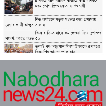
শ্রীনগরে আল-আমিন বাজারে তীব্র যানজট
চরম ভোগান্তিতে ক্রেতা ও পথচারী
নিজ অর্থায়নে সড়ক সংস্কার করে প্রশংসায়
মেম্বার প্রার্থী আব্দুস সালাম
বিয়ে বাড়িতে মাংস কম দেওয়া নিয়ে দুপক্ষের
সংঘর্ষ: আহত অন্তত ৩০ ​
জুলাই গণ-অভ্যুত্থান দিবস উপলক্ষে রূপগঞ্জে
বিএনপির আনন্দ শোভাযাত্রা
প্রকৃতির কোলে সংস্কৃতির মিলনমেলায়
প্রতিদিনই ইতিহাস লিখছে কুমিল্লার সুপ্রভাত
মঞ্চ
ত্রিশালে পরিচ্ছন্নতা সচেতনতায় ‘ক্লিন ত্রিশাল-
ক্লিন ময়মনসিংহ’ ক্যাম্পেইন
কুমিল্লায় সোহান হত্যা মামলায় বৃদ্ধ মিজানুর