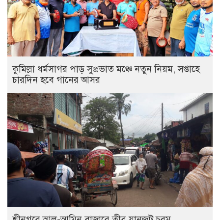
কুমিল্লা ধর্মসাগর পাড় সুপ্রভাত মঞ্চে নতুন নিয়ম, সপ্তাহে
চারদিন হবে গানের আসর
শ্রীনগরে আল-আমিন বাজারে তীব্র যানজট চরম