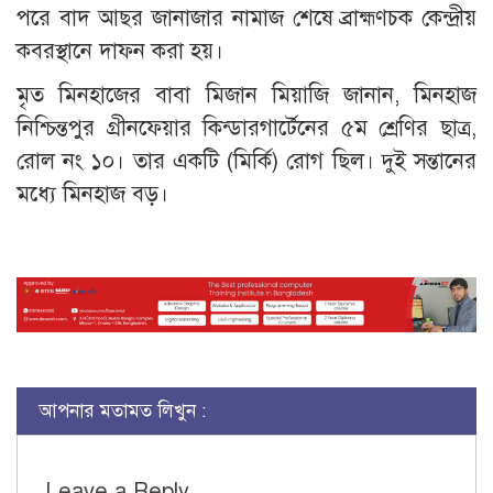
পরে বাদ আছর জানাজার নামাজ শেষে ব্রাহ্মণচক কেন্দ্রীয়
কবরস্থানে দাফন করা হয়।
মৃত মিনহাজের বাবা মিজান মিয়াজি জানান, মিনহাজ
নিশ্চিন্তপুর গ্রীনফেয়ার কিন্ডারগার্টেনের ৫ম শ্রেণির ছাত্র,
রোল নং ১০। তার একটি (মির্কি) রোগ ছিল। দুই সন্তানের
মধ্যে মিনহাজ বড়।
আপনার মতামত লিখুন :
Leave a Reply