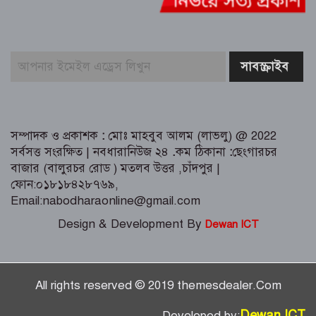
রহমানের যাবজ্জীবন কারাদণ্ড।। ছেলে
মেহেদী হাসান খালাস
জুলাই গণঅভ্যুত্থান উপলক্ষে ত্রিশালে আহত
যোদ্ধা ও নিহত পরিবারের সংবর্ধনা
সম্পাদক ও প্রকাশক
:
মোঃ মাহবুব আলম (লাভলু) @ 2022
সর্বসত্ত সংরক্ষিত | নবধারানিউজ ২৪
.
কম ঠিকানা
:
ছেংগারচর
বাজার (বালুরচর রোড ) মতলব উত্তর ,চাঁদপুর |
ফোন:০১৮১৮৪২৮৭৬৯,
Email:nabodharaonline@gmail.com
Design & Development By
Dewan ICT
All rights reserved © 2019 themesdealer.Com
Dewan ICT
Developed by: