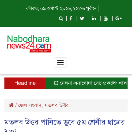
রবিবার, ০৯ অগাস্ট ২০২৬, ১২:৫৬ পূর্বাহ্ন
Toggle
navigation
Headline
মেঘনা-ধনাগোদা সেচ প্রকল্পে খাল দখলে 
/
জেলাসংবাদ
মতলব উত্তর
,
মতলব উত্তর পানিতে ডুবে ৫ম শ্রেনীর ছাত্রের
মৃত্যু