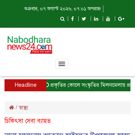
শুক্রবার, ০৭ অগাস্ট ২০২৬, ০৭:০১ অপরাহ্ন
Toggle
navigation
Headline
প্রকৃতির কোলে সংস্কৃতির মিলনমেলায় প্রতিদিন
/
স্বাস্থ্য
চিকিৎসা সেবা ব্যাহত