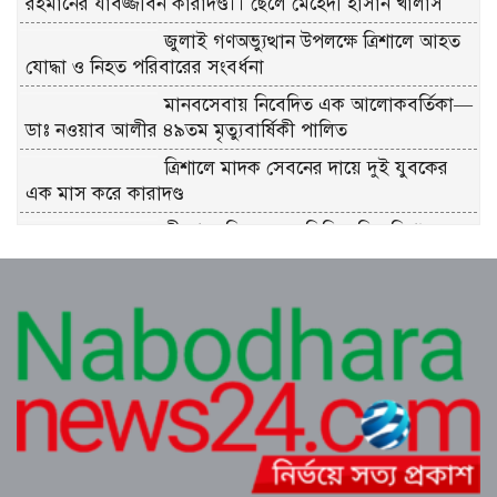
রহমানের যাবজ্জীবন কারাদণ্ড।। ছেলে মেহেদী হাসান খালাস
জুলাই গণঅভ্যুত্থান উপলক্ষে ত্রিশালে আহত
যোদ্ধা ও নিহত পরিবারের সংবর্ধনা
মানবসেবায় নিবেদিত এক আলোকবর্তিকা—
ডাঃ নওয়াব আলীর ৪৯তম মৃত্যুবার্ষিকী পালিত
ত্রিশালে মাদক সেবনের দায়ে দুই যুবকের
এক মাস করে কারাদণ্ড
শ্রীনগরে বিদ্যুতের অতিরিক্ত বিল বিপাকে
গ্রাহক
কুমিল্লা ধর্মসাগর পাড় মঞ্চের প্রাণবন্ত চা-চক্র
ও বর্ষার খিচুড়ি আড্ডা
এডভোকেট মিজানুর রহমান অন্তরের ওপর
হামলার প্রতিবাদে কুমিল্লা বারে মানববন্ধন
পূর্বাচল উপশহরে ডাকাতি করে পালানোর