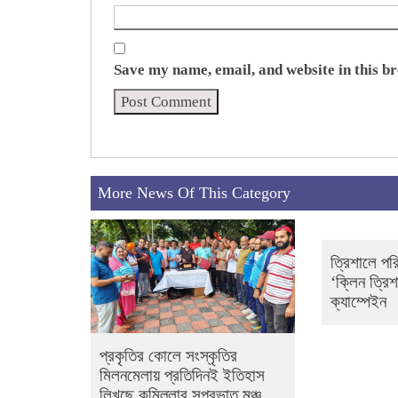
Save my name, email, and website in this b
More News Of This Category
ত্রিশালে পর
‘ক্লিন ত্রি
ক্যাম্পেইন
প্রকৃতির কোলে সংস্কৃতির
মিলনমেলায় প্রতিদিনই ইতিহাস
লিখছে কুমিল্লার সুপ্রভাত মঞ্চ