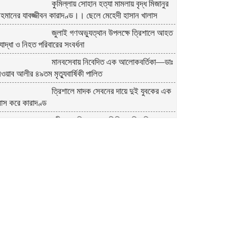
কুমিল্লায় সোহান হত্যা মামলায় বৃদ্ধ মিজানুর
রহমানের যাবজ্জীবন কারাদণ্ড।। ছেলে মেহেদী হাসান খালাস
জুলাই গণঅভ্যুত্থান উপলক্ষে ত্রিশালে আহত
োদ্ধা ও নিহত পরিবারের সংবর্ধনা
মানবসেবায় নিবেদিত এক আলোকবর্তিকা—ডাঃ
ওয়াব আলীর ৪৯তম মৃত্যুবার্ষিকী পালিত
ত্রিশালে মাদক সেবনের দায়ে দুই যুবকের এক
মাস করে কারাদণ্ড
শ্রীনগরে বিদ্যুতের অতিরিক্ত বিল বিপাকে
্রাহক
কুমিল্লা ধর্মসাগর পাড় মঞ্চের প্রাণবন্ত চা-
চক্র ও বর্ষার খিচুড়ি আড্ডা
এডভোকেট মিজানুর রহমান অন্তরের ওপর
হামলার প্রতিবাদে কুমিল্লা বারে মানববন্ধন
পূর্বাচল উপশহরে ডাকাতি করে পালানোর সময়