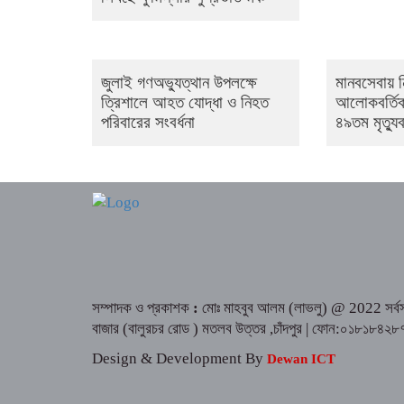
জুলাই গণঅভ্যুত্থান উপলক্ষে
মানবসেবায় 
ত্রিশালে আহত যোদ্ধা ও নিহত
আলোকবর্তি
পরিবারের সংবর্ধনা
৪৯তম মৃত্যুব
সম্পাদক ও প্রকাশক
:
মোঃ মাহবুব আলম (লাভলু) @ 2022 সর্বসত
বাজার (বালুরচর রোড ) মতলব উত্তর ,চাঁদপুর | ফোন:০১
Design & Development By
Dewan ICT