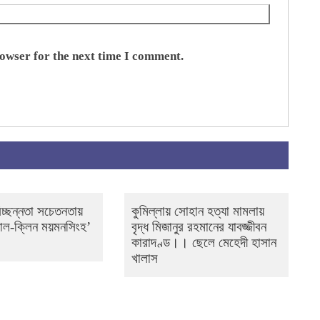
rowser for the next time I comment.
িচ্ছন্নতা সচেতনতায়
কুমিল্লায় সোহান হত্যা মামলায়
শাল-ক্লিন ময়মনসিংহ’
বৃদ্ধ মিজানুর রহমানের যাবজ্জীবন
কারাদণ্ড।। ছেলে মেহেদী হাসান
খালাস