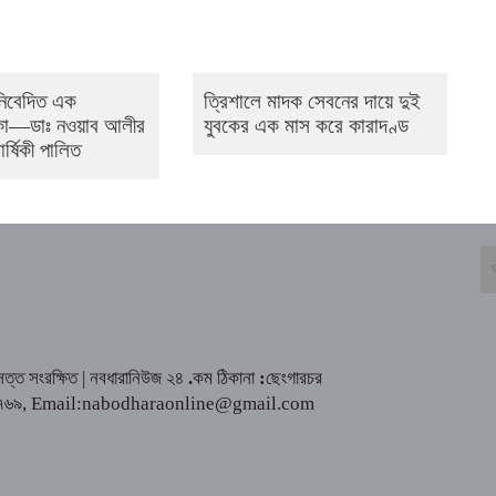
নিবেদিত এক
ত্রিশালে মাদক সেবনের দায়ে দুই
কা—ডাঃ নওয়াব আলীর
যুবকের এক মাস করে কারাদণ্ড
ার্ষিকী পালিত
্ত সংরক্ষিত | নবধারানিউজ ২৪
.
কম ঠিকানা
:
ছেংগারচর
৮১৮৪২৮৭৬৯, Email:nabodharaonline@gmail.com