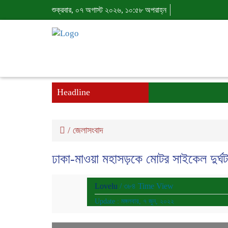
শুক্রবার, ০৭ অগাস্ট ২০২৬, ১০:৫৮ অপরাহ্ন
Headline
/
জেলাসংবাদ
ঢাকা-মাওয়া মহাসড়কে মোটর সাইকেল দুর
Lovelu
/ ৩৮৪ Time View
Update : মঙ্গলবার, ৭ জুন, ২০২২