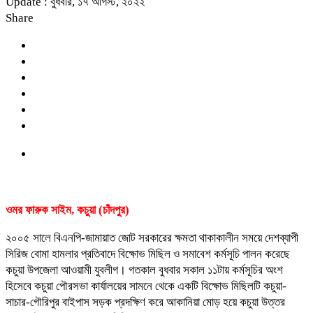
Update : বুধবার, ১৭ আগস্ট, ২০২২
Share
ওমর ফারুক সাইম, কচুয়া (চাঁদপুর)
২০০৫ সালে বিএনপি-জামায়াত জোট সরকারের ক্ষমতা থাকাকালীন সময়ে দেশব্যাপী
সিরিজ বোমা হামলার প্রতিবাদে বিক্ষোভ মিছিল ও সমাবেশ কর্মসূচি পালন করেছে
কচুয়া উপজেলা আওয়ামী যুবলীগ। গতকাল বুধবার সকাল ১১টায় কর্মসূচির অংশ
হিসেবে কচুয়া পৌরসভা কার্যালয়ের সামনে থেকে একটি বিক্ষোভ মিছিলটি কচুয়া-
সাচার-গৌরিপুর বাইপাস সড়ক প্রদক্ষিণ করে আকানিয়া মোড় হয়ে কচুয়া উত্তর