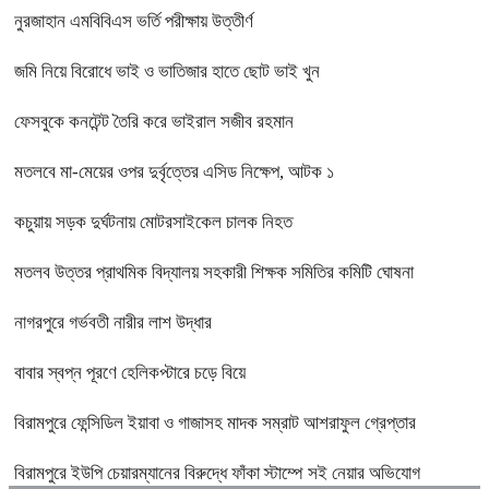
নুরজাহান এমবিবিএস ভর্তি পরীক্ষায় উত্তীর্ণ
জমি নিয়ে বিরোধে ভাই ও ভাতিজার হাতে ছোট ভাই খুন
ফেসবুকে কনটেন্ট তৈরি করে ভাইরাল সজীব রহমান
মতলবে মা-মেয়ের ওপর দুর্বৃত্তের এসিড নিক্ষেপ, আটক ১
কচুয়ায় সড়ক দুর্ঘটনায় মোটরসাইকেল চালক নিহত
মতলব উত্তর প্রাথমিক বিদ্যালয় সহকারী শিক্ষক সমিতির কমিটি ঘোষনা
নাগরপুরে গর্ভবতী নারীর লাশ উদ্ধার
বাবার স্বপ্ন পূরণে হেলিকপ্টারে চড়ে বিয়ে
বিরামপুরে ফেন্সিডিল ইয়াবা ও গাজাসহ মাদক সম্রাট আশরাফুল গ্রেপ্তার
বিরামপুরে ইউপি চেয়ারম্যানের বিরুদ্ধে ফাঁকা স্টাম্পে সই নেয়ার অভিযোগ