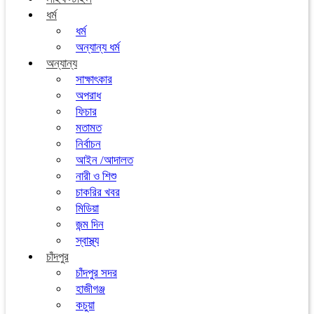
ধর্ম
ধর্ম
অন্যান্য ধর্ম
অন্যান্য
সাক্ষাৎকার
অপরাধ
ফিচার
মতামত
নির্বাচন
আইন /আদালত
নারী ও শিশু
চাকরির খবর
মিডিয়া
জন্ম দিন
স্বাস্থ্য
চাঁদপুর
চাঁদপুর সদর
হাজীগঞ্জ
কচুয়া