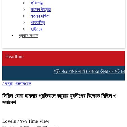
ফরিদগঞ্জ
মতলব উত্তর
মতলব দক্ষিণ
শাহরাস্তি
হাইমচর
প্রবাস সংবাদ
Headline
শ্রীনগরে আল-আমিন বাজারে তীব্র যানজট চরম ভো
/
কচুয়া
,
জেলাসংবাদ
সিরিজ বোমা হামলার প্রতিবাদে কচুয়ায় যুবলীগের বিক্ষোভ মিছিল ও
সমাবেশ
Lovelu
/ ৪৯২ Time View