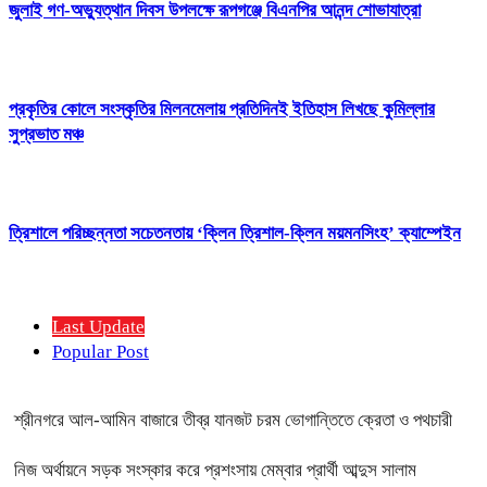
জুলাই গণ-অভ্যুত্থান দিবস উপলক্ষে রূপগঞ্জে বিএনপির আনন্দ শোভাযাত্রা
প্রকৃতির কোলে সংস্কৃতির মিলনমেলায় প্রতিদিনই ইতিহাস লিখছে কুমিল্লার
সুপ্রভাত মঞ্চ
ত্রিশালে পরিচ্ছন্নতা সচেতনতায় ‘ক্লিন ত্রিশাল-ক্লিন ময়মনসিংহ’ ক্যাম্পেইন
Last Update
Popular Post
শ্রীনগরে আল-আমিন বাজারে তীব্র যানজট চরম ভোগান্তিতে ক্রেতা ও পথচারী
নিজ অর্থায়নে সড়ক সংস্কার করে প্রশংসায় মেম্বার প্রার্থী আব্দুস সালাম