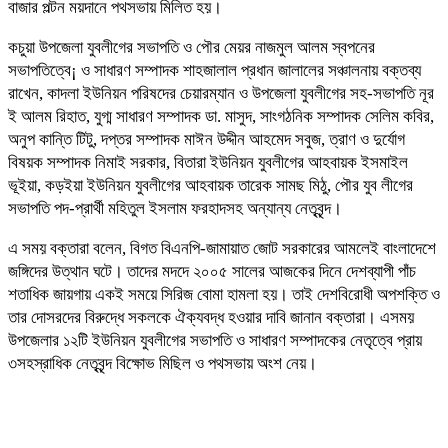
বাজার পল্টন ময়দানে পথসভায় মিলিত হয়।
কচুয়া উপজেলা যুবলীগের সভাপতি ও পৌর মেয়র নাজমুল আলম স্বপনের
সভাপতিত্বে¡ ও সাধারণ সম্পাদক শাহজালাল প্রধান জালালের সঞ্চালনায় বক্তব্য
রাখেন, কাদলা ইউনিয়ন পরিষদের চেয়ারম্যান ও উপজেলা যুবলীগের সহ-সভাপতি নূর
ই আলম রিহাত, যুগ্ম সাধারণ সম্পাদক ডা. মাসুদ, সাংগঠনিক সম্পাদক সেলিম কবির,
অনুপ কান্তি টিটু, দপ্তর সম্পাদক মাঈন উদ্দীন আহমেদ সবুজ, ত্রাণ ও দুর্যোগ
বিষয়ক সম্পাদক নিমাই সরকার, বিতারা ইউনিয়ন যুবলীগের আহবায়ক ইসমাইল
ভূইয়া, কড়ইয়া ইউনিয়ন যুবলীগের আহবায়ক তারেক সামছ মিঠু, পৌর যুব লীগের
সভাপতি পদ-প্রার্থী মহিতুল ইসলাম ফরহাদসহ অন্যান্য নেতৃবৃন্দ।
এ সময় বক্তারা বলেন, বিগত বিএনপি-জামায়াত জোট সরকারের আমলেই বাংলাদেশে
জঙ্গিদের উত্থান ঘটে। তাদের মদদে ২০০৫ সালের আজকের দিনে দেশব্যাপী পাঁচ
শতাধিক জায়গায় একই সময়ে সিরিজ বোমা হামলা হয়। তাই দেশবিরোধী অপশক্তি ও
তার দোসরদের বিরুদ্ধে সকলকে ঐক্যবদ্ধ হওয়ার দাবি জানান বক্তারা। এসময়
উপজেলার ১২টি ইউনিয়ন যুবলীগের সভাপতি ও সাধারণ সম্পাদকের নেতৃত্বে প্রায়
৩সহস্রাধিক নেতৃবৃন্দ বিক্ষোভ মিছিল ও পথসভায় অংশ নেয়।