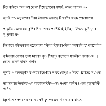
বিয়ে বাড়িতে মাংস কম দেওয়া নিয়ে দুপক্ষের সংঘর্ষ: আহত অন্তত ৩০ ​
জুলাই গণ-অভ্যুত্থান দিবস উপলক্ষে রূপগঞ্জে বিএনপির আনন্দ শোভাযাত্রা
প্রকৃতির কোলে সংস্কৃতির মিলনমেলায় প্রতিদিনই ইতিহাস লিখছে কুমিল্লার
সুপ্রভাত মঞ্চ
ত্রিশালে পরিচ্ছন্নতা সচেতনতায় ‘ক্লিন ত্রিশাল-ক্লিন ময়মনসিংহ’ ক্যাম্পেইন
কুমিল্লায় সোহান হত্যা মামলায় বৃদ্ধ মিজানুর রহমানের যাবজ্জীবন কারাদণ্ড।।
ছেলে মেহেদী হাসান খালাস
জুলাই গণঅভ্যুত্থান উপলক্ষে ত্রিশালে আহত যোদ্ধা ও নিহত পরিবারের সংবর্ধনা
মানবসেবায় নিবেদিত এক আলোকবর্তিকা—ডাঃ নওয়াব আলীর ৪৯তম মৃত্যুবার্ষিকী
পালিত
ত্রিশালে মাদক সেবনের দায়ে দুই যুবকের এক মাস করে কারাদণ্ড