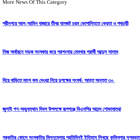
More News Of This Category
শ্রীনগরে আল-আমিন বাজারে তীব্র যানজট চরম ভোগান্তিতে ক্রেতা ও পথচারী
নিজ অর্থায়নে সড়ক সংস্কার করে প্রশংসায় মেম্বার প্রার্থী আব্দুস সালাম
বিয়ে বাড়িতে মাংস কম দেওয়া নিয়ে দুপক্ষের সংঘর্ষ: আহত অন্তত ৩০ ​
জুলাই গণ-অভ্যুত্থান দিবস উপলক্ষে রূপগঞ্জে বিএনপির আনন্দ শোভাযাত্রা
প্রকৃতির কোলে সংস্কৃতির মিলনমেলায় প্রতিদিনই ইতিহাস লিখছে কুমিল্লার সুপ্রভাত