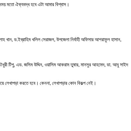
 সময় মতো ঐক্যবদ্ধ হবে এটা আমার বিশ্বাস।
ল্লাহ খান, ড.ইব্রাহিম খলিল সেরাজল, উপজেলা নির্বাহী অফিসার আশরাফুল হাসান,
ুরী টিপু, এড. জসিম উদ্দিন, ওয়াসিম আকরাম তুষার, মানসুর আহমেদ, ডা. আবু সাইদ
িয়ে লেখাপড়া করতে হবে। কেননা, লেখাপড়ার কোন বিকল্প নেই।