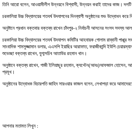
তিনি আরো বলেন, আওয়ামীলীগ উন্নয়নে বিশ্বাসী, উন্নয়ন করাই তাদের কাজ। দলটি 
চরকালিয়া উচ্চ বিদ্যালয়ের শতবর্ষ উদযাপনের দিনব্যাপী অনুষ্ঠানের শুভ উদ্বোধন ক
অনুষ্টানে প্রধান বক্তবার বক্তব্য রাখেন চাঁদপুর-২ নির্বাচনী আসনের সংসদ সদস্য 
চরকালিয়া উচ্চ বিদ্যালয়ের শতবর্ষ উদযাপন কমিটির আহবায়ক গোলাম রাব্বানী পাপ্পুর
সাংবাদিক শামসুজ্জামান ডলার, এএসপি ইয়াছির আরাফাত, ফরাজীকান্দি ইউপি চেয়ারম্যান 
শুভেচ্ছা বক্তব্য রাখেন, যুগ্মসচিব আতাউর রহমান খান।
অনুষ্ঠানে বক্তব্য রাখেন, গাজী ইলিয়াছুর রহমান, ক্যপ্টেন(আবঃ)আফজাল হোসেন, 
প্রমূখ।
অনুষ্ঠানের উদ্বোধক বিচারপতি জাহিদ সারওয়ার কাজল বলেন, লেখাপড়া করে আমাদে
আপনার মতামত লিখুন :