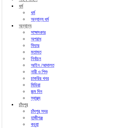
ধর্ম
ধর্ম
অন্যান্য ধর্ম
অন্যান্য
সাক্ষাৎকার
অপরাধ
ফিচার
মতামত
নির্বাচন
আইন /আদালত
নারী ও শিশু
চাকরির খবর
মিডিয়া
জন্ম দিন
স্বাস্থ্য
চাঁদপুর
চাঁদপুর সদর
হাজীগঞ্জ
কচুয়া