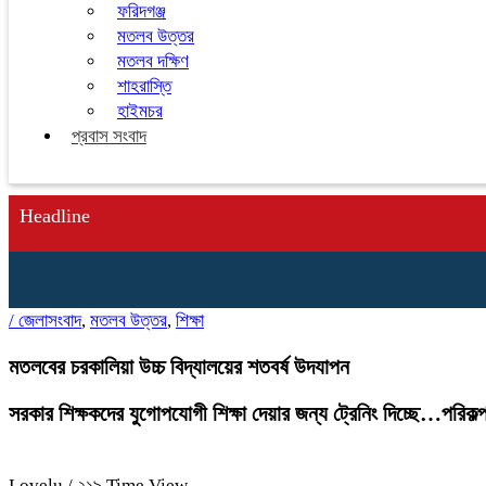
ফরিদগঞ্জ
মতলব উত্তর
মতলব দক্ষিণ
শাহরাস্তি
হাইমচর
প্রবাস সংবাদ
Headline
/
জেলাসংবাদ
,
মতলব উত্তর
,
শিক্ষা
মতলবের চরকালিয়া উচ্চ বিদ্যালয়ের শতবর্ষ উদযাপন
সরকার শিক্ষকদের যুগোপযোগী শিক্ষা দেয়ার জন্য ট্রেনিং দিচ্ছে…পরিকল্প
Lovelu
/ ২১৯ Time View