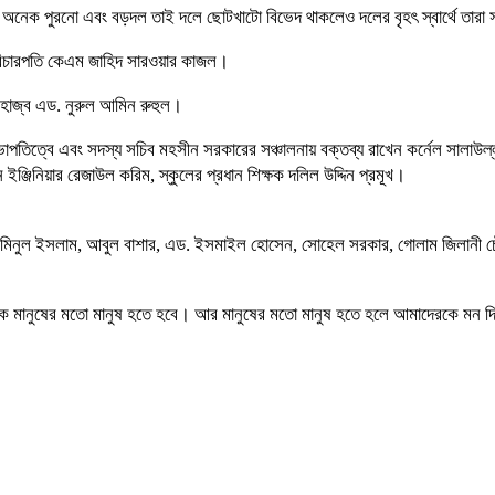
অনেক পুরনো এবং বড়দল তাই দলে ছোটখাটো বিভেদ থাকলেও দলের বৃহৎ স্বার্থে তারা
রে বিচারপতি কেএম জাহিদ সারওয়ার কাজল।
আলহাজ্ব এড. নুরুল আমিন রুহুল।
 সভাপতিত্বে এবং সদস্য সচিব মহসীন সরকারের সঞ্চালনায় বক্তব্য রাখেন কর্নেল সালাউ
ইঞ্জিনিয়ার রেজাউল করিম, স্কুলের প্রধান শিক্ষক দলিল উদ্দিন প্রমূখ।
আমিনুল ইসলাম, আবুল বাশার, এড. ইসমাইল হোসেন, সোহেল সরকার, গোলাম জিলানী চৌধ
রকে মানুষের মতো মানুষ হতে হবে। আর মানুষের মতো মানুষ হতে হলে আমাদেরকে মন দ