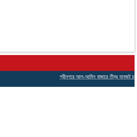
শ্রীনগরে আল-আমিন বাজারে তীব্র যানজট চরম ভোগা