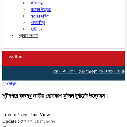
ফরিদগঞ্জ
মতলব উত্তর
মতলব দক্ষিণ
শাহরাস্তি
হাইমচর
প্রবাস সংবাদ
Headline
মেঘনা-ধনাগোদা সেচ প্রকল্পে খাল দখলে জলাবদ্ধত
/
খেলাধুলা
শ্রীনগরে বঙ্গবন্ধু জাতীয় গোল্ডকাপ ফুটবল টুর্নামেন্ট উদ্বোধন।
Lovelu
/ ২৮৮ Time View
Update : সোমবার, ১৬ মে, ২০২২