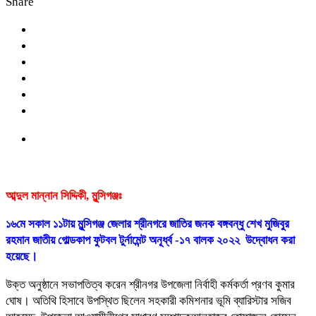
Share
আব্দুল মান্নান সিদ্দিকী, মুন্সিগঞ্জঃ
১৬মে সকাল ১১টায় মুন্সিগঞ্জ জেলার শ্রীনগরে জাতির জনক বঙ্গবন্ধু শেখ মুজিবুর
রহমান জাতীয় গোল্ডকাপ ফুটবল টুর্নামেন্ট অনূর্ধ্ব -১৭ বালক ২০২২ উদ্বোধন করা
হয়েছে।
উক্ত অনুষ্ঠানে সভাপতিত্ব করেন শ্রীনগর উপজেলা নির্বাহী কর্মকর্তা প্রণব কুমার
ঘোষ। অতিথি হিসাবে উপস্থিত ছিলেন সহকারী কমিশনার ভূমি ব্যারিস্টার সজিব