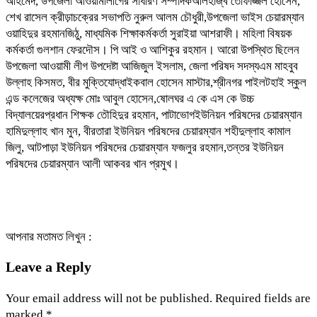
আহমেদ, উপজেলা আওয়ামীলীগের সাধারণ সম্পাদকআলহাজ্ব তোফাজ্জল হোসেন,
শেখ রাসেল ক্রীড়াচক্রের সভাপতি নুরুল আলম চৌধুরী,উপজেলা ভাইস চেয়ারম্যান
ওয়াহিদুর রহমানজিঠু, মাধ্যমিক শিক্ষাকর্মকর্তা সুরাইয়া আশরাফী। মহিলা বিষয়ক
কর্মকর্তা গুলশান ফেরদৌস। পি আই ও আশিকুর রহমান। আরো উপস্থিত ছিলেন
উপজেলা আওয়ামী লীগ উপদেষ্টা আজিজুল ইসলাম, জেলা পরিষদ সদস্যএম মাহবুব
উল্লাহ কিসমত, বীর মুক্তিযোদ্ধাইকবাল হোসেন মাস্টার,শ্রীনগর পাইলটহাই স্কুল
এন্ড কলেজের অধ্যক্ষ মোঃ আবুল হোসেন,ষোলঘর এ কে এস কে উচ্চ
বিদ্যালয়েরপ্রধান শিক্ষক তৌহিদুর রহমান, পাটাভোগইউনিয়ন পরিষদের চেয়ারম্যান
হামিদুল্লাহ খান মুন, বীরতারা ইউনিয়ন পরিষদের চেয়ারম্যান শহীদুল্লাহ কামাল
জিলু, আটপাড়া ইউনিয়ন পরিষদের চেয়ারম্যান ফজলুর রহমান,তন্তর ইউনিয়ন
পরিষদের চেয়ারম্যান আলী আকবর খান প্রমুখ।
আপনার মতামত লিখুন :
Leave a Reply
Your email address will not be published.
Required fields are
marked
*