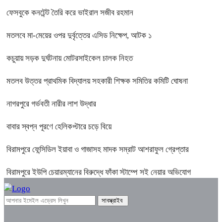
ফেসবুকে কনটেন্ট তৈরি করে ভাইরাল সজীব রহমান
মতলবে মা-মেয়ের ওপর দুর্বৃত্তের এসিড নিক্ষেপ, আটক ১
কচুয়ায় সড়ক দুর্ঘটনায় মোটরসাইকেল চালক নিহত
মতলব উত্তর প্রাথমিক বিদ্যালয় সহকারী শিক্ষক সমিতির কমিটি ঘোষনা
নাগরপুরে গর্ভবতী নারীর লাশ উদ্ধার
বাবার স্বপ্ন পূরণে হেলিকপ্টারে চড়ে বিয়ে
বিরামপুরে ফেন্সিডিল ইয়াবা ও গাজাসহ মাদক সম্রাট আশরাফুল গ্রেপ্তার
বিরামপুরে ইউপি চেয়ারম্যানের বিরুদ্ধে ফাঁকা স্টাম্পে সই নেয়ার অভিযোগ