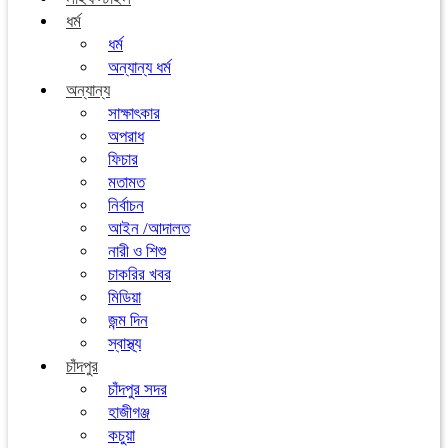
ধর্ম
ধর্ম
অন্যান্য ধর্ম
অন্যান্য
সাক্ষাৎকার
অপরাধ
ফিচার
মতামত
নির্বাচন
আইন /আদালত
নারী ও শিশু
চাকরির খবর
মিডিয়া
জন্ম দিন
স্বাস্থ্য
চাঁদপুর
চাঁদপুর সদর
হাজীগঞ্জ
কচুয়া