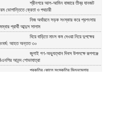
শ্রীনগরে আল-আমিন বাজারে তীব্র যানজট
রম ভোগান্তিতে ক্রেতা ও পথচারী
নিজ অর্থায়নে সড়ক সংস্কার করে প্রশংসায়
েম্বার প্রার্থী আব্দুস সালাম
বিয়ে বাড়িতে মাংস কম দেওয়া নিয়ে দুপক্ষের
সংঘর্ষ: আহত অন্তত ৩০ ​
জুলাই গণ-অভ্যুত্থান দিবস উপলক্ষে রূপগঞ্জে
িএনপির আনন্দ শোভাযাত্রা
প্রকৃতির কোলে সংস্কৃতির মিলনমেলায়
্রতিদিনই ইতিহাস লিখছে কুমিল্লার সুপ্রভাত মঞ্চ
ত্রিশালে পরিচ্ছন্নতা সচেতনতায় ‘ক্লিন
ত্রিশাল-ক্লিন ময়মনসিংহ’ ক্যাম্পেইন
কুমিল্লায় সোহান হত্যা মামলায় বৃদ্ধ মিজানুর
রহমানের যাবজ্জীবন কারাদণ্ড।। ছেলে
মেহেদী হাসান খালাস
জুলাই গণঅভ্যুত্থান উপলক্ষে ত্রিশালে আহত