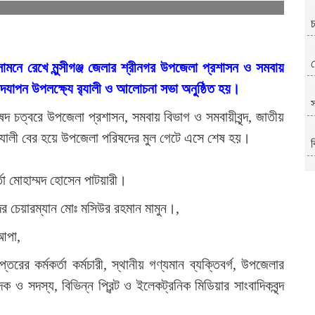
চ
ম
 সামনে রেখে মুন্সীগঞ্জ জেলার শ্রীনগর উপজেলা প্রশাসন ও সমবায়
পন উপলক্ষ্যে র‍্যালী ও আলোচনা সভা অনু্ষ্ঠিত হয়।
দ চত্বরে উপজেলা প্রশাসন, সমবায় বিভাগ ও সমবায়ীবৃন্দ, জাতীয়
‍্যালী বের হয়ে উপজেলা পরিষদের মুল গেটে এসে শেষ হয়।
ব
র্তা মোহাম্মদ হোসেন পাটয়ারী।
প
র চেয়ারম্যান মোঃ মসিউর রহমান মামুন।,
আপা,
তরের কর্মকর্তা কর্মচারী, স্থানীয় গণ্যমান ব্যক্তিবর্গ, উপজেলার
ও সদস্য, বিভিন্ন প্রিন্ট ও ইলেকট্রনিক মিডিয়ার সাংবাদিকবৃন্দ