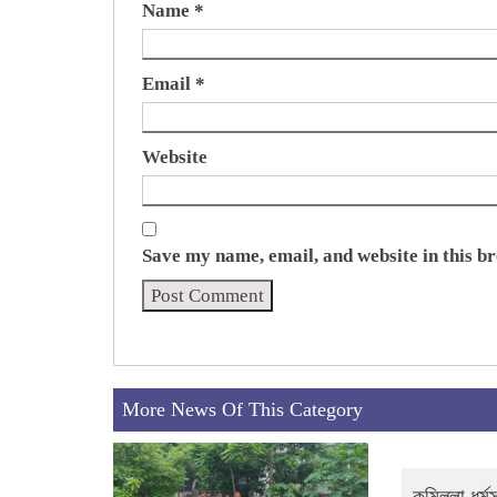
Name
*
Email
*
Website
Save my name, email, and website in this b
More News Of This Category
কুমিল্লা ধর্