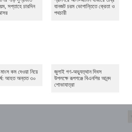
িয়ম, সপ্তাহে চারদিন
যানজট চরম ভোগান্তিতে ক্রেতা ও
 আসর
পথচারী
 মাংস কম দেওয়া নিয়ে
জুলাই গণ-অভ্যুত্থান দিবস
ঘর্ষ: আহত অন্তত ৩০ ​
উপলক্ষে রূপগঞ্জে বিএনপির আনন্দ
শোভাযাত্রা