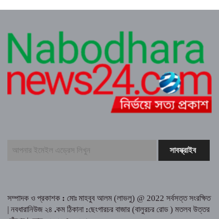
ত্রিশালে পরিচ্ছন্নতা সচেতনতায় ‘ক্লিন ত্রিশাল-
ক্লিন ময়মনসিংহ’ ক্যাম্পেইন
কুমিল্লায় সোহান হত্যা মামলায় বৃদ্ধ মিজানুর রহমানের
যাবজ্জীবন কারাদণ্ড।। ছেলে মেহেদী হাসান খালাস
জুলাই গণঅভ্যুত্থান উপলক্ষে ত্রিশালে আহত যোদ্ধা
ও নিহত পরিবারের সংবর্ধনা
মানবসেবায় নিবেদিত এক আলোকবর্তিকা—ডাঃ নওয়াব
আলীর ৪৯তম মৃত্যুবার্ষিকী পালিত
ত্রিশালে মাদক সেবনের দায়ে দুই যুবকের এক মাস
করে কারাদণ্ড
সম্পাদক ও প্রকাশক
:
মোঃ মাহবুব আলম (লাভলু) @ 2022 সর্বসত্ত সংরক্ষিত
| নবধারানিউজ ২৪
.
কম ঠিকানা
:
ছেংগারচর বাজার (বালুরচর রোড ) মতলব উত্তর