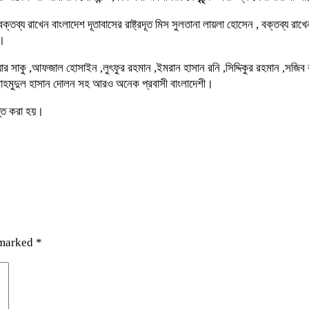
বক্তব্য রাখেন বাংলাদেশ দূতাবাসের রাষ্ট্রদূত মিস সুলতানা লায়লা হোসেন , বক্তব্য রা
ন।
িয়ার সাকু ,আফজাল হোসাইন ,লুৎফুর রহমান ,ইমরান হাসান রনি ,সিদ্দিকুর রহমান ,সজিব
 মাহমুদুল হাসান দোলন সহ আরও অনেক প্রবাসী বাংলাদেশী।
্তি করা হয়।
 marked
*