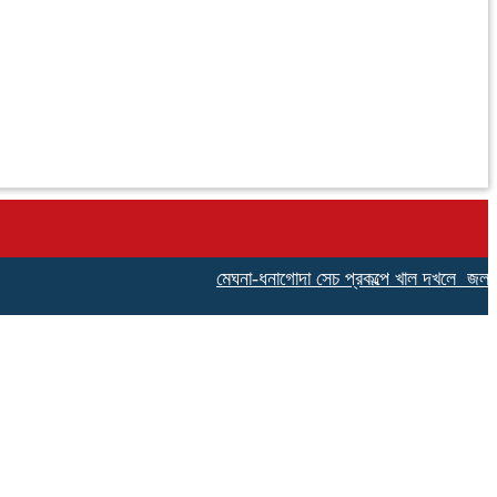
মেঘনা-ধনাগোদা সেচ প্রকল্পে খাল দখলে জলাবদ্ধতায় 