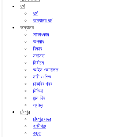
ধর্ম
ধর্ম
অন্যান্য ধর্ম
অন্যান্য
সাক্ষাৎকার
অপরাধ
ফিচার
মতামত
নির্বাচন
আইন /আদালত
নারী ও শিশু
চাকরির খবর
মিডিয়া
জন্ম দিন
স্বাস্থ্য
চাঁদপুর
চাঁদপুর সদর
হাজীগঞ্জ
কচুয়া