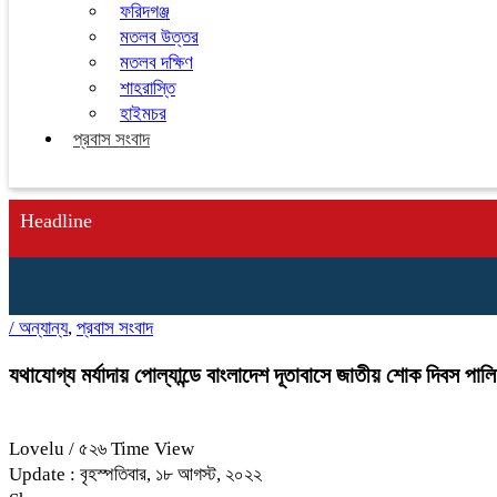
ফরিদগঞ্জ
মতলব উত্তর
মতলব দক্ষিণ
শাহরাস্তি
হাইমচর
প্রবাস সংবাদ
Headline
/
অন্যান্য
,
প্রবাস সংবাদ
যথাযোগ্য মর্যাদায় পোল্যান্ডে বাংলাদেশ দূতাবাসে জাতীয় শোক দিবস পাল
Lovelu
/ ৫২৬ Time View
Update : বৃহস্পতিবার, ১৮ আগস্ট, ২০২২