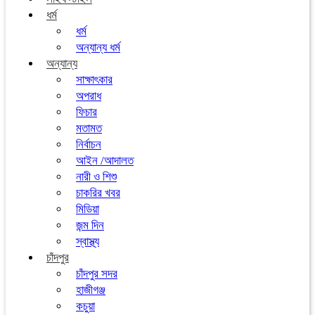
ধর্ম
ধর্ম
অন্যান্য ধর্ম
অন্যান্য
সাক্ষাৎকার
অপরাধ
ফিচার
মতামত
নির্বাচন
আইন /আদালত
নারী ও শিশু
চাকরির খবর
মিডিয়া
জন্ম দিন
স্বাস্থ্য
চাঁদপুর
চাঁদপুর সদর
হাজীগঞ্জ
কচুয়া