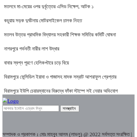
মতলবে মা-মেয়ের ওপর দুর্বৃত্তের এসিড নিক্ষেপ, আটক ১
কচুয়ায় সড়ক দুর্ঘটনায় মোটরসাইকেল চালক নিহত
মতলব উত্তর প্রাথমিক বিদ্যালয় সহকারী শিক্ষক সমিতির কমিটি ঘোষনা
নাগরপুরে গর্ভবতী নারীর লাশ উদ্ধার
বাবার স্বপ্ন পূরণে হেলিকপ্টারে চড়ে বিয়ে
বিরামপুরে ফেন্সিডিল ইয়াবা ও গাজাসহ মাদক সম্রাট আশরাফুল গ্রেপ্তার
বিরামপুরে ইউপি চেয়ারম্যানের বিরুদ্ধে ফাঁকা স্টাম্পে সই নেয়ার অভিযোগ
সম্পাদক ও প্রকাশক
:
মোঃ মাহবুব আলম (লাভলু) @ 2022 সর্বসত্ত সংরক্ষিত |