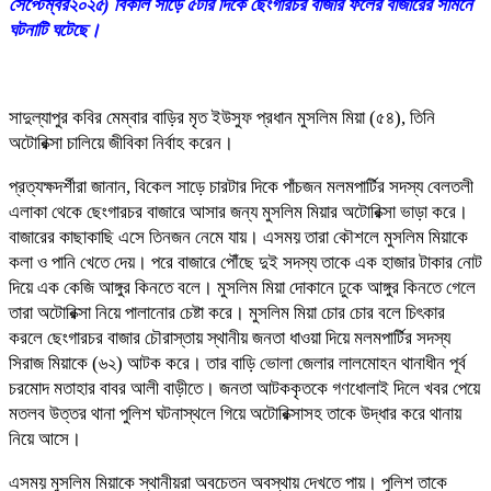
সেপ্টেম্বর২০২৫) বিকাল সাড়ে ৫টার দিকে ছেংগারচর বাজার ফলের বাজারের সামনে
ঘটনাটি ঘটেছে।
সাদুল্যাপুর কবির মেম্বার বাড়ির মৃত ইউসুফ প্রধান মুসলিম মিয়া (৫৪), তিনি
অটোরিক্সা চালিয়ে জীবিকা নির্বাহ করেন।
প্রত্যক্ষদর্শীরা জানান, বিকেল সাড়ে চারটার দিকে পাঁচজন মলমপার্টির সদস্য বেলতলী
এলাকা থেকে ছেংগারচর বাজারে আসার জন্য মুসলিম মিয়ার অটোরিক্সা ভাড়া করে।
বাজারের কাছাকাছি এসে তিনজন নেমে যায়। এসময় তারা কৌশলে মুসলিম মিয়াকে
কলা ও পানি খেতে দেয়। পরে বাজারে পৌঁছে দুই সদস্য তাকে এক হাজার টাকার নোট
দিয়ে এক কেজি আঙ্গুর কিনতে বলে। মুসলিম মিয়া দোকানে ঢুকে আঙ্গুর কিনতে গেলে
তারা অটোরিক্সা নিয়ে পালানোর চেষ্টা করে। মুসলিম মিয়া চোর চোর বলে চিৎকার
করলে ছেংগারচর বাজার চৌরাস্তায় স্থানীয় জনতা ধাওয়া দিয়ে মলমপার্টির সদস্য
সিরাজ মিয়াকে (৬২) আটক করে। তার বাড়ি ভোলা জেলার লালমোহন থানাধীন পূর্ব
চরমোদ মতাহার বাবর আলী বাড়ীতে। জনতা আটককৃতকে গণধোলাই দিলে খবর পেয়ে
মতলব উত্তর থানা পুলিশ ঘটনাস্থলে গিয়ে অটোরিক্সাসহ তাকে উদ্ধার করে থানায়
নিয়ে আসে।
এসময় মুসলিম মিয়াকে স্থানীয়রা অবচেতন অবস্থায় দেখতে পায়। পুলিশ তাকে