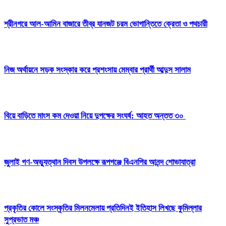
শ্রীনগরে আল-আমিন বাজারে তীব্র যানজট চরম ভোগান্তিতে ক্রেতা ও পথচারী
নিজ অর্থায়নে সড়ক সংস্কার করে প্রশংসায় মেম্বার প্রার্থী আব্দুস সালাম
বিয়ে বাড়িতে মাংস কম দেওয়া নিয়ে দুপক্ষের সংঘর্ষ: আহত অন্তত ৩০ ​
জুলাই গণ-অভ্যুত্থান দিবস উপলক্ষে রূপগঞ্জে বিএনপির আনন্দ শোভাযাত্রা
প্রকৃতির কোলে সংস্কৃতির মিলনমেলায় প্রতিদিনই ইতিহাস লিখছে কুমিল্লার
সুপ্রভাত মঞ্চ