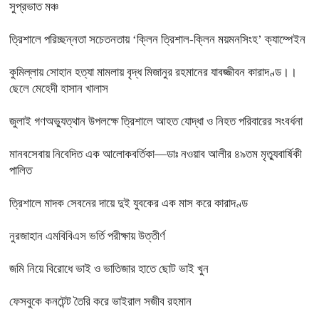
সুপ্রভাত মঞ্চ
ত্রিশালে পরিচ্ছন্নতা সচেতনতায় ‘ক্লিন ত্রিশাল-ক্লিন ময়মনসিংহ’ ক্যাম্পেইন
কুমিল্লায় সোহান হত্যা মামলায় বৃদ্ধ মিজানুর রহমানের যাবজ্জীবন কারাদণ্ড।।
ছেলে মেহেদী হাসান খালাস
জুলাই গণঅভ্যুত্থান উপলক্ষে ত্রিশালে আহত যোদ্ধা ও নিহত পরিবারের সংবর্ধনা
মানবসেবায় নিবেদিত এক আলোকবর্তিকা—ডাঃ নওয়াব আলীর ৪৯তম মৃত্যুবার্ষিকী
পালিত
ত্রিশালে মাদক সেবনের দায়ে দুই যুবকের এক মাস করে কারাদণ্ড
নুরজাহান এমবিবিএস ভর্তি পরীক্ষায় উত্তীর্ণ
জমি নিয়ে বিরোধে ভাই ও ভাতিজার হাতে ছোট ভাই খুন
ফেসবুকে কনটেন্ট তৈরি করে ভাইরাল সজীব রহমান