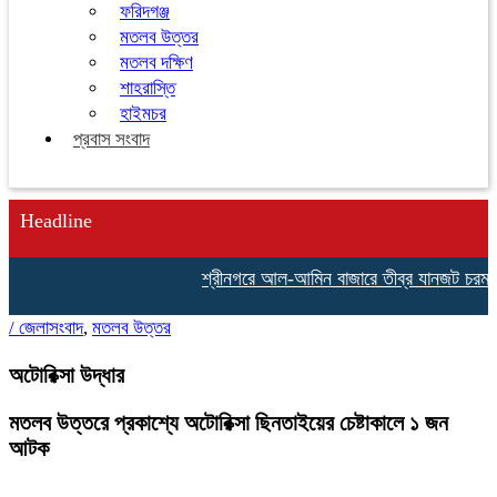
ফরিদগঞ্জ
মতলব উত্তর
মতলব দক্ষিণ
শাহরাস্তি
হাইমচর
প্রবাস সংবাদ
Headline
শ্রীনগরে আল-আমিন বাজারে তীব্র যানজট চরম ভোগ
/
জেলাসংবাদ
,
মতলব উত্তর
অটোরিক্সা উদ্ধার
মতলব উত্তরে প্রকাশ্যে অটোরিক্সা ছিনতাইয়ের চেষ্টাকালে ১ জন
আটক