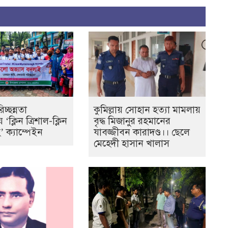
িচ্ছন্নতা
কুমিল্লায় সোহান হত্যা মামলায়
‘ক্লিন ত্রিশাল-ক্লিন
বৃদ্ধ মিজানুর রহমানের
’ ক্যাম্পেইন
যাবজ্জীবন কারাদণ্ড।। ছেলে
মেহেদী হাসান খালাস