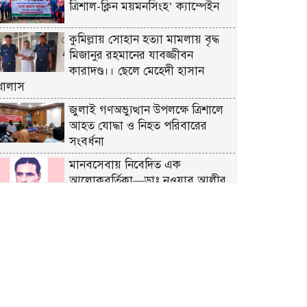
ত্রিশাল-ক্লিন ময়মনসিংহ’ ক্যাম্পেইন
কুমিল্লায় সোহান হত্যা মামলায় বৃদ্ধ
মিজানুর রহমানের যাবজ্জীবন
কারাদণ্ড।। ছেলে মেহেদী হাসান
খালাস
জুলাই গণঅভ্যুত্থান উপলক্ষে ত্রিশালে
আহত যোদ্ধা ও নিহত পরিবারের
সংবর্ধনা
মানবসেবায় নিবেদিত এক
আলোকবর্তিকা—ডাঃ নওয়াব আলীর
৪৯তম মৃত্যুবার্ষিকী পালিত
ত্রিশালে মাদক সেবনের দায়ে দুই
যুবকের এক মাস করে কারাদণ্ড
শ্রীনগরে বিদ্যুতের অতিরিক্ত বিল
বিপাকে গ্রাহক