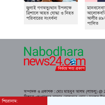
জুলাই গণঅভ্যুত্থান উপলক্ষে
মানবসেবা
ত্রিশালে আহত যোদ্ধা ও নিহত
আলোকবর্
পরিবারের সংবর্ধনা
আলীর ৪৯তম 
পালিত
সম্পাদক ও প্রকাশক
:
মোঃ মাহবুব আলম (লাভলু) @ 202
ঠিকানা
:
ছেংগারচর বাজার (বালুরচর রোড ) মতলব উত্
শিরোনাম:
Email:nabodharaonline@gmail.com