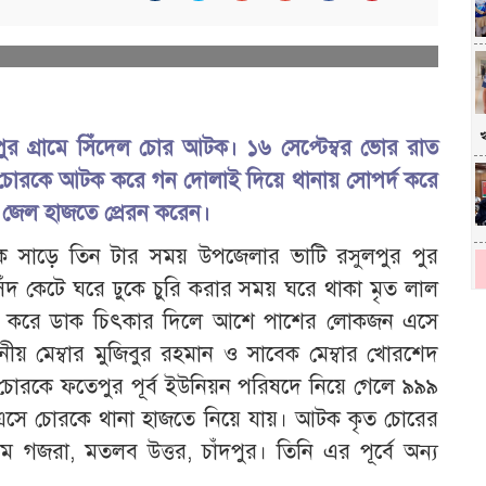
ুর গ্রামে সিঁদেল চোর আটক। ১৬ সেপ্টেম্বর ভোর রাত
 চোরকে আটক করে গন দোলাই দিয়ে থানায় সোপর্দ করে
 জেল হাজতে প্রেরন করেন।
নিক সাড়ে তিন টার সময় উপজেলার ভাটি রসুলপুর পুর
িঁদ কেটে ঘরে ঢুকে চুরি করার সময় ঘরে থাকা মৃত লাল
াগরাও করে ডাক চিৎকার দিলে আশে পাশের লোকজন এসে
য় মেম্বার মুজিবুর রহমান ও সাবেক মেম্বার খোরশেদ
োরকে ফতেপুর পূর্ব ইউনিয়ন পরিষদে নিয়ে গেলে ৯৯৯
 এসে চোরকে থানা হাজতে নিয়ে যায়। আটক কৃত চোরের
রাম গজরা, মতলব উত্তর, চাঁদপুর। তিনি এর পূর্বে অন্য