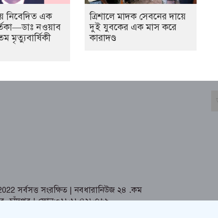
য় নিবেদিত এক
ত্রিশালে মাদক সেবনের দায়ে
তিকা—ডাঃ নওয়াব
দুই যুবকের এক মাস করে
মৃত্যুবার্ষিকী
কারাদণ্ড
2 সর্বসত্ত সংরক্ষিত | নবধারানিউজ ২৪
.
কম
তর ,চাঁদপুর | ফোন:০১৮১৮৪২৮৭৬৯,