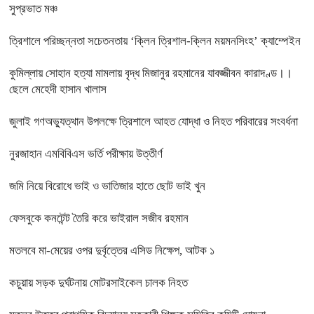
সুপ্রভাত মঞ্চ
ত্রিশালে পরিচ্ছন্নতা সচেতনতায় ‘ক্লিন ত্রিশাল-ক্লিন ময়মনসিংহ’ ক্যাম্পেইন
কুমিল্লায় সোহান হত্যা মামলায় বৃদ্ধ মিজানুর রহমানের যাবজ্জীবন কারাদণ্ড।।
ছেলে মেহেদী হাসান খালাস
জুলাই গণঅভ্যুত্থান উপলক্ষে ত্রিশালে আহত যোদ্ধা ও নিহত পরিবারের সংবর্ধনা
নুরজাহান এমবিবিএস ভর্তি পরীক্ষায় উত্তীর্ণ
জমি নিয়ে বিরোধে ভাই ও ভাতিজার হাতে ছোট ভাই খুন
ফেসবুকে কনটেন্ট তৈরি করে ভাইরাল সজীব রহমান
মতলবে মা-মেয়ের ওপর দুর্বৃত্তের এসিড নিক্ষেপ, আটক ১
কচুয়ায় সড়ক দুর্ঘটনায় মোটরসাইকেল চালক নিহত