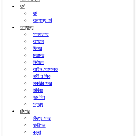
ধর্ম
ধর্ম
অন্যান্য ধর্ম
অন্যান্য
সাক্ষাৎকার
অপরাধ
ফিচার
মতামত
নির্বাচন
আইন /আদালত
নারী ও শিশু
চাকরির খবর
মিডিয়া
জন্ম দিন
স্বাস্থ্য
চাঁদপুর
চাঁদপুর সদর
হাজীগঞ্জ
কচুয়া