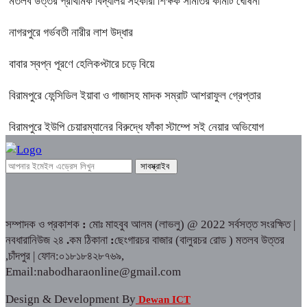
মতলব উত্তর প্রাথমিক বিদ্যালয় সহকারী শিক্ষক সমিতির কমিটি ঘোষনা
নাগরপুরে গর্ভবতী নারীর লাশ উদ্ধার
বাবার স্বপ্ন পূরণে হেলিকপ্টারে চড়ে বিয়ে
বিরামপুরে ফেন্সিডিল ইয়াবা ও গাজাসহ মাদক সম্রাট আশরাফুল গ্রেপ্তার
বিরামপুরে ইউপি চেয়ারম্যানের বিরুদ্ধে ফাঁকা স্টাম্পে সই নেয়ার অভিযোগ
সম্পাদক ও প্রকাশক
:
মোঃ মাহবুব আলম (লাভলু) @ 2022 সর্বসত্ত সংরক্ষিত |
নবধারানিউজ ২৪
.
কম ঠিকানা
:
ছেংগারচর বাজার (বালুরচর রোড ) মতলব উত্তর
,চাঁদপুর | ফোন:০১৮১৮৪২৮৭৬৯,
Email:nabodharaonline@gmail.com
Design & Development By
Dewan ICT