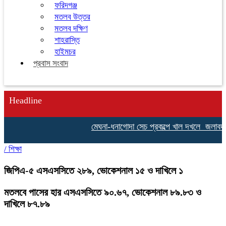
ফরিদগঞ্জ
মতলব উত্তর
মতলব দক্ষিণ
শাহরাস্তি
হাইমচর
প্রবাস সংবাদ
Headline
মেঘনা-ধনাগোদা সেচ প্রকল্পে খাল দখলে জলাবদ্ধতায় 
/
শিক্ষা
জিপিএ-৫ এসএসসিতে ২৮৯, ভোকেশনাল ১৫ ও দাখিলে ১
মতলবে পাসের হার এসএসসিতে ৯০.৬৭, ভোকেশনাল ৮৯.৮৩ ও
দাখিলে ৮৭.৮৯