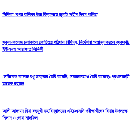
সিদ্দিকা বেগম বালিকা উচ্চ বিদ্যালয়ে জুলাই শহীদ দিবস পালিত
স্কুল-কলেজ চলাকালে কোচিংয়ে পাঠদান নিষিদ্ধ, নির্দেশনা অমান্য করলে ব্যবস্থা:
ইউএনও আরাফাত সিদ্দিকী
মেডিকেল কলেজ শুধু ডাক্তার তৈরি করেনি, সমাজনেতাও তৈরি করেছেঃ প্রধানমন্ত্রী
তারেক রহমান
আলী আহম্মদ মিয়া বহুমুখী মহাবিদ্যালয়ের এইচএসসি পরীক্ষার্থীদের বিদায় উপলক্ষে
মিলাদ ও দোয়া মাহফিল