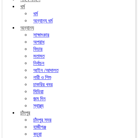
ধর্ম
ধর্ম
অন্যান্য ধর্ম
অন্যান্য
সাক্ষাৎকার
অপরাধ
ফিচার
মতামত
নির্বাচন
আইন /আদালত
নারী ও শিশু
চাকরির খবর
মিডিয়া
জন্ম দিন
স্বাস্থ্য
চাঁদপুর
চাঁদপুর সদর
হাজীগঞ্জ
কচুয়া