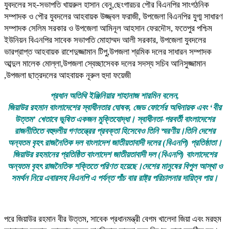
যুবদলের সহ-সভাপতি খায়রুল হাসান বেনু,ছেংগারচর পৌর বিএনপির সাংগঠনিক
সম্পাদক ও পৌর যুবদলের আহবায়ক উজ্জ্বল ফরাজী, উপজেলা বিএনপির যুগ্ম সাধারণ
সম্পাদক সেলিম সরকার ও উপজেলা আমিনূল আহসান ফেরদৌস, ফতেপুর পশ্চিম
ইউনিয়ন বিএনপির সাবেক সভাপতি মোহাম্মদ আলী সরকার, উপজেলা যুবদলের
ভারপ্রাপ্ত আহবায়ক রাশেদুজ্জামান টিপু,উপজলা শ্রমিক দলের সাধারন সম্পাদক
আব্দুল মালেক মোল্লা,উপজলা স্বেচ্ছাসেবক দলের সদস্য সচিব আনিসুজ্জামান
,উপজলা ছাত্রদলের আহবায়ক নূরুল হুদা ফয়েজী
প্রধান অতিথি ইঞ্জিনিয়ার শাহানাজ শারমিন বলেন,
জিয়াউর রহমান বাংলাদেশের স্বাধীনতার ঘোষক, জেড ফোর্সের অধিনায়ক এবং ‘বীর
উত্তম’ খেতাবে ভূষিত একজন মুক্তিযোদ্ধা। স্বাধীনতা-পরবর্তী বাংলাদেশের
রাজনীতিতে বহুদলীয় গণতন্ত্রের প্রবক্তা হিসেবেও তিনি স্মরণীয়।তিনি দেশের
অন্যতম বৃহৎ রাজনৈতিক দল বাংলাদেশ জাতীয়তাবাদী দলের (বিএনপি) প্রতিষ্ঠাতা।
জিয়াউর রহমানের প্রতিষ্ঠিত বাংলাদেশ জাতীয়তাবাদী দল (বিএনপি) বাংলাদেশের
অন্যতম বৃহৎ রাজনৈতিক শক্তিতে পরিণত হয়েছে।দেশের মানুষের বিপুল আস্থা ও
সমর্থন নিয়ে এবারসহ বিএনপি এ পর্যন্ত পাঁচ বার রাষ্ট্র পরিচালনার দায়িত্ব পায়।
পরে জিয়াউর রহমান বীর উত্তম, সাবেক প্রধানমন্ত্রী বেগম খালেদা জিয়া এবং মরহুম