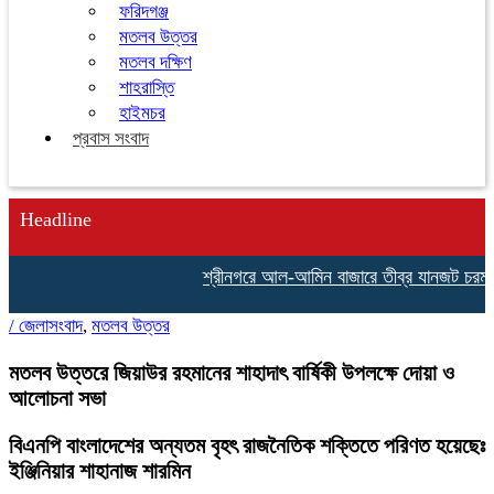
ফরিদগঞ্জ
মতলব উত্তর
মতলব দক্ষিণ
শাহরাস্তি
হাইমচর
প্রবাস সংবাদ
Headline
শ্রীনগরে আল-আমিন বাজারে তীব্র যানজট চরম ভোগ
/
জেলাসংবাদ
,
মতলব উত্তর
মতলব উত্তরে জিয়াউর রহমানের শাহাদাৎ বার্ষিকী উপলক্ষে দোয়া ও
আলোচনা সভা
বিএনপি বাংলাদেশের অন্যতম বৃহৎ রাজনৈতিক শক্তিতে পরিণত হয়েছেঃ
ইঞ্জিনিয়ার শাহানাজ শারমিন