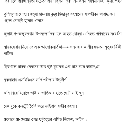
ত্রিশালে পরিচ্ছন্নতা সচেতনতায় ‘ক্লিন ত্রিশাল-ক্লিন ময়মনসিংহ’ ক্যাম্পেইন
কুমিল্লায় সোহান হত্যা মামলায় বৃদ্ধ মিজানুর রহমানের যাবজ্জীবন কারাদণ্ড।।
ছেলে মেহেদী হাসান খালাস
জুলাই গণঅভ্যুত্থান উপলক্ষে ত্রিশালে আহত যোদ্ধা ও নিহত পরিবারের সংবর্ধনা
মানবসেবায় নিবেদিত এক আলোকবর্তিকা—ডাঃ নওয়াব আলীর ৪৯তম মৃত্যুবার্ষিকী
পালিত
ত্রিশালে মাদক সেবনের দায়ে দুই যুবকের এক মাস করে কারাদণ্ড
নুরজাহান এমবিবিএস ভর্তি পরীক্ষায় উত্তীর্ণ
জমি নিয়ে বিরোধে ভাই ও ভাতিজার হাতে ছোট ভাই খুন
ফেসবুকে কনটেন্ট তৈরি করে ভাইরাল সজীব রহমান
মতলবে মা-মেয়ের ওপর দুর্বৃত্তের এসিড নিক্ষেপ, আটক ১