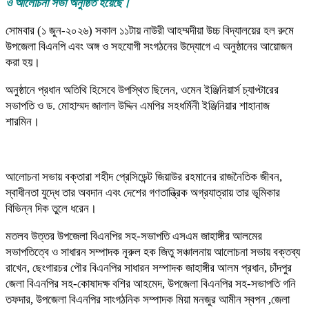
ও আলোচনা সভা অনুষ্ঠিত হয়েছে।
সোমবার (১ জুন-২০২৬) সকাল ১১টায় নাউরী আহম্মদীয়া উচ্চ বিদ্যালয়ের হল রুমে
উপজেলা বিএনপি এবং অঙ্গ ও সহযোগী সংগঠনের উদ্যোগে এ অনুষ্ঠানের আয়োজন
করা হয়।
অনুষ্ঠানে প্রধান অতিথি হিসেবে উপস্থিত ছিলেন, ওমেন ইঞ্জিনিয়ার্স চ্যাপ্টারের
সভাপতি ও ড. মোহাম্মদ জালাল উদ্দিন এমপির সহধর্মিনী ইঞ্জিনিয়ার শাহানাজ
শারমিন।
আলোচনা সভায় বক্তারা শহীদ প্রেসিডেন্ট জিয়াউর রহমানের রাজনৈতিক জীবন,
স্বাধীনতা যুদ্ধে তার অবদান এবং দেশের গণতান্ত্রিক অগ্রযাত্রায় তার ভূমিকার
বিভিন্ন দিক তুলে ধরেন।
মতলব উত্তর উপজেলা বিএনপির সহ-সভাপতি এসএম জাহাঙ্গীর আলমের
সভাপতিত্বে ও সাধারন সম্পাদক নূরুল হক জিতু সঞ্চালনায় আলোচনা সভায় বক্তব্য
রাখেন, ছেংগারচর পৌর বিএনপির সাধারন সম্পাদক জাহাঙ্গীর আলম প্রধান, চাঁদপুর
জেলা বিএনপির সহ-কোষাদক্ষ বশির আহমেদ, উপজেলা বিএনপির সহ-সভাপতি গনি
তফদার, উপজেলা বিএনপির সাংগঠনিক সম্পাদক মিয়া মনজুর আমীন স্বপন ,জেলা