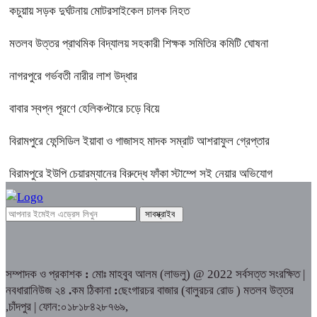
কচুয়ায় সড়ক দুর্ঘটনায় মোটরসাইকেল চালক নিহত
মতলব উত্তর প্রাথমিক বিদ্যালয় সহকারী শিক্ষক সমিতির কমিটি ঘোষনা
নাগরপুরে গর্ভবতী নারীর লাশ উদ্ধার
বাবার স্বপ্ন পূরণে হেলিকপ্টারে চড়ে বিয়ে
বিরামপুরে ফেন্সিডিল ইয়াবা ও গাজাসহ মাদক সম্রাট আশরাফুল গ্রেপ্তার
বিরামপুরে ইউপি চেয়ারম্যানের বিরুদ্ধে ফাঁকা স্টাম্পে সই নেয়ার অভিযোগ
সম্পাদক ও প্রকাশক
:
মোঃ মাহবুব আলম (লাভলু) @ 2022 সর্বসত্ত সংরক্ষিত |
নবধারানিউজ ২৪
.
কম ঠিকানা
:
ছেংগারচর বাজার (বালুরচর রোড ) মতলব উত্তর
,চাঁদপুর | ফোন:০১৮১৮৪২৮৭৬৯,