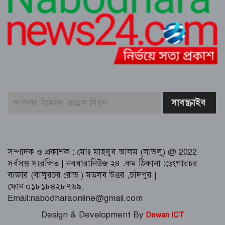
শ্রীনগরে বিদ্যুতের অতিরিক্ত বিল বিপাকে
গ্রাহক
কুমিল্লা ধর্মসাগর পাড় মঞ্চের প্রাণবন্ত চা-চক্র
ও বর্ষার খিচুড়ি আড্ডা
এডভোকেট মিজানুর রহমান অন্তরের ওপর
হামলার প্রতিবাদে কুমিল্লা বারে মানববন্ধন
পূর্বাচল উপশহরে ডাকাতি করে পালানোর
সময় লুন্ঠিত মালামালসহ ছয় ডাকাত
গ্রেফতার
সম্পাদক ও প্রকাশক
:
মোঃ মাহবুব আলম (লাভলু) @ 2022
সর্বসত্ত সংরক্ষিত | নবধারানিউজ ২৪
.
কম ঠিকানা
:
ছেংগারচর
বাজার (বালুরচর রোড ) মতলব উত্তর ,চাঁদপুর |
ফোন:০১৮১৮৪২৮৭৬৯,
Email:nabodharaonline@gmail.com
Design & Development By
Dewan ICT