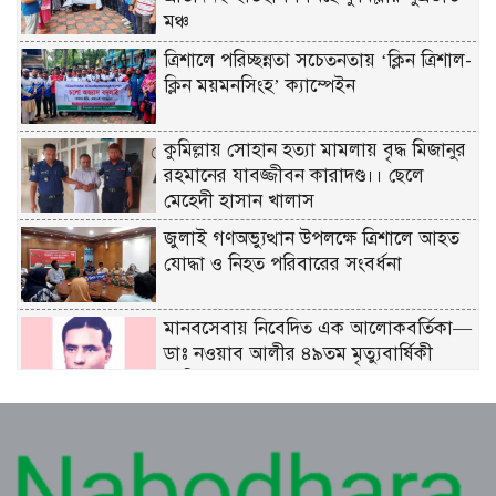
মঞ্চ
ত্রিশালে পরিচ্ছন্নতা সচেতনতায় ‘ক্লিন ত্রিশাল-
ক্লিন ময়মনসিংহ’ ক্যাম্পেইন
কুমিল্লায় সোহান হত্যা মামলায় বৃদ্ধ মিজানুর
রহমানের যাবজ্জীবন কারাদণ্ড।। ছেলে
মেহেদী হাসান খালাস
জুলাই গণঅভ্যুত্থান উপলক্ষে ত্রিশালে আহত
যোদ্ধা ও নিহত পরিবারের সংবর্ধনা
মানবসেবায় নিবেদিত এক আলোকবর্তিকা—
ডাঃ নওয়াব আলীর ৪৯তম মৃত্যুবার্ষিকী
পালিত
ত্রিশালে মাদক সেবনের দায়ে দুই যুবকের
এক মাস করে কারাদণ্ড