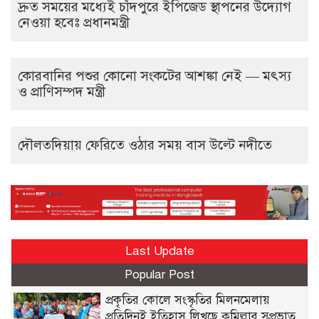
দ্রুত সময়ের মধ্যেই চাঁদপুরে ইপিজেড স্থাপনের উদ্যোগ
নেওয়া হবেঃ প্রধানমন্ত্রী
কোরবানির পশুর কোনো সংকটের আশঙ্কা নেই — মৎস্য
ও প্রাণিসম্পদ মন্ত্রী
দৌলতদিয়ায় ফেরিতে ওঠার সময় বাস উল্টে নদীতে
Last Update
Popular Post
প্রকৃতির কোলে সংস্কৃতির মিলনমেলায়
প্রতিদিনই ইতিহাস লিখছে কুমিল্লার সুপ্রভাত