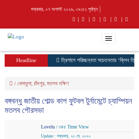
শুক্রবার, ০৭ অগাস্ট ২০২৬, ০৯:৫২ পূর্বাহ্ন
Toggle
navigation
Headline
ত্রিশালে পরিচ্ছন্নতা সচেতনতায় ‘ক্লিন ত্রিশা
/
খেলাধুলা
চাঁদপুর
মতলব দক্ষিণ
,
,
বঙ্গবন্ধু জাতীয় গোল্ড কাপ ফুটবল টুর্নামেন্টে চ্যাম্পিয়ন
মতলব পৌরসভা
Lovelu
/ ৩৪৫ Time View
Update : শুক্রবার, ২০ মে, ২০২২