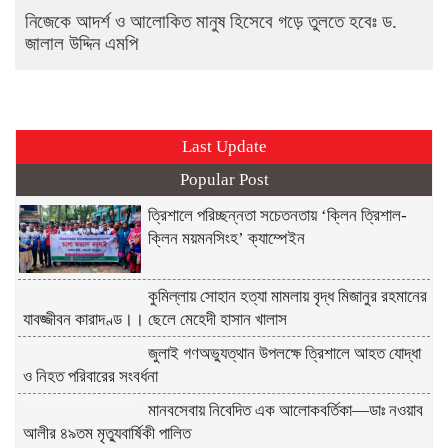
নিজেকে আদর্শ ও আলোকিত মানুষ হিসেবে গড়ে তুলতে হবেঃ ড.
জালাল উদ্দিন এমপি
Last Update
Popular Post
ত্রিশালে পরিচ্ছন্নতা সচেতনতায় ‘ক্লিন ত্রিশাল-
ক্লিন ময়মনসিংহ’ ক্যাম্পেইন
কুমিল্লায় সোহান হত্যা মামলায় বৃদ্ধ মিজানুর রহমানের
যাবজ্জীবন কারাদণ্ড।। ছেলে মেহেদী হাসান খালাস
জুলাই গণঅভ্যুত্থান উপলক্ষে ত্রিশালে আহত যোদ্ধা
ও নিহত পরিবারের সংবর্ধনা
মানবসেবায় নিবেদিত এক আলোকবর্তিকা—ডাঃ নওয়াব
আলীর ৪৯তম মৃত্যুবার্ষিকী পালিত