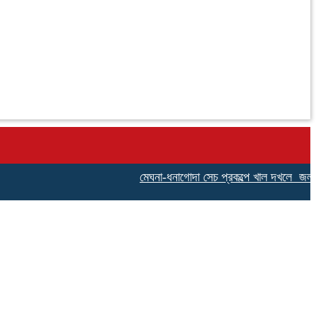
মেঘনা-ধনাগোদা সেচ প্রকল্পে খাল দখলে জলাবদ্ধতায়