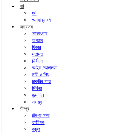
ধর্ম
ধর্ম
অন্যান্য ধর্ম
অন্যান্য
সাক্ষাৎকার
অপরাধ
ফিচার
মতামত
নির্বাচন
আইন /আদালত
নারী ও শিশু
চাকরির খবর
মিডিয়া
জন্ম দিন
স্বাস্থ্য
চাঁদপুর
চাঁদপুর সদর
হাজীগঞ্জ
কচুয়া