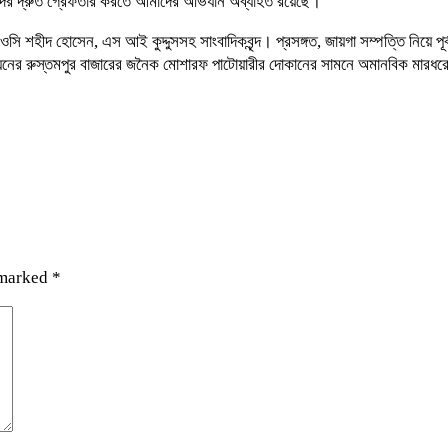
দের দ্রুত গ্রেফতার করতে আমাদের অভিযান অব্যাহত রয়েছে।
ি শহীদ হোসেন, এস আই কুদ্দুসসহ সাংবাদিকবৃন্দ। প্রসঙ্গত, জায়গা সম্পত্তি নিয়ে পূ
য়নের রুস্তমপুর বাজারের জনৈক মোশারফ পাটোয়ারীর দোকানের সামনে অমানবিক মারধরে
 marked
*