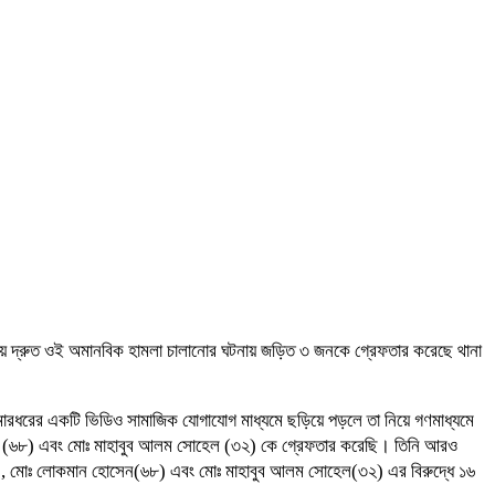
ওয়ায় দ্রুত ওই অমানবিক হামলা চালানোর ঘটনায় জড়িত ৩ জনকে গ্রেফতার করেছে থানা
মে মারধরের একটি ভিডিও সামাজিক যোগাযোগ মাধ্যমে ছড়িয়ে পড়লে তা নিয়ে গণমাধ্যমে
হোসেন (৬৮) এবং মোঃ মাহাবুব আলম সোহেল (৩২) কে গ্রেফতার করেছি। তিনি আরও
(৩৮), মোঃ লোকমান হোসেন(৬৮) এবং মোঃ মাহাবুব আলম সোহেল(৩২) এর বিরুদ্ধে ১৬