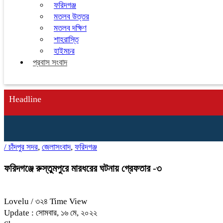
ফরিদগঞ্জ
মতলব উত্তর
মতলব দক্ষিণ
শাহরাস্তি
হাইমচর
প্রবাস সংবাদ
Headline
/
চাঁদপুর সদর
,
জেলাসংবাদ
,
ফরিদগঞ্জ
ফরিদগঞ্জে রুস্তুমপুরে মারধরের ঘটনায় গ্রেফতার -৩
Lovelu
/ ৩২৪ Time View
Update : সোমবার, ১৬ মে, ২০২২