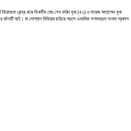
র্ব বিরোধকে কেন্দ্র করে ভিকটিম মোঃ শেখ ফরিদ মৃধা (৪২) ও ফয়েজ আহাম্মেদ মৃধা
র ঘটনাটি ঘটে। যা সোশ্যাল মিডিয়ায় ছড়িয়ে পড়লে একাধিক গণমাধ্যমে সংবাদ প্রকাশ