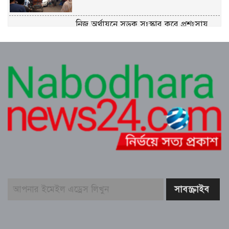
নিজ অর্থায়নে সড়ক সংস্কার করে প্রশংসায়
মেম্বার প্রার্থী আব্দুস সালাম
বিয়ে বাড়িতে মাংস কম দেওয়া নিয়ে দুপক্ষের
সংঘর্ষ: আহত অন্তত ৩০ ​
জুলাই গণ-অভ্যুত্থান দিবস উপলক্ষে রূপগঞ্জে
বিএনপির আনন্দ শোভাযাত্রা
প্রকৃতির কোলে সংস্কৃতির মিলনমেলায়
প্রতিদিনই ইতিহাস লিখছে কুমিল্লার সুপ্রভাত
মঞ্চ
ত্রিশালে পরিচ্ছন্নতা সচেতনতায় ‘ক্লিন ত্রিশাল-
ক্লিন ময়মনসিংহ’ ক্যাম্পেইন