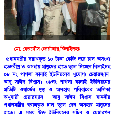
মো: ফেরদৌস জোর্য়াদ্দার,ঝিনাইদহঃ
প্রধানমন্ত্রীর বরাদ্দকৃত ১০ টাকা কেজি দরে চাল অসংখ্য
হতদরীদ্র ও অসহায় মানুষের হাতে তুলে দিচ্ছেন ঝিনাইদহ
০৮ নং পাগলা কানাই ইউনিয়নের সুযোগ্য চেয়ারম্যান
আবু সাঈদ বিশ্বাস। ০৮নং পাগলা কানাই ইউনিয়নের
প্রতিটি ওয়ার্ডের দুস্থ ও অসহায় পরিবারের তালিকা
অনুযায়ী চেয়ারম্যান আবু সাঈদ বিশ্বাস মাননীয়
প্রধানমন্ত্রীর বরাদ্দকৃত চাল তুলে দেন অসহায় মানুষের
হাতে। এ সময় উক্ত ইউনিয়নের সচিব ও মেম্বারগন