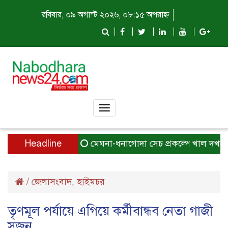
রবিবার, ০৯ অগাস্ট ২০২৬, ০৮:১৫ অপরাহ্ন
Toggle
navigation
Headline
মেঘনা-ধনাগোদা সেচ প্রকল্পে খাল দখলে জলাবদ
/
জেলাসংবাদ
হাইমচর
,
তৃণমূল পর্যায়ে এগিয়ে কর্মীবান্ধব নেতা গাজী
সুজন