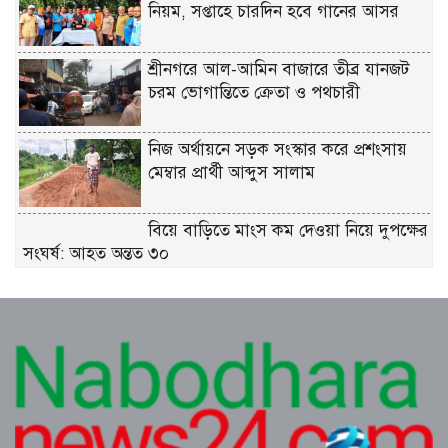
নিয়ম, সপ্তাহে চারদিন হবে গানের আসর
শ্রীনগরে আল-আমিন বাজারে তীব্র যানজট
চরম ভোগান্তিতে ক্রেতা ও পথচারী
নিজ অর্থায়নে সড়ক সংস্কার করে প্রশংসায়
মেম্বার প্রার্থী আব্দুস সালাম
বিয়ে বাড়িতে মাংস কম দেওয়া নিয়ে দুপক্ষের
সংঘর্ষ: আহত অন্তত ৩০ ​
জুলাই গণ-অভ্যুত্থান দিবস উপলক্ষে রূপগঞ্জে
বিএনপির আনন্দ শোভাযাত্রা
প্রকৃতির কোলে সংস্কৃতির মিলনমেলায়
প্রতিদিনই ইতিহাস লিখছে কুমিল্লার সুপ্রভাত
মঞ্চ