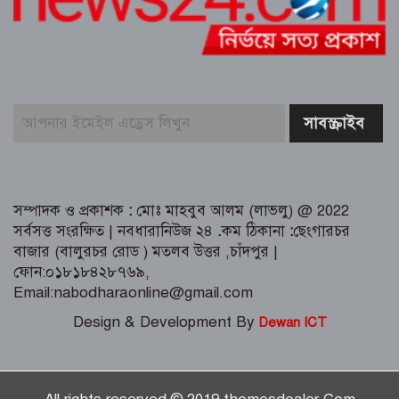
ত্রিশালে পরিচ্ছন্নতা সচেতনতায় ‘ক্লিন ত্রিশাল-
ক্লিন ময়মনসিংহ’ ক্যাম্পেইন
কুমিল্লায় সোহান হত্যা মামলায় বৃদ্ধ মিজানুর
রহমানের যাবজ্জীবন কারাদণ্ড।। ছেলে
মেহেদী হাসান খালাস
জুলাই গণঅভ্যুত্থান উপলক্ষে ত্রিশালে আহত
যোদ্ধা ও নিহত পরিবারের সংবর্ধনা
সম্পাদক ও প্রকাশক
:
মোঃ মাহবুব আলম (লাভলু) @ 2022
সর্বসত্ত সংরক্ষিত | নবধারানিউজ ২৪
.
কম ঠিকানা
:
ছেংগারচর
বাজার (বালুরচর রোড ) মতলব উত্তর ,চাঁদপুর |
ফোন:০১৮১৮৪২৮৭৬৯,
Email:nabodharaonline@gmail.com
Design & Development By
Dewan ICT