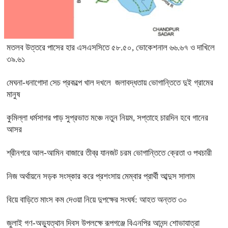
মতলব উত্তরে পাসের হার এসএসসিতে ৫৮.৫০, ভোকেশনাল ৬৬.৬৭ ও দাখিলে
৩৯.৬১
মেঘনা-ধনাগোদা সেচ প্রকল্পে খাল দখলে জলাবদ্ধতায় ভোগান্তিতে দুই গ্রামের
মানুষ
কুমিল্লা ধর্মসাগর পাড় সুপ্রভাত মঞ্চে নতুন নিয়ম, সপ্তাহে চারদিন হবে গানের
আসর
শ্রীনগরে আল-আমিন বাজারে তীব্র যানজট চরম ভোগান্তিতে ক্রেতা ও পথচারী
নিজ অর্থায়নে সড়ক সংস্কার করে প্রশংসায় মেম্বার প্রার্থী আব্দুস সালাম
বিয়ে বাড়িতে মাংস কম দেওয়া নিয়ে দুপক্ষের সংঘর্ষ: আহত অন্তত ৩০ ​
জুলাই গণ-অভ্যুত্থান দিবস উপলক্ষে রূপগঞ্জে বিএনপির আনন্দ শোভাযাত্রা