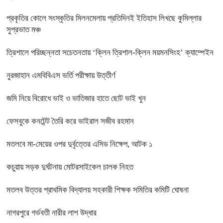
প্রকৃতির কোলে সংস্কৃতির মিলনমেলায় প্রতিদিনই ইতিহাস লিখছে কুমিল্লার
সুপ্রভাত মঞ্চ
ত্রিশালে পরিচ্ছন্নতা সচেতনতায় ‘ক্লিন ত্রিশাল-ক্লিন ময়মনসিংহ’ ক্যাম্পেইন
নুরজাহান এমবিবিএস ভর্তি পরীক্ষায় উত্তীর্ণ
জমি নিয়ে বিরোধে ভাই ও ভাতিজার হাতে ছোট ভাই খুন
ফেসবুকে কনটেন্ট তৈরি করে ভাইরাল সজীব রহমান
মতলবে মা-মেয়ের ওপর দুর্বৃত্তের এসিড নিক্ষেপ, আটক ১
কচুয়ায় সড়ক দুর্ঘটনায় মোটরসাইকেল চালক নিহত
মতলব উত্তর প্রাথমিক বিদ্যালয় সহকারী শিক্ষক সমিতির কমিটি ঘোষনা
নাগরপুরে গর্ভবতী নারীর লাশ উদ্ধার