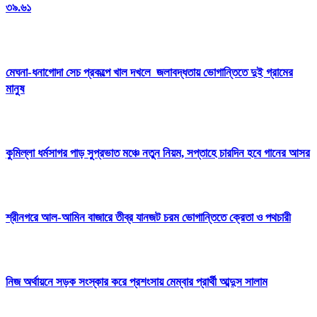
৩৯.৬১
মেঘনা-ধনাগোদা সেচ প্রকল্পে খাল দখলে জলাবদ্ধতায় ভোগান্তিতে দুই গ্রামের
মানুষ
কুমিল্লা ধর্মসাগর পাড় সুপ্রভাত মঞ্চে নতুন নিয়ম, সপ্তাহে চারদিন হবে গানের আসর
শ্রীনগরে আল-আমিন বাজারে তীব্র যানজট চরম ভোগান্তিতে ক্রেতা ও পথচারী
নিজ অর্থায়নে সড়ক সংস্কার করে প্রশংসায় মেম্বার প্রার্থী আব্দুস সালাম