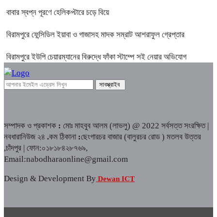
বাবার স্বপ্ন পূরণে হেলিকপ্টারে চড়ে বিয়ে
বিরামপুরে ফেন্সিডিল ইয়াবা ও গাজাসহ মাদক সম্রাট আশরাফুল গ্রেপ্তার
বিরামপুরে ইউপি চেয়ারম্যানের বিরুদ্ধে ফাঁকা স্টাম্পে সই নেয়ার অভিযোগ
সম্পাদক ও প্রকাশক
:
মোঃ মাহবুব আলম (লাভলু) @ 2022 সর্বসত্ত সংরক্ষিত |
নবধারানিউজ ২৪
.
কম ঠিকানা
:
ছেংগারচর বাজার (বালুরচর রোড ) মতলব উত্তর
,চাঁদপুর | ফোন:০১৮১৮৪২৮৭৬৯,
Email:nabodharaonline@gmail.com
Design & Development By
Dewan ICT