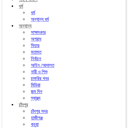
ধর্ম
ধর্ম
অন্যান্য ধর্ম
অন্যান্য
সাক্ষাৎকার
অপরাধ
ফিচার
মতামত
নির্বাচন
আইন /আদালত
নারী ও শিশু
চাকরির খবর
মিডিয়া
জন্ম দিন
স্বাস্থ্য
চাঁদপুর
চাঁদপুর সদর
হাজীগঞ্জ
কচুয়া