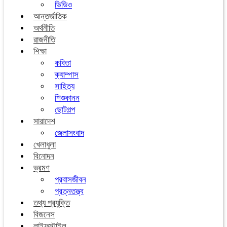
ভিডিও
আন্তর্জাতিক
অর্থনীতি
রাজনীতি
শিক্ষা
কবিতা
ক্যাম্পাস
সাহিত্য
শিশুকানন
ছোটগল্প
সারাদেশ
জেলাসংবাদ
খেলাধুলা
বিনোদন
ভ্রমণ
প্রবাসজীবন
প্রত্নতত্ত্ব
তথ্য প্রযুক্তি
বিজনেস
লাইফস্টাইল