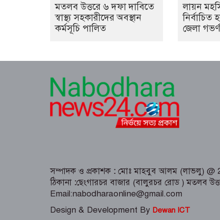
মতলব উত্তরে ৬ দফা দাবিতে
লায়ন মহস
স্বাস্থ্য সহকারীদের অবস্থান
নির্বাচিত
কর্মসূচি পালিত
জেলা গভর্
সম্পাদক ও প্রকাশক
:
মোঃ মাহবুব আলম (লাভলু) @ 202
ঠিকানা
:
ছেংগারচর বাজার (বালুরচর রোড ) মতলব উত্
Email:nabodharaonline@gmail.com
Design & Development By
Dewan ICT