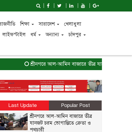
রাজনীতি
শিক্ষা
সারাদেশ
খেলাধুলা
লাইফস্টাইল
ধর্ম
অন্যান্য
চাঁদপুর
শ্রীনগরে আল-আমিন বাজারে তীব্র যানজট চরম ভোগান্তিতে
Last Update
Popular Post
শ্রীনগরে আল-আমিন বাজারে তীব্র
যানজট চরম ভোগান্তিতে ক্রেতা ও
পথচারী