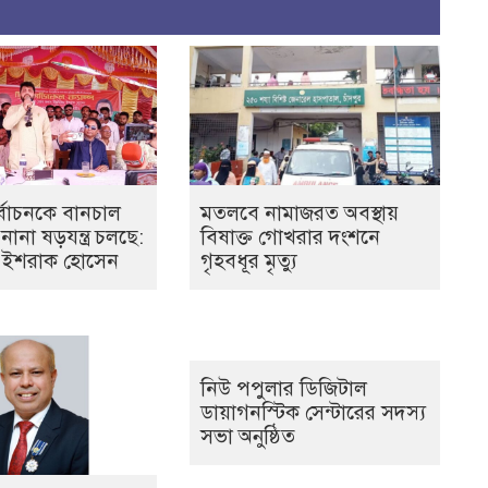
্বাচনকে বানচাল
মতলবে নামাজরত অবস্থায়
নানা ষড়যন্ত্র চলছে:
বিষাক্ত গোখরার দংশনে
র ইশরাক হোসেন
গৃহবধূর মৃত্যু
নিউ পপুলার ডিজিটাল
ডায়াগনস্টিক সেন্টারের সদস্য
সভা অনুষ্ঠিত