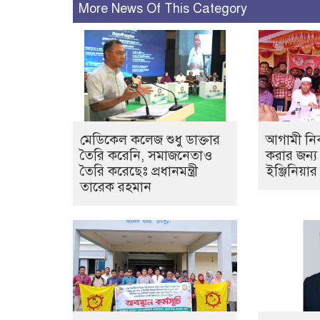
More News Of This Category
মেডিকেল কলেজ শুধু ডাক্তার
আগামী নির
তৈরি করেনি, সমাজনেতাও
করার জন্য 
তৈরি করেছেঃ প্রধানমন্ত্রী
ইঞ্জিনিয়া
তারেক রহমান