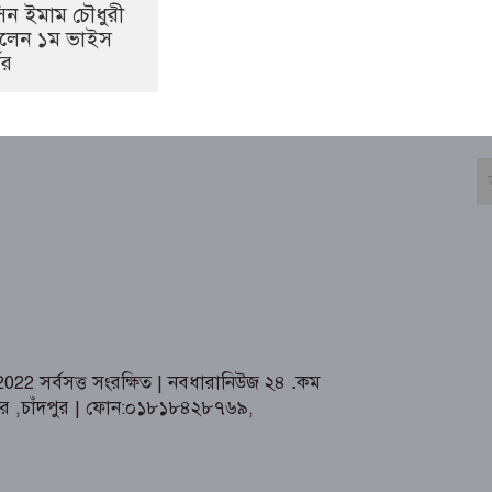
িন ইমাম চৌধুরী
 হলেন ১ম ভাইস
ণর
2 সর্বসত্ত সংরক্ষিত | নবধারানিউজ ২৪
.
কম
তর ,চাঁদপুর | ফোন:০১৮১৮৪২৮৭৬৯,