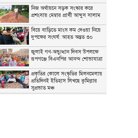
নিজ অর্থায়নে সড়ক সংস্কার করে
প্রশংসায় মেম্বার প্রার্থী আব্দুস সালাম
বিয়ে বাড়িতে মাংস কম দেওয়া নিয়ে
দুপক্ষের সংঘর্ষ: আহত অন্তত ৩০ ​
জুলাই গণ-অভ্যুত্থান দিবস উপলক্ষে
রূপগঞ্জে বিএনপির আনন্দ শোভাযাত্রা
প্রকৃতির কোলে সংস্কৃতির মিলনমেলায়
প্রতিদিনই ইতিহাস লিখছে কুমিল্লার
সুপ্রভাত মঞ্চ
ত্রিশালে পরিচ্ছন্নতা সচেতনতায় ‘ক্লিন
ত্রিশাল-ক্লিন ময়মনসিংহ’ ক্যাম্পেইন
কুমিল্লায় সোহান হত্যা মামলায় বৃদ্ধ
মিজানুর রহমানের যাবজ্জীবন
কারাদণ্ড।। ছেলে মেহেদী হাসান