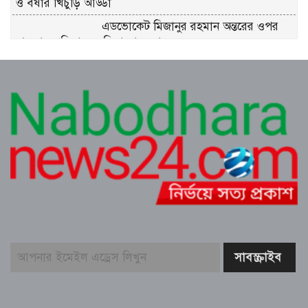
ও বর্ষার খিচুড়ি আড্ডা
এডভোকেট মিজানুর রহমান অন্তরের ওপর
হামলার প্রতিবাদে কুমিল্লা বারে মানববন্ধন
পূর্বাচল উপশহরে ডাকাতি করে পালানোর
সময় লুন্ঠিত মালামালসহ ছয় ডাকাত
গ্রেফতার
দোকানে রাখা খালি কলসির ভেতর বড়
গোখরা, আতঙ্ক পাগলা মার্কেটে
মতলবে খাল খননের ২০ লক্ষাধিক টাকা
সরকারি কোষাগারে ফেরত দিয়ে প্রশংসায়
ভাসছেন ইউএনও