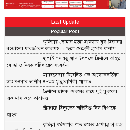
Last Update
Popular Post
কুমিল্লায় সোহান হত্যা মামলায় বৃদ্ধ মিজানুর
রহমানের যাবজ্জীবন কারাদণ্ড।। ছেলে মেহেদী হাসান খালাস
জুলাই গণঅভ্যুত্থান উপলক্ষে ত্রিশালে আহত
যোদ্ধা ও নিহত পরিবারের সংবর্ধনা
মানবসেবায় নিবেদিত এক আলোকবর্তিকা—
ডাঃ নওয়াব আলীর ৪৯তম মৃত্যুবার্ষিকী পালিত
ত্রিশালে মাদক সেবনের দায়ে দুই যুবকের
এক মাস করে কারাদণ্ড
শ্রীনগরে বিদ্যুতের অতিরিক্ত বিল বিপাকে
গ্রাহক
কুমিল্লা ধর্মসাগর পাড় মঞ্চের প্রাণবন্ত চা-চক্র