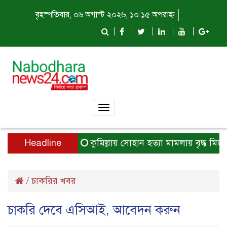
বৃহস্পতিবার, ০৬ অগাস্ট ২০২৬, ১০:১৫ অপরাহ্ন
Toggle
navigation
Headline
কুমিল্লায় সোহান হত্যা মামলায় বৃদ্ধ মিজান
/
চাকরির খবর
চাকরি দেবে এসিআই, আবেদন করুন