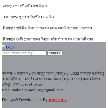
নাগরপুরে গর্ভবতী নারীর লাশ উদ্ধার
বাবার স্বপ্ন পূরণে হেলিকপ্টারে চড়ে বিয়ে
বিরামপুরে ফেন্সিডিল ইয়াবা ও গাজাসহ মাদক সম্রাট আশরাফুল গ্রেপ্তার
বিরামপুরে ইউপি চেয়ারম্যানের বিরুদ্ধে ফাঁকা স্টাম্পে সই নেয়ার অভিযোগ
সম্পাদক ও প্রকাশক
:
মোঃ মাহবুব আলম (লাভলু) @ 2022 সর্বসত্ত সংরক্ষিত |
নবধারানিউজ ২৪
.
কম ঠিকানা
:
ছেংগারচর বাজার (বালুরচর রোড ) মতলব উত্তর
,চাঁদপুর | ফোন:০১৮১৮৪২৮৭৬৯,
Email:nabodharaonline@gmail.com
Design & Development By
Dewan ICT