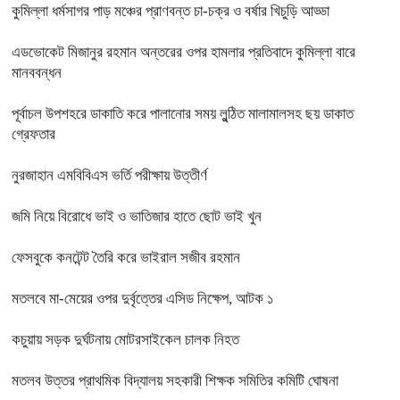
কুমিল্লা ধর্মসাগর পাড় মঞ্চের প্রাণবন্ত চা-চক্র ও বর্ষার খিচুড়ি আড্ডা
এডভোকেট মিজানুর রহমান অন্তরের ওপর হামলার প্রতিবাদে কুমিল্লা বারে
মানববন্ধন
পূর্বাচল উপশহরে ডাকাতি করে পালানোর সময় লুন্ঠিত মালামালসহ ছয় ডাকাত
গ্রেফতার
নুরজাহান এমবিবিএস ভর্তি পরীক্ষায় উত্তীর্ণ
জমি নিয়ে বিরোধে ভাই ও ভাতিজার হাতে ছোট ভাই খুন
ফেসবুকে কনটেন্ট তৈরি করে ভাইরাল সজীব রহমান
মতলবে মা-মেয়ের ওপর দুর্বৃত্তের এসিড নিক্ষেপ, আটক ১
কচুয়ায় সড়ক দুর্ঘটনায় মোটরসাইকেল চালক নিহত
মতলব উত্তর প্রাথমিক বিদ্যালয় সহকারী শিক্ষক সমিতির কমিটি ঘোষনা