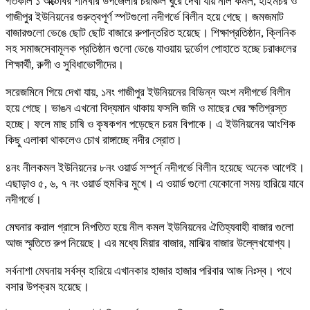
গতকাল ১ অক্টোবর শনিবার উপজেলার চরাঞ্চল ঘুরে দেখা যায় নীল কমল, হাইমচর ও
গাজীপুর ইউনিয়নের গুরুত্বপূর্ণ স্পটগুলো নদীগর্ভে বিলীন হয়ে গেছে। জমজমাট
বাজারগুলো ভেঙে ছোট ছোট বাজারে রুপান্তরিত হয়েছে। শিক্ষাপ্রতিষ্ঠান, ক্লিনিক
সহ সমাজসেবামূলক প্রতিষ্ঠান গুলো ভেঙে যাওয়ায় দুর্ভোগ পোহাতে হচ্ছে চরাঞ্চলের
শিক্ষার্থী, রুগী ও সুবিধাভোগীদের।
সরেজমিনে গিয়ে দেখা যায়, ১নং গাজীপুর ইউনিয়নের বিভিন্ন অংশ নদীগর্ভে বিলীন
হয়ে গেছে। ভাঙন এখনো বিদ্যমান থাকায় ফসলি জমি ও মাছের ঘের ক্ষতিগ্রস্ত
হচ্ছে। ফলে মাছ চাষি ও কৃষকগন পড়েছেন চরম বিপাকে। এ ইউনিয়নের আংশিক
কিছু এলাকা থাকলেও চোখ রাঙ্গাচ্ছে নদীর স্রোত।
৪নং নীলকমল ইউনিয়নের ৮নং ওয়ার্ড সম্পূর্ন নদীগর্ভে বিলীন হয়েছে অনেক আগেই।
এছাড়াও ৫, ৬, ৭ নং ওয়ার্ড হুমকির মুখে। এ ওয়ার্ড গুলো যেকোনো সময় হারিয়ে যাবে
নদীগর্ভে।
মেঘনার করাল গ্রাসে নিপতিত হয়ে নীল কমল ইউনিয়নের ঐতিহ্যবাহী বাজার গুলো
আজ স্মৃতিতে রুপ নিয়েছে। এর মধ্যে মিয়ার বাজার, মাঝির বাজার উল্লেখযোগ্য।
সর্বনাশা মেঘনায় সর্বস্ব হারিয়ে এখানকার হাজার হাজার পরিবার আজ নিঃস্ব। পথে
বসার উপক্রম হয়েছে।