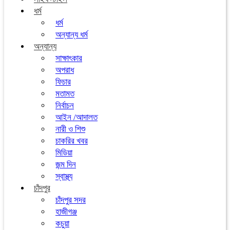
ধর্ম
ধর্ম
অন্যান্য ধর্ম
অন্যান্য
সাক্ষাৎকার
অপরাধ
ফিচার
মতামত
নির্বাচন
আইন /আদালত
নারী ও শিশু
চাকরির খবর
মিডিয়া
জন্ম দিন
স্বাস্থ্য
চাঁদপুর
চাঁদপুর সদর
হাজীগঞ্জ
কচুয়া