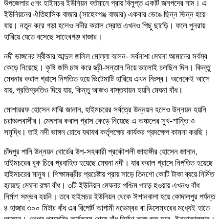
উপজেলার ৫নং হাইমচর ইউনিয়ন বর্তমানে প্রায় বিলুপ্ত একটি জনপদের নাম। এ
ইউনিয়নের ঐতিহাসিক বাজার (সাহেবগঞ্জ বাজার) একবার ভেঙে ছিন্ন ভিন্ন হয়ে
যায়। নতুন করে গড়া হলেও নদীর করাল স্রোত এখনও পিছু ছাড়েি। ফলে পুনরায়
হারিয়ে যেতে বসেছে সাহেবগঞ্জ বাজার।
নদী ভাঙ্গনের স্বীকার আব্দুল জলিল মোল্লা বলেন- সর্বনাশা মেঘনা আমাদের সর্বস্ব
কেড়ে নিয়েছে। কৃষি জমি চাষ করে স্ত্রী-সন্তান নিয়ে ভালোই চলছিল দিন। কিন্তু
মেঘনার করাল গ্রাসে নিপতিত হয়ে ভিটেমাটি হারিয়ে এখন নিঃস্ব। অনেকেই আসে
যায়, প্রতিশ্রুতিও দিয়ে যায়, কিন্তু আজও বাস্তবায়ন হয়নি মেঘনা বাঁধ।
মোশাররফ হোসেন মাঝি জানান, হাইমচরের সর্বত্রে উন্নয়ন হলেও উন্নয়ন হয়নি
চরাঞ্চলবাসীর। মেঘনার করাল গ্রাস কেড়ে নিয়েছে এ অঞ্চলের সুখ-শান্তি ও
সমৃদ্ধি। তাই নদী ভাঙ্গন রোধে যথাযথ কর্তৃপক্ষের কার্যকর প্রদক্ষেপ কামনা করছি।
চাঁদপুর পানি উন্নয়ন বোর্ডের উপ-সহকারী প্রকৌশলী জাহাঙ্গীর হোসেন জানান,
হাইমচরের বুক চিরে প্রবাহিত হয়েছে মেঘনা নদী। যার করাল গ্রাসে নিপতিত হয়েছে
হাইমচরের মানুষ। শিক্ষামন্ত্রীর প্রচেষ্টায় প্রায় সাড়ে তিনশো কোটি টাকা ব্যয়ে নির্মিত
হয়েছে মেঘনা রক্ষা বাঁধ। ৩টি ইউনিয়ন মেঘনার পশ্চিম পাড়ে হওয়ায় এখনও বাঁধ
নির্মাণ সম্ভব হয়নি। তবে হাইমচর ইউনিয়ন থেকে ঈশানবালা হয়ে কোদালপুর পর্যন্ত
৪ হাজার ৩০০ মিটার বাঁধ এর রিপোর্ট আগামী নভেম্বর বা ডিসেম্বরের মধ্যেই হাতে