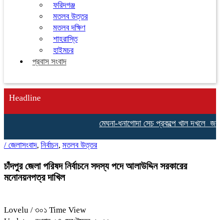
ফরিদগঞ্জ
মতলব উত্তর
মতলব দক্ষিণ
শাহরাস্তি
হাইমচর
প্রবাস সংবাদ
Headline
মেঘনা-ধনাগোদা সেচ প্রকল্পে খাল দখলে জলাবদ্
/
জেলাসংবাদ
,
নির্বাচন
,
মতলব উত্তর
চাঁদপুর জেলা পরিষদ নির্বাচনে সদস্য পদে আলাউদ্দিন সরকারের
মনোনয়নপত্র দাখিল
Lovelu
/ ৩০১ Time View