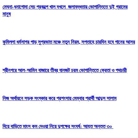
মেঘনা-ধনাগোদা সেচ প্রকল্পে খাল দখলে জলাবদ্ধতায় ভোগান্তিতে দুই গ্রামের
মানুষ
কুমিল্লা ধর্মসাগর পাড় সুপ্রভাত মঞ্চে নতুন নিয়ম, সপ্তাহে চারদিন হবে গানের আসর
শ্রীনগরে আল-আমিন বাজারে তীব্র যানজট চরম ভোগান্তিতে ক্রেতা ও পথচারী
নিজ অর্থায়নে সড়ক সংস্কার করে প্রশংসায় মেম্বার প্রার্থী আব্দুস সালাম
বিয়ে বাড়িতে মাংস কম দেওয়া নিয়ে দুপক্ষের সংঘর্ষ: আহত অন্তত ৩০ ​