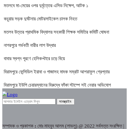
মতলবে মা-মেয়ের ওপর দুর্বৃত্তের এসিড নিক্ষেপ, আটক ১
কচুয়ায় সড়ক দুর্ঘটনায় মোটরসাইকেল চালক নিহত
মতলব উত্তর প্রাথমিক বিদ্যালয় সহকারী শিক্ষক সমিতির কমিটি ঘোষনা
নাগরপুরে গর্ভবতী নারীর লাশ উদ্ধার
বাবার স্বপ্ন পূরণে হেলিকপ্টারে চড়ে বিয়ে
বিরামপুরে ফেন্সিডিল ইয়াবা ও গাজাসহ মাদক সম্রাট আশরাফুল গ্রেপ্তার
বিরামপুরে ইউপি চেয়ারম্যানের বিরুদ্ধে ফাঁকা স্টাম্পে সই নেয়ার অভিযোগ
সম্পাদক ও প্রকাশক
:
মোঃ মাহবুব আলম (লাভলু) @ 2022 সর্বসত্ত সংরক্ষিত |