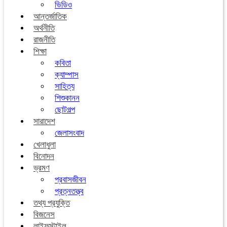
ভিডিও
আন্তর্জাতিক
অর্থনীতি
রাজনীতি
শিক্ষা
কবিতা
ক্যাম্পাস
সাহিত্য
শিশুকানন
ছোটগল্প
সারাদেশ
জেলাসংবাদ
খেলাধুলা
বিনোদন
ভ্রমণ
প্রবাসজীবন
প্রত্নতত্ত্ব
তথ্য প্রযুক্তি
বিজনেস
লাইফস্টাইল