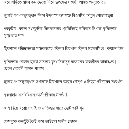
বিয়ে বাড়িতে মাংস কম দেওয়া নিয়ে দুপক্ষের সংঘর্ষ: আহত অন্তত ৩০ ​
জুলাই গণ-অভ্যুত্থান দিবস উপলক্ষে রূপগঞ্জে বিএনপির আনন্দ শোভাযাত্রা
প্রকৃতির কোলে সংস্কৃতির মিলনমেলায় প্রতিদিনই ইতিহাস লিখছে কুমিল্লার
সুপ্রভাত মঞ্চ
ত্রিশালে পরিচ্ছন্নতা সচেতনতায় ‘ক্লিন ত্রিশাল-ক্লিন ময়মনসিংহ’ ক্যাম্পেইন
কুমিল্লায় সোহান হত্যা মামলায় বৃদ্ধ মিজানুর রহমানের যাবজ্জীবন কারাদণ্ড।।
ছেলে মেহেদী হাসান খালাস
জুলাই গণঅভ্যুত্থান উপলক্ষে ত্রিশালে আহত যোদ্ধা ও নিহত পরিবারের সংবর্ধনা
নুরজাহান এমবিবিএস ভর্তি পরীক্ষায় উত্তীর্ণ
জমি নিয়ে বিরোধে ভাই ও ভাতিজার হাতে ছোট ভাই খুন
ফেসবুকে কনটেন্ট তৈরি করে ভাইরাল সজীব রহমান