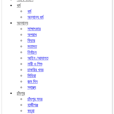
ধর্ম
ধর্ম
অন্যান্য ধর্ম
অন্যান্য
সাক্ষাৎকার
অপরাধ
ফিচার
মতামত
নির্বাচন
আইন /আদালত
নারী ও শিশু
চাকরির খবর
মিডিয়া
জন্ম দিন
স্বাস্থ্য
চাঁদপুর
চাঁদপুর সদর
হাজীগঞ্জ
কচুয়া