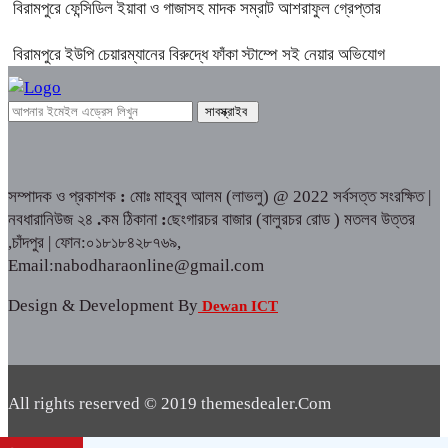
বিরামপুরে ফেন্সিডিল ইয়াবা ও গাজাসহ মাদক সম্রাট আশরাফুল গ্রেপ্তার
বিরামপুরে ইউপি চেয়ারম্যানের বিরুদ্ধে ফাঁকা স্টাম্পে সই নেয়ার অভিযোগ
সম্পাদক ও প্রকাশক
:
মোঃ মাহবুব আলম (লাভলু) @ 2022 সর্বসত্ত সংরক্ষিত |
নবধারানিউজ ২৪
.
কম ঠিকানা
:
ছেংগারচর বাজার (বালুরচর রোড ) মতলব উত্তর
,চাঁদপুর | ফোন:০১৮১৮৪২৮৭৬৯,
Email:nabodharaonline@gmail.com
Design & Development By
Dewan ICT
All rights reserved © 2019 themesdealer.Com
Dewan ICT
Developed by: