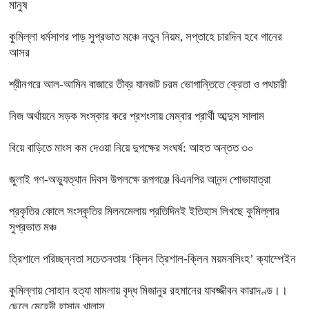
মানুষ
কুমিল্লা ধর্মসাগর পাড় সুপ্রভাত মঞ্চে নতুন নিয়ম, সপ্তাহে চারদিন হবে গানের
আসর
শ্রীনগরে আল-আমিন বাজারে তীব্র যানজট চরম ভোগান্তিতে ক্রেতা ও পথচারী
নিজ অর্থায়নে সড়ক সংস্কার করে প্রশংসায় মেম্বার প্রার্থী আব্দুস সালাম
বিয়ে বাড়িতে মাংস কম দেওয়া নিয়ে দুপক্ষের সংঘর্ষ: আহত অন্তত ৩০ ​
জুলাই গণ-অভ্যুত্থান দিবস উপলক্ষে রূপগঞ্জে বিএনপির আনন্দ শোভাযাত্রা
প্রকৃতির কোলে সংস্কৃতির মিলনমেলায় প্রতিদিনই ইতিহাস লিখছে কুমিল্লার
সুপ্রভাত মঞ্চ
ত্রিশালে পরিচ্ছন্নতা সচেতনতায় ‘ক্লিন ত্রিশাল-ক্লিন ময়মনসিংহ’ ক্যাম্পেইন
কুমিল্লায় সোহান হত্যা মামলায় বৃদ্ধ মিজানুর রহমানের যাবজ্জীবন কারাদণ্ড।।
ছেলে মেহেদী হাসান খালাস