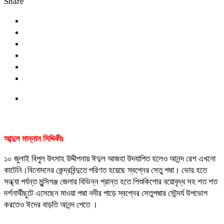
Share
আব্দুল মান্নান সিদ্দিকীঃ
১০ জুলাই বিপুল উৎসাহ উদ্দীপনায় ঈদুল আজহা উদযাপিত হলেও আনন্দ রেশ এখনো
কাটেনি।বিনোদনের কেন্দ্রবিন্দুতে পরিণত হয়েছে স্বপ্নের সেতু পদ্মা। ভোর হতে
সন্ধ্যা পর্যন্ত মুন্সিগঞ্জ জেলার বিভিন্ন প্রান্ত হতে শিশুকিশোর বয়োবৃদ্ধ সহ শত শত
দর্শনার্থীছুটে এসেছেন মাওয়া পদ্মা নদীর পাড়ে স্বপ্নের সেতুপদ্মার সৌন্দর্য উপভোগ
করতেও ঈদের বাড়তি আনন্দ পেতে ।