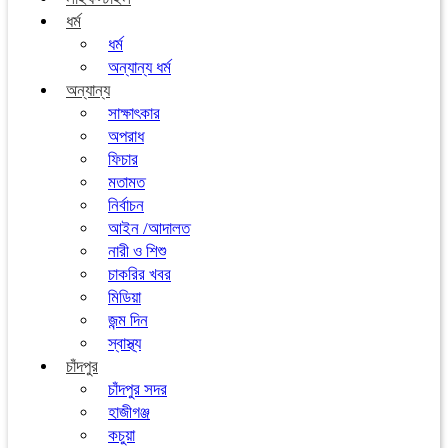
ধর্ম
ধর্ম
অন্যান্য ধর্ম
অন্যান্য
সাক্ষাৎকার
অপরাধ
ফিচার
মতামত
নির্বাচন
আইন /আদালত
নারী ও শিশু
চাকরির খবর
মিডিয়া
জন্ম দিন
স্বাস্থ্য
চাঁদপুর
চাঁদপুর সদর
হাজীগঞ্জ
কচুয়া