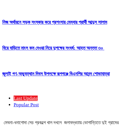
নিজ অর্থায়নে সড়ক সংস্কার করে প্রশংসায় মেম্বার প্রার্থী আব্দুস সালাম
বিয়ে বাড়িতে মাংস কম দেওয়া নিয়ে দুপক্ষের সংঘর্ষ: আহত অন্তত ৩০ ​
জুলাই গণ-অভ্যুত্থান দিবস উপলক্ষে রূপগঞ্জে বিএনপির আনন্দ শোভাযাত্রা
Last Update
Popular Post
মেঘনা-ধনাগোদা সেচ প্রকল্পে খাল দখলে জলাবদ্ধতায় ভোগান্তিতে দুই গ্রামের