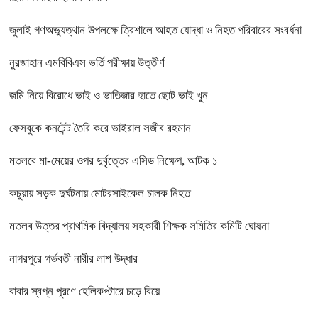
জুলাই গণঅভ্যুত্থান উপলক্ষে ত্রিশালে আহত যোদ্ধা ও নিহত পরিবারের সংবর্ধনা
নুরজাহান এমবিবিএস ভর্তি পরীক্ষায় উত্তীর্ণ
জমি নিয়ে বিরোধে ভাই ও ভাতিজার হাতে ছোট ভাই খুন
ফেসবুকে কনটেন্ট তৈরি করে ভাইরাল সজীব রহমান
মতলবে মা-মেয়ের ওপর দুর্বৃত্তের এসিড নিক্ষেপ, আটক ১
কচুয়ায় সড়ক দুর্ঘটনায় মোটরসাইকেল চালক নিহত
মতলব উত্তর প্রাথমিক বিদ্যালয় সহকারী শিক্ষক সমিতির কমিটি ঘোষনা
নাগরপুরে গর্ভবতী নারীর লাশ উদ্ধার
বাবার স্বপ্ন পূরণে হেলিকপ্টারে চড়ে বিয়ে