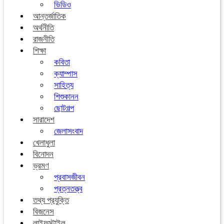
ভিডিও
আন্তর্জাতিক
অর্থনীতি
রাজনীতি
শিক্ষা
কবিতা
ক্যাম্পাস
সাহিত্য
শিশুকানন
ছোটগল্প
সারাদেশ
জেলাসংবাদ
খেলাধুলা
বিনোদন
ভ্রমণ
প্রবাসজীবন
প্রত্নতত্ত্ব
তথ্য প্রযুক্তি
বিজনেস
লাইফস্টাইল