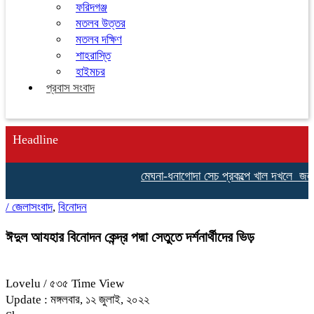
ফরিদগঞ্জ
মতলব উত্তর
মতলব দক্ষিণ
শাহরাস্তি
হাইমচর
প্রবাস সংবাদ
Headline
মেঘনা-ধনাগোদা সেচ প্রকল্পে খাল দখলে জলাবদ্
/
জেলাসংবাদ
,
বিনোদন
ঈদুল আযহার বিনোদন কেন্দ্র পদ্মা সেতুতে দর্শনার্থীদের ভিড়
Lovelu
/ ৫৩৫ Time View
Update : মঙ্গলবার, ১২ জুলাই, ২০২২