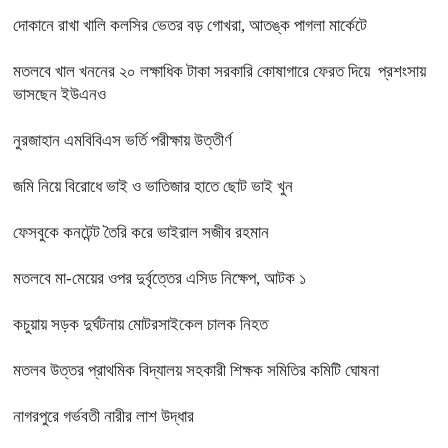
দোকানে রাখা খালি কলসির ভেতর বড় গোখরা, আতঙ্ক পাগলা মার্কেটে
মতলবে খাল খননের ২০ লক্ষাধিক টাকা সরকারি কোষাগারে ফেরত দিয়ে প্রশংসায়
ভাসছেন ইউএনও
নুরজাহান এমবিবিএস ভর্তি পরীক্ষায় উত্তীর্ণ
জমি নিয়ে বিরোধে ভাই ও ভাতিজার হাতে ছোট ভাই খুন
ফেসবুকে কনটেন্ট তৈরি করে ভাইরাল সজীব রহমান
মতলবে মা-মেয়ের ওপর দুর্বৃত্তের এসিড নিক্ষেপ, আটক ১
কচুয়ায় সড়ক দুর্ঘটনায় মোটরসাইকেল চালক নিহত
মতলব উত্তর প্রাথমিক বিদ্যালয় সহকারী শিক্ষক সমিতির কমিটি ঘোষনা
নাগরপুরে গর্ভবতী নারীর লাশ উদ্ধার