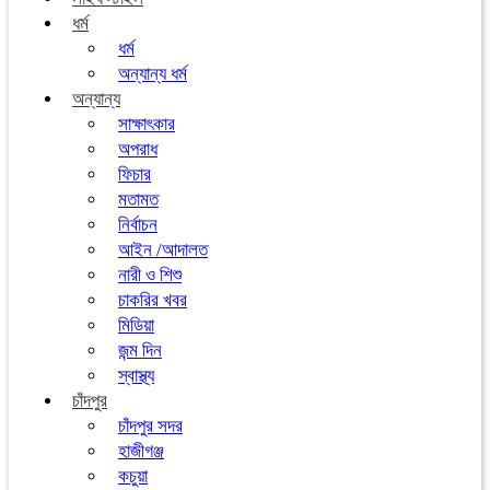
ধর্ম
ধর্ম
অন্যান্য ধর্ম
অন্যান্য
সাক্ষাৎকার
অপরাধ
ফিচার
মতামত
নির্বাচন
আইন /আদালত
নারী ও শিশু
চাকরির খবর
মিডিয়া
জন্ম দিন
স্বাস্থ্য
চাঁদপুর
চাঁদপুর সদর
হাজীগঞ্জ
কচুয়া