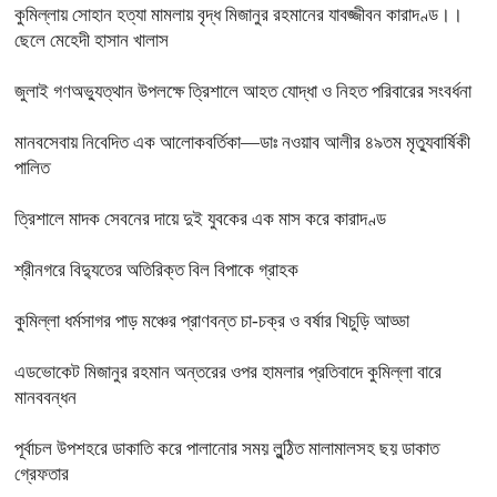
কুমিল্লায় সোহান হত্যা মামলায় বৃদ্ধ মিজানুর রহমানের যাবজ্জীবন কারাদণ্ড।।
ছেলে মেহেদী হাসান খালাস
জুলাই গণঅভ্যুত্থান উপলক্ষে ত্রিশালে আহত যোদ্ধা ও নিহত পরিবারের সংবর্ধনা
মানবসেবায় নিবেদিত এক আলোকবর্তিকা—ডাঃ নওয়াব আলীর ৪৯তম মৃত্যুবার্ষিকী
পালিত
ত্রিশালে মাদক সেবনের দায়ে দুই যুবকের এক মাস করে কারাদণ্ড
শ্রীনগরে বিদ্যুতের অতিরিক্ত বিল বিপাকে গ্রাহক
কুমিল্লা ধর্মসাগর পাড় মঞ্চের প্রাণবন্ত চা-চক্র ও বর্ষার খিচুড়ি আড্ডা
এডভোকেট মিজানুর রহমান অন্তরের ওপর হামলার প্রতিবাদে কুমিল্লা বারে
মানববন্ধন
পূর্বাচল উপশহরে ডাকাতি করে পালানোর সময় লুন্ঠিত মালামালসহ ছয় ডাকাত
গ্রেফতার