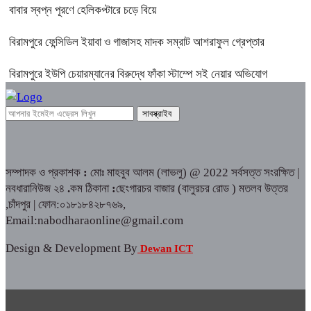
বাবার স্বপ্ন পূরণে হেলিকপ্টারে চড়ে বিয়ে
বিরামপুরে ফেন্সিডিল ইয়াবা ও গাজাসহ মাদক সম্রাট আশরাফুল গ্রেপ্তার
বিরামপুরে ইউপি চেয়ারম্যানের বিরুদ্ধে ফাঁকা স্টাম্পে সই নেয়ার অভিযোগ
সম্পাদক ও প্রকাশক
:
মোঃ মাহবুব আলম (লাভলু) @ 2022 সর্বসত্ত সংরক্ষিত |
নবধারানিউজ ২৪
.
কম ঠিকানা
:
ছেংগারচর বাজার (বালুরচর রোড ) মতলব উত্তর
,চাঁদপুর | ফোন:০১৮১৮৪২৮৭৬৯,
Email:nabodharaonline@gmail.com
Design & Development By
Dewan ICT