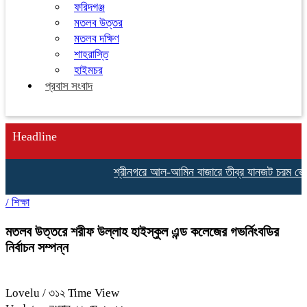
ফরিদগঞ্জ
মতলব উত্তর
মতলব দক্ষিণ
শাহরাস্তি
হাইমচর
প্রবাস সংবাদ
Headline
শ্রীনগরে আল-আমিন বাজারে তীব্র যানজট চরম ভোগান
/
শিক্ষা
মতলব উত্তরে শরীফ উল্লাহ হাইস্কুল এন্ড কলেজের গভর্নিংবডির
নির্বাচন সম্পন্ন
Lovelu
/ ৩১২ Time View