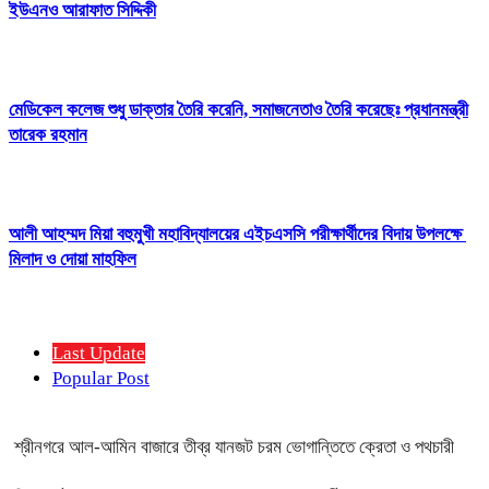
ইউএনও আরাফাত সিদ্দিকী
মেডিকেল কলেজ শুধু ডাক্তার তৈরি করেনি, সমাজনেতাও তৈরি করেছেঃ প্রধানমন্ত্রী
তারেক রহমান
আলী আহম্মদ মিয়া বহুমুখী মহাবিদ্যালয়ের এইচএসসি পরীক্ষার্থীদের বিদায় উপলক্ষে
মিলাদ ও দোয়া মাহফিল
Last Update
Popular Post
শ্রীনগরে আল-আমিন বাজারে তীব্র যানজট চরম ভোগান্তিতে ক্রেতা ও পথচারী