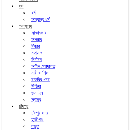
ধর্ম
ধর্ম
অন্যান্য ধর্ম
অন্যান্য
সাক্ষাৎকার
অপরাধ
ফিচার
মতামত
নির্বাচন
আইন /আদালত
নারী ও শিশু
চাকরির খবর
মিডিয়া
জন্ম দিন
স্বাস্থ্য
চাঁদপুর
চাঁদপুর সদর
হাজীগঞ্জ
কচুয়া