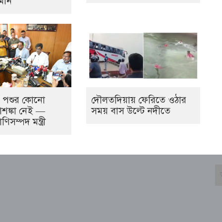
মান
 পশুর কোনো
দৌলতদিয়ায় ফেরিতে ওঠার
শঙ্কা নেই —
সময় বাস উল্টে নদীতে
াণিসম্পদ মন্ত্রী