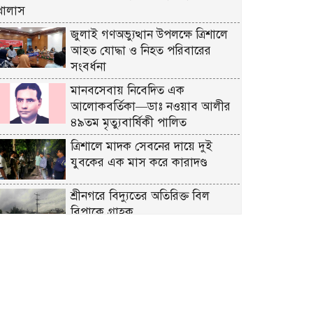
খালাস
জুলাই গণঅভ্যুত্থান উপলক্ষে ত্রিশালে
আহত যোদ্ধা ও নিহত পরিবারের
সংবর্ধনা
মানবসেবায় নিবেদিত এক
আলোকবর্তিকা—ডাঃ নওয়াব আলীর
৪৯তম মৃত্যুবার্ষিকী পালিত
ত্রিশালে মাদক সেবনের দায়ে দুই
যুবকের এক মাস করে কারাদণ্ড
শ্রীনগরে বিদ্যুতের অতিরিক্ত বিল
বিপাকে গ্রাহক
কুমিল্লা ধর্মসাগর পাড় মঞ্চের প্রাণবন্ত
চা-চক্র ও বর্ষার খিচুড়ি আড্ডা
এডভোকেট মিজানুর রহমান অন্তরের
ওপর হামলার প্রতিবাদে কুমিল্লা বারে