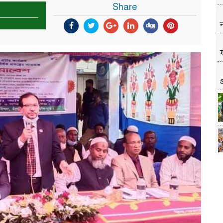
Share
প