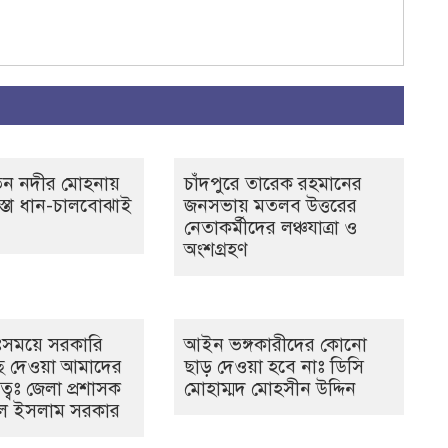
তিন নদীর মোহনায়
চাঁদপুরে তারেক রহমানের
স্তা ধান-চালবোঝাই
জনসভায় মতলব উত্তরের
নেতাকর্মীদের লঞ্চযাত্রা ও
অংশগ্রহণ
ুঃসময়ে সরকারি
আইন ভঙ্গকারীদের কোনো
ছে দেওয়া আমাদের
ছাড় দেওয়া হবে নাঃ ডিসি
িত্বঃ জেলা প্রশাসক
মোহাম্মদ মোহসীন উদ্দিন
ুল ইসলাম সরকার