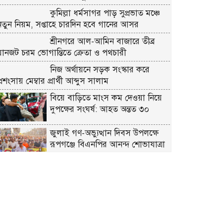
কুমিল্লা ধর্মসাগর পাড় সুপ্রভাত মঞ্চে
নতুন নিয়ম, সপ্তাহে চারদিন হবে গানের আসর
শ্রীনগরে আল-আমিন বাজারে তীব্র
যানজট চরম ভোগান্তিতে ক্রেতা ও পথচারী
নিজ অর্থায়নে সড়ক সংস্কার করে
্রশংসায় মেম্বার প্রার্থী আব্দুস সালাম
বিয়ে বাড়িতে মাংস কম দেওয়া নিয়ে
দুপক্ষের সংঘর্ষ: আহত অন্তত ৩০ ​
জুলাই গণ-অভ্যুত্থান দিবস উপলক্ষে
রূপগঞ্জে বিএনপির আনন্দ শোভাযাত্রা
প্রকৃতির কোলে সংস্কৃতির মিলনমেলায়
প্রতিদিনই ইতিহাস লিখছে কুমিল্লার
সুপ্রভাত মঞ্চ
ত্রিশালে পরিচ্ছন্নতা সচেতনতায় ‘ক্লিন
ত্রিশাল-ক্লিন ময়মনসিংহ’ ক্যাম্পেইন