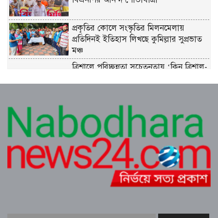
প্রকৃতির কোলে সংস্কৃতির মিলনমেলায়
প্রতিদিনই ইতিহাস লিখছে কুমিল্লার সুপ্রভাত
মঞ্চ
ত্রিশালে পরিচ্ছন্নতা সচেতনতায় ‘ক্লিন ত্রিশাল-
ক্লিন ময়মনসিংহ’ ক্যাম্পেইন
কুমিল্লায় সোহান হত্যা মামলায় বৃদ্ধ মিজানুর
রহমানের যাবজ্জীবন কারাদণ্ড।। ছেলে
মেহেদী হাসান খালাস
জুলাই গণঅভ্যুত্থান উপলক্ষে ত্রিশালে আহত
যোদ্ধা ও নিহত পরিবারের সংবর্ধনা
মানবসেবায় নিবেদিত এক আলোকবর্তিকা—
ডাঃ নওয়াব আলীর ৪৯তম মৃত্যুবার্ষিকী
পালিত
ত্রিশালে মাদক সেবনের দায়ে দুই যুবকের