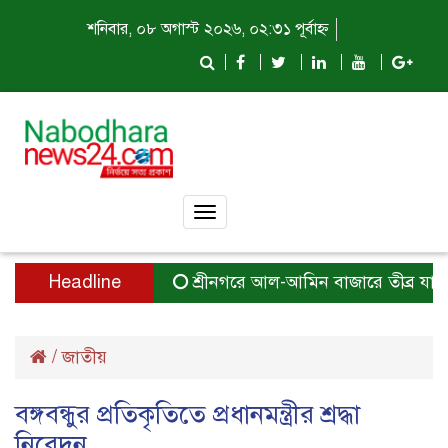
শনিবার, ০৮ অগাস্ট ২০২৬, ০২:৩১ পূর্বাহ্ন
Toggle
navigation
Headline
শ্রীনগরে আল-আমিন বাজারে তীব্র যানজট
/
জাতীয়
বঙ্গবন্ধুর প্রতিকৃতিতে প্রধানমন্ত্রীর শ্রদ্ধা
নিবেদন