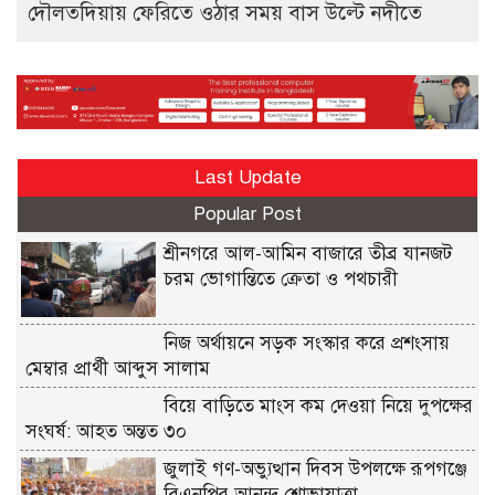
দৌলতদিয়ায় ফেরিতে ওঠার সময় বাস উল্টে নদীতে
Last Update
Popular Post
শ্রীনগরে আল-আমিন বাজারে তীব্র যানজট
চরম ভোগান্তিতে ক্রেতা ও পথচারী
নিজ অর্থায়নে সড়ক সংস্কার করে প্রশংসায়
মেম্বার প্রার্থী আব্দুস সালাম
বিয়ে বাড়িতে মাংস কম দেওয়া নিয়ে দুপক্ষের
সংঘর্ষ: আহত অন্তত ৩০ ​
জুলাই গণ-অভ্যুত্থান দিবস উপলক্ষে রূপগঞ্জে
বিএনপির আনন্দ শোভাযাত্রা