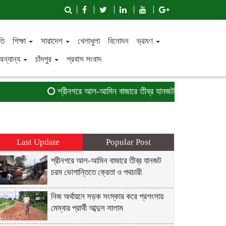
তি
শিক্ষা
সারাদেশ
খেলাধুলা
বিনোদন
ভ্রমণ
অন্যান্য
চাঁদপুর
প্রবাস সংবাদ
শ্রীনগরে আল-আমিন বাজারে তীব্র যানজট চরম ভোগান্তিতে ক্র
Last Update
Popular Post
শ্রীনগরে আল-আমিন বাজারে তীব্র যানজট
চরম ভোগান্তিতে ক্রেতা ও পথচারী
নিজ অর্থায়নে সড়ক সংস্কার করে প্রশংসায়
মেম্বার প্রার্থী আব্দুস সালাম