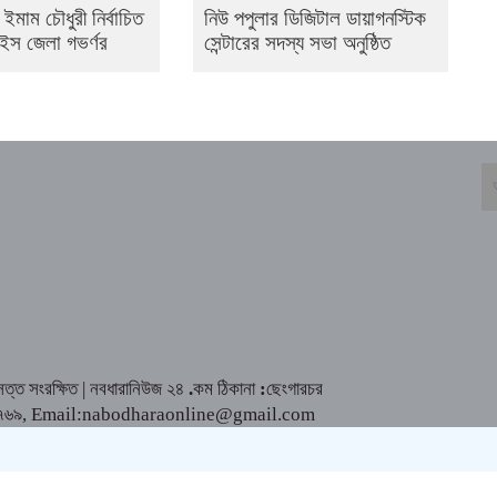
ইমাম চৌধুরী নির্বাচিত
নিউ পপুলার ডিজিটাল ডায়াগনস্টিক
ইস জেলা গভর্ণর
সেন্টারের সদস্য সভা অনুষ্ঠিত
্ত সংরক্ষিত | নবধারানিউজ ২৪
.
কম ঠিকানা
:
ছেংগারচর
৮১৮৪২৮৭৬৯, Email:nabodharaonline@gmail.com