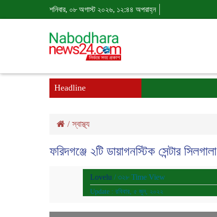
শনিবার, ০৮ অগাস্ট ২০২৬, ১২:৪৪ অপরাহ্ন
Headline
/
স্বাস্থ্য
ফরিদগঞ্জে ২টি ডায়াগনস্টিক সেন্টার সিলগালা
Lovelu
/ ৩২৮ Time View
Update : রবিবার, ৫ জুন, ২০২২