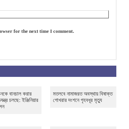
rowser for the next time I comment.
াচনকে বানচাল করার
মতলবে নামাজরত অবস্থায় বিষাক্ত
যন্ত্র চলছে: ইঞ্জিনিয়ার
গোখরার দংশনে গৃহবধূর মৃত্যু
েন