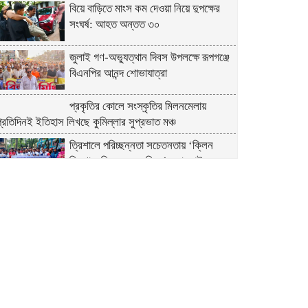
বিয়ে বাড়িতে মাংস কম দেওয়া নিয়ে দুপক্ষের
সংঘর্ষ: আহত অন্তত ৩০ ​
জুলাই গণ-অভ্যুত্থান দিবস উপলক্ষে রূপগঞ্জে
বিএনপির আনন্দ শোভাযাত্রা
প্রকৃতির কোলে সংস্কৃতির মিলনমেলায়
্রতিদিনই ইতিহাস লিখছে কুমিল্লার সুপ্রভাত মঞ্চ
ত্রিশালে পরিচ্ছন্নতা সচেতনতায় ‘ক্লিন
ত্রিশাল-ক্লিন ময়মনসিংহ’ ক্যাম্পেইন
কুমিল্লায় সোহান হত্যা মামলায় বৃদ্ধ মিজানুর
রহমানের যাবজ্জীবন কারাদণ্ড।। ছেলে
মেহেদী হাসান খালাস
জুলাই গণঅভ্যুত্থান উপলক্ষে ত্রিশালে আহত
যোদ্ধা ও নিহত পরিবারের সংবর্ধনা
মানবসেবায় নিবেদিত এক আলোকবর্তিকা—ডাঃ