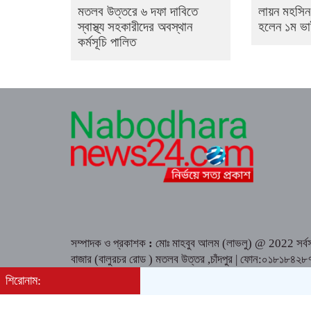
মতলব উত্তরে ৬ দফা দাবিতে
লায়ন মহসিন 
স্বাস্থ্য সহকারীদের অবস্থান
হলেন ১ম ভা
কর্মসূচি পালিত
সম্পাদক ও প্রকাশক
:
মোঃ মাহবুব আলম (লাভলু) @ 2022 সর্বসত
বাজার (বালুরচর রোড ) মতলব উত্তর ,চাঁদপুর | ফোন:০১
শিরোনাম:
Design & Development By
Dewan ICT