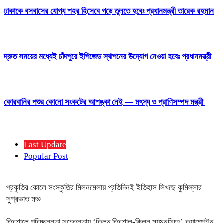
ঢাকাকে বসবাসের যোগ্য শহর হিসেবে গড়ে তুলতে হবেঃ প্রধানমন্ত্রী তারেক রহমান
দ্রুত সময়ের মধ্যেই চাঁদপুরে ইপিজেড স্থাপনের উদ্যোগ নেওয়া হবেঃ প্রধানমন্ত্রী
কোরবানির পশুর কোনো সংকটের আশঙ্কা নেই — মৎস্য ও প্রাণিসম্পদ মন্ত্রী
Last Update
Popular Post
প্রকৃতির কোলে সংস্কৃতির মিলনমেলায় প্রতিদিনই ইতিহাস লিখছে কুমিল্লার
সুপ্রভাত মঞ্চ
ত্রিশালে পরিচ্ছন্নতা সচেতনতায় ‘ক্লিন ত্রিশাল-ক্লিন ময়মনসিংহ’ ক্যাম্পেইন