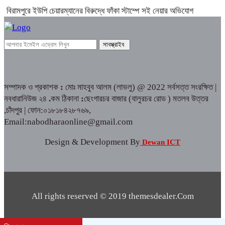
বিরামপুরে ইউপি চেয়ারম্যানের বিরুদ্ধে ফাঁকা স্টাম্পে সই নেয়ার অভিযোগ
সম্পাদক ও প্রকাশক
:
মোঃ মাহবুব আলম (লাভলু) @ 2022 সর্বসত্ত সংরক্ষিত |
নবধারানিউজ ২৪
.
কম ঠিকানা
:
ছেংগারচর বাজার (বালুরচর রোড ) মতলব উত্তর
,চাঁদপুর | ফোন:০১৮১৮৪২৮৭৬৯,
Email:nabodharaonline@gmail.com
Design & Development By
Dewan ICT
All rights reserved © 2019 themesdealer.Com
Dewan ICT
Developed by: