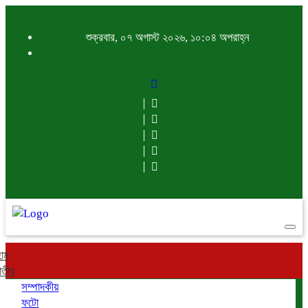
শুক্রবার, ০৭ অগাস্ট ২০২৬, ১০:০৪ অপরাহ্ন
Togg
navi
োম
াতীয়
সম্পাদকীয়
ফটো