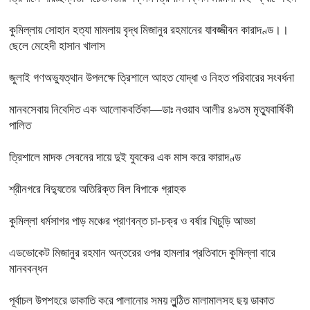
কুমিল্লায় সোহান হত্যা মামলায় বৃদ্ধ মিজানুর রহমানের যাবজ্জীবন কারাদণ্ড।।
ছেলে মেহেদী হাসান খালাস
জুলাই গণঅভ্যুত্থান উপলক্ষে ত্রিশালে আহত যোদ্ধা ও নিহত পরিবারের সংবর্ধনা
মানবসেবায় নিবেদিত এক আলোকবর্তিকা—ডাঃ নওয়াব আলীর ৪৯তম মৃত্যুবার্ষিকী
পালিত
ত্রিশালে মাদক সেবনের দায়ে দুই যুবকের এক মাস করে কারাদণ্ড
শ্রীনগরে বিদ্যুতের অতিরিক্ত বিল বিপাকে গ্রাহক
কুমিল্লা ধর্মসাগর পাড় মঞ্চের প্রাণবন্ত চা-চক্র ও বর্ষার খিচুড়ি আড্ডা
এডভোকেট মিজানুর রহমান অন্তরের ওপর হামলার প্রতিবাদে কুমিল্লা বারে
মানববন্ধন
পূর্বাচল উপশহরে ডাকাতি করে পালানোর সময় লুন্ঠিত মালামালসহ ছয় ডাকাত