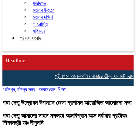
ফরিদগঞ্জ
মতলব উত্তর
মতলব দক্ষিণ
শাহরাস্তি
হাইমচর
প্রবাস সংবাদ
Headline
শ্রীনগরে আল-আমিন বাজারে তীব্র যানজট চরম ভোগান্তি
/
চাঁদপুর
,
চাঁদপুর সদর
,
জেলাসংবাদ
,
শিক্ষা
পদ্মা সেতু উদ্বোধন উপলক্ষে জেলা প্রশাসন আয়োজিত আলোচনা সভা
পদ্মা সেতু আমাদের সাহস সক্ষমতা আত্মবিশ্বাস আত্ম মর্যাদার প্রতীকঃ
শিক্ষামন্ত্রী ডাঃ দীপুমনি