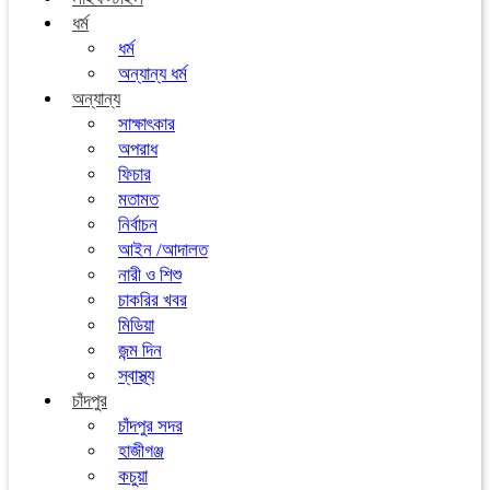
ধর্ম
ধর্ম
অন্যান্য ধর্ম
অন্যান্য
সাক্ষাৎকার
অপরাধ
ফিচার
মতামত
নির্বাচন
আইন /আদালত
নারী ও শিশু
চাকরির খবর
মিডিয়া
জন্ম দিন
স্বাস্থ্য
চাঁদপুর
চাঁদপুর সদর
হাজীগঞ্জ
কচুয়া