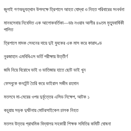
জুলাই গণঅভ্যুত্থান উপলক্ষে ত্রিশালে আহত যোদ্ধা ও নিহত পরিবারের সংবর্ধনা
মানবসেবায় নিবেদিত এক আলোকবর্তিকা—ডাঃ নওয়াব আলীর ৪৯তম মৃত্যুবার্ষিকী
পালিত
ত্রিশালে মাদক সেবনের দায়ে দুই যুবকের এক মাস করে কারাদণ্ড
নুরজাহান এমবিবিএস ভর্তি পরীক্ষায় উত্তীর্ণ
জমি নিয়ে বিরোধে ভাই ও ভাতিজার হাতে ছোট ভাই খুন
ফেসবুকে কনটেন্ট তৈরি করে ভাইরাল সজীব রহমান
মতলবে মা-মেয়ের ওপর দুর্বৃত্তের এসিড নিক্ষেপ, আটক ১
কচুয়ায় সড়ক দুর্ঘটনায় মোটরসাইকেল চালক নিহত
মতলব উত্তর প্রাথমিক বিদ্যালয় সহকারী শিক্ষক সমিতির কমিটি ঘোষনা