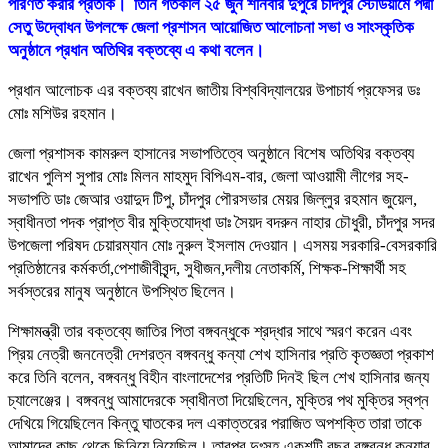
পরিণত করার প্রতীক।
তিনি গতকাল ২৫ জুন শনিবার দুপুরে চাঁদপুর স্টেডিয়ামে পদ্মা
সেতু উদ্বোধন উপলক্ষে জেলা প্রশাসন আয়োজিত আলোচনা সভা ও সাংস্কৃতিক
অনুষ্ঠানে প্রধান অতিথির বক্তব্যে এ কথা বলেন।
প্রধান আলোচক এর বক্তব্য রাখেন জাতীয় বিশ্ববিদ্যালয়ের উপাচার্য প্রফেসর ডঃ
মোঃ মশিউর রহমান।
জেলা প্রশাসক কামরুল হাসানের সভাপতিত্বে অনুষ্ঠানে বিশেষ অতিথির বক্তব্য
রাখেন পুলিশ সুপার মোঃ মিলন মাহমুদ বিপিএম-বার, জেলা আওয়ামী লীগের সহ-
সভাপতি ডাঃ জেআর ওয়াদুদ টিপু, চাঁদপুর পৌরসভার মেয়র জিল্লুর রহমান জুয়েল,
স্বাধীনতা পদক প্রাপ্ত বীর মুক্তিযোদ্ধা ডাঃ সৈয়দ বদরুন নাহার চৌধুরী, চাঁদপুর সদর
উপজেলা পরিষদ চেয়ারম্যান মোঃ নুরুল ইসলাম দেওয়ান। এসময় সরকারি-বেসরকারি
প্রতিষ্ঠানের কর্মকর্তা,পেশাজীবীবৃন্দ, সুধীজন,দলীয় নেতাকর্মি, শিক্ষক-শিক্ষার্থী সহ
সর্বস্তরের মানুষ অনুষ্ঠানে উপস্থিত ছিলেন।
শিক্ষামন্ত্রী তার বক্তব্যে জাতির পিতা বঙ্গবন্ধুকে শ্রদ্ধার সাথে স্মরণ করেন এবং
প্রিয় নেত্রী জননেত্রী দেশরত্ন বঙ্গবন্ধু কন্যা শেখ হাসিনার প্রতি কৃতজ্ঞতা প্রকাশ
করে তিনি বলেন, বঙ্গবন্ধু বিহীন বাংলাদেশের প্রতিটি দিনই ছিল শেখ হাসিনার জন্য
চ্যালেঞ্জের। বঙ্গবন্ধু আমাদেরকে স্বাধীনতা দিয়েছিলেন, মুক্তির পথ মুক্তির স্বপ্ন
দেখিয়ে গিয়েছিলেন কিন্তু ঘাতকের দল একাত্তরের পরাজিত অপশক্তি তারা তাকে
আমাদের কাছ থেকে ছিনিয়ে নিয়েছিল। তারপর দুঃসহ একুশটি বছর বঙ্গবন্ধু কন্যার