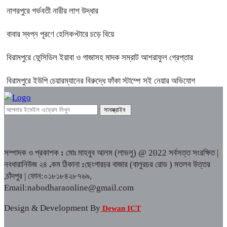
নাগরপুরে গর্ভবতী নারীর লাশ উদ্ধার
বাবার স্বপ্ন পূরণে হেলিকপ্টারে চড়ে বিয়ে
বিরামপুরে ফেন্সিডিল ইয়াবা ও গাজাসহ মাদক সম্রাট আশরাফুল গ্রেপ্তার
বিরামপুরে ইউপি চেয়ারম্যানের বিরুদ্ধে ফাঁকা স্টাম্পে সই নেয়ার অভিযোগ
সম্পাদক ও প্রকাশক
:
মোঃ মাহবুব আলম (লাভলু) @ 2022 সর্বসত্ত সংরক্ষিত |
নবধারানিউজ ২৪
.
কম ঠিকানা
:
ছেংগারচর বাজার (বালুরচর রোড ) মতলব উত্তর
,চাঁদপুর | ফোন:০১৮১৮৪২৮৭৬৯,
Email:nabodharaonline@gmail.com
Design & Development By
Dewan ICT