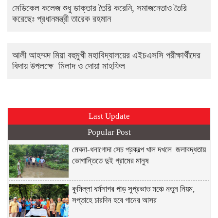
মেডিকেল কলেজ শুধু ডাক্তার তৈরি করেনি, সমাজনেতাও তৈরি
করেছেঃ প্রধানমন্ত্রী তারেক রহমান
আলী আহম্মদ মিয়া বহুমুখী মহাবিদ্যালয়ের এইচএসসি পরীক্ষার্থীদের
বিদায় উপলক্ষে মিলাদ ও দোয়া মাহফিল
Last Update
Popular Post
মেঘনা-ধনাগোদা সেচ প্রকল্পে খাল দখলে জলাবদ্ধতায়
ভোগান্তিতে দুই গ্রামের মানুষ
কুমিল্লা ধর্মসাগর পাড় সুপ্রভাত মঞ্চে নতুন নিয়ম,
সপ্তাহে চারদিন হবে গানের আসর