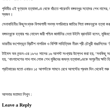
পৃথিবীর এই ঘৃণ্যতম হত্যাকাণ্ড থেকে বাঁচতে পারেননি বঙ্গবন্ধুর সহোদর শেখ নাসের
স্বজন।
সেনাবাহিনীর কিছুসংখ্যক বিপথগামী সদস্য সপরিবারে জাতির পিতা বঙ্গবন্ধুকে হত্যা 
বঙ্গবন্ধুকে হত্যার পর নোবেল জয়ী পশ্চিম জার্মানির নেতা উইলি ব্রানডিট বলেন, মু
ভারতীয় বংশোদ্ভূত ব্রিটিশ নাগরিক ও বিশিষ্ট সাহিত্যিক নীরদ শ্রী চৌধুরী বাঙালিদের 
টাইমস অব লন্ডন-এর ১৯৭৫ সালের ১৬ আগস্ট সংখ্যায় উল্লেখ করা হয়, ‘সবকিছু সত্ত
হয়, ‘বাংলাদেশের লাখ লাখ লোক শেখ মুজিবের জঘন্য হত্যাকাণ্ডকে অপূরণীয় ক্ষতি 
প্রতিবারের মতো এবারও ১৫ আগস্টকে সামনে রেখে আগস্টের প্রথম দিন থেকেই শুরু 
আপনার মতামত লিখুন :
Leave a Reply