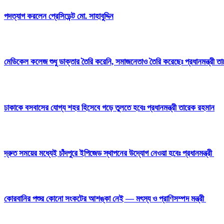
পদত্যাগ করলেন প্রেসিডেন্ট মো. সাহাবুদ্দিন
মেডিকেল কলেজ শুধু ডাক্তার তৈরি করেনি, সমাজনেতাও তৈরি করেছেঃ প্রধানমন্ত্রী ত
ঢাকাকে বসবাসের যোগ্য শহর হিসেবে গড়ে তুলতে হবেঃ প্রধানমন্ত্রী তারেক রহমান
দ্রুত সময়ের মধ্যেই চাঁদপুরে ইপিজেড স্থাপনের উদ্যোগ নেওয়া হবেঃ প্রধানমন্ত্রী
কোরবানির পশুর কোনো সংকটের আশঙ্কা নেই — মৎস্য ও প্রাণিসম্পদ মন্ত্রী