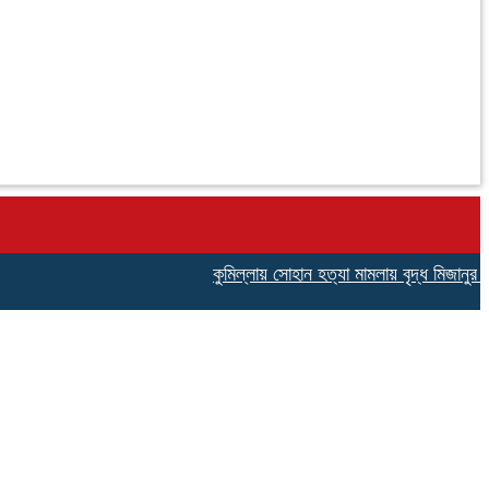
কুমিল্লায় সোহান হত্যা মামলায় বৃদ্ধ মিজানুর রহমান