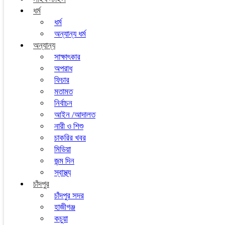
ধর্ম
ধর্ম
অন্যান্য ধর্ম
অন্যান্য
সাক্ষাৎকার
অপরাধ
ফিচার
মতামত
নির্বাচন
আইন /আদালত
নারী ও শিশু
চাকরির খবর
মিডিয়া
জন্ম দিন
স্বাস্থ্য
চাঁদপুর
চাঁদপুর সদর
হাজীগঞ্জ
কচুয়া