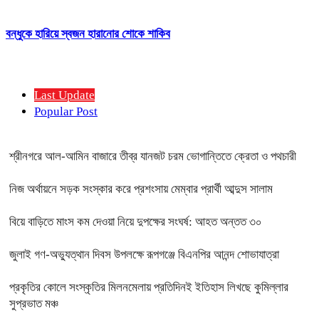
বন্ধুকে হারিয়ে স্বজন হারানোর শোকে শাকিব
Last Update
Popular Post
শ্রীনগরে আল-আমিন বাজারে তীব্র যানজট চরম ভোগান্তিতে ক্রেতা ও পথচারী
নিজ অর্থায়নে সড়ক সংস্কার করে প্রশংসায় মেম্বার প্রার্থী আব্দুস সালাম
বিয়ে বাড়িতে মাংস কম দেওয়া নিয়ে দুপক্ষের সংঘর্ষ: আহত অন্তত ৩০ ​
জুলাই গণ-অভ্যুত্থান দিবস উপলক্ষে রূপগঞ্জে বিএনপির আনন্দ শোভাযাত্রা
প্রকৃতির কোলে সংস্কৃতির মিলনমেলায় প্রতিদিনই ইতিহাস লিখছে কুমিল্লার
সুপ্রভাত মঞ্চ