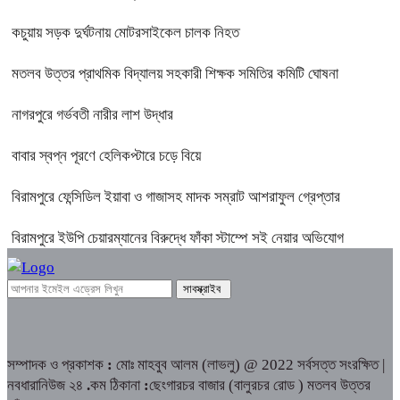
কচুয়ায় সড়ক দুর্ঘটনায় মোটরসাইকেল চালক নিহত
মতলব উত্তর প্রাথমিক বিদ্যালয় সহকারী শিক্ষক সমিতির কমিটি ঘোষনা
নাগরপুরে গর্ভবতী নারীর লাশ উদ্ধার
বাবার স্বপ্ন পূরণে হেলিকপ্টারে চড়ে বিয়ে
বিরামপুরে ফেন্সিডিল ইয়াবা ও গাজাসহ মাদক সম্রাট আশরাফুল গ্রেপ্তার
বিরামপুরে ইউপি চেয়ারম্যানের বিরুদ্ধে ফাঁকা স্টাম্পে সই নেয়ার অভিযোগ
সম্পাদক ও প্রকাশক
:
মোঃ মাহবুব আলম (লাভলু) @ 2022 সর্বসত্ত সংরক্ষিত |
নবধারানিউজ ২৪
.
কম ঠিকানা
:
ছেংগারচর বাজার (বালুরচর রোড ) মতলব উত্তর