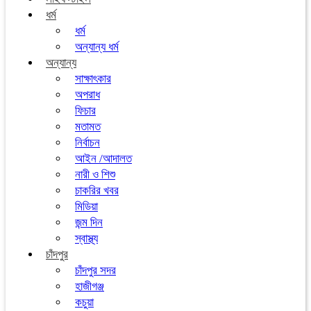
ধর্ম
ধর্ম
অন্যান্য ধর্ম
অন্যান্য
সাক্ষাৎকার
অপরাধ
ফিচার
মতামত
নির্বাচন
আইন /আদালত
নারী ও শিশু
চাকরির খবর
মিডিয়া
জন্ম দিন
স্বাস্থ্য
চাঁদপুর
চাঁদপুর সদর
হাজীগঞ্জ
কচুয়া