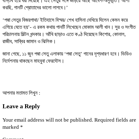
বাস্তব হয়ে ধরা দিয়েছে। এই সেতুর সঙ্গে জড়িয়ে আছে আবেগ-অনুভূতি। আশা
করছি, গানটি শ্রোতাদের ভালো লাগবে।’
‘পদ্মা সেতুর বিজয়গাথা/ ইতিহাসে বিস্ময়/ শেখ হাসিনা দেখিয়ে দিলেন কেমন করে
এগিয়ে যেতে হয়’- এ রকম কথায় গানটি লিখেছেন মোকাম আলী খান। সুর ও সংগীত
পরিচালনায় মিল্টন খন্দকার। আঁখি ছাড়াও এতে কণ্ঠ দিয়েছেন কিশোর, কোনাল,
রাজীব, সাব্বির জামান ও ঝিলিক।
জানা গেছে, ১১ জুন পদ্মা সেতু এলাকায় ‘পদ্মা সেতু’ গানের দৃশ্যধারণ হবে। ভিডিও
নির্দেশনায় থাকছেন মাহবুবা ফেরদৌস।
আপনার মতামত লিখুন :
Leave a Reply
Your email address will not be published.
Required fields are
marked
*