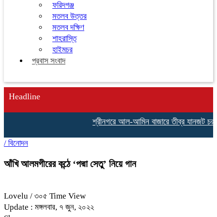
ফরিদগঞ্জ
মতলব উত্তর
মতলব দক্ষিণ
শাহরাস্তি
হাইমচর
প্রবাস সংবাদ
Headline
শ্রীনগরে আল-আমিন বাজারে তীব্র যানজট চরম ভ
/
বিনোদন
আঁখি আলমগীরের কন্ঠে ‘পদ্মা সেতু’ নিয়ে গান
Lovelu
/ ৩০৫ Time View
Update : মঙ্গলবার, ৭ জুন, ২০২২