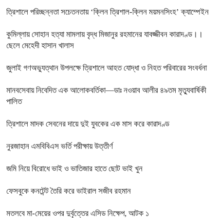
ত্রিশালে পরিচ্ছন্নতা সচেতনতায় ‘ক্লিন ত্রিশাল-ক্লিন ময়মনসিংহ’ ক্যাম্পেইন
কুমিল্লায় সোহান হত্যা মামলায় বৃদ্ধ মিজানুর রহমানের যাবজ্জীবন কারাদণ্ড।।
ছেলে মেহেদী হাসান খালাস
জুলাই গণঅভ্যুত্থান উপলক্ষে ত্রিশালে আহত যোদ্ধা ও নিহত পরিবারের সংবর্ধনা
মানবসেবায় নিবেদিত এক আলোকবর্তিকা—ডাঃ নওয়াব আলীর ৪৯তম মৃত্যুবার্ষিকী
পালিত
ত্রিশালে মাদক সেবনের দায়ে দুই যুবকের এক মাস করে কারাদণ্ড
নুরজাহান এমবিবিএস ভর্তি পরীক্ষায় উত্তীর্ণ
জমি নিয়ে বিরোধে ভাই ও ভাতিজার হাতে ছোট ভাই খুন
ফেসবুকে কনটেন্ট তৈরি করে ভাইরাল সজীব রহমান
মতলবে মা-মেয়ের ওপর দুর্বৃত্তের এসিড নিক্ষেপ, আটক ১