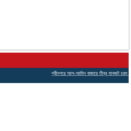
শ্রীনগরে আল-আমিন বাজারে তীব্র যানজট চরম ভোগান্