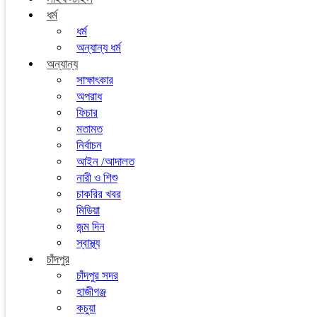
ধর্ম
ধর্ম
অন্যান্য ধর্ম
অন্যান্য
সাক্ষাৎকার
অপরাধ
ফিচার
মতামত
নির্বাচন
আইন /আদালত
নারী ও শিশু
চাকরির খবর
মিডিয়া
জন্ম দিন
স্বাস্থ্য
চাঁদপুর
চাঁদপুর সদর
হাজীগঞ্জ
কচুয়া