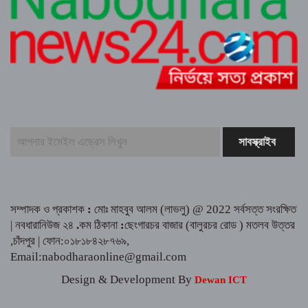
কুমিল্লায় সোহান হত্যা মামলায় বৃদ্ধ মিজানুর রহমানের
যাবজ্জীবন কারাদণ্ড।। ছেলে মেহেদী হাসান খালাস
জুলাই গণঅভ্যুত্থান উপলক্ষে ত্রিশালে আহত যোদ্ধা
ও নিহত পরিবারের সংবর্ধনা
সম্পাদক ও প্রকাশক
:
মোঃ মাহবুব আলম (লাভলু) @ 2022 সর্বসত্ত সংরক্ষিত
| নবধারানিউজ ২৪
.
কম ঠিকানা
:
ছেংগারচর বাজার (বালুরচর রোড ) মতলব উত্তর
,চাঁদপুর | ফোন:০১৮১৮৪২৮৭৬৯,
Email:nabodharaonline@gmail.com
Design & Development By
Dewan ICT