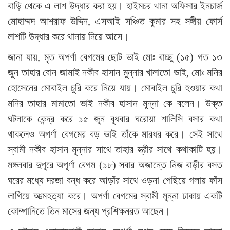
বাড়ি থেকে এ লাশ উদ্ধার করা হয়। হাইমচর থানা অফিসার ইনচার্জ
মোহাম্মদ আশরাফ উদ্দিন, এসআই সঞ্চিত কুমার সহ সঙ্গীয় ফোর্স
লাশটি উদ্ধার করে থানায় নিয়ে আসে।
জানা যায়, মৃত অপর্ণা বেগমের ছোট ভাই মোঃ বাচ্ছু (১৫) গত ১৩
জুন তাহার বোন জামাই নকীব হাসান মুন্নার খালাতো ভাই, মোঃ মনির
হোসেনের মোবাইল চুরি করে নিয়ে যায়। মোবাইল চুরি হওয়ার কথা
মনির তাহার মামাতো ভাই নকীব হাসান মুন্না কে বলেন। উক্ত
ঘটনাকে কেন্দ্র করে ১৫ জুন বুধবার ঘরোয়া শালিসি বসার কথা
থাকলেও অপর্ণা বেগমের বড় ভাই তাঁকে মারধর করে। সেই সাথে
স্বামী নকীব হাসান মুন্নার সাথে তাহার স্ত্রীর সাথে কথাকাটি হয়।
মঙ্গলবার দুপুরে অপূর্ণা বেগম (১৮) সবার অজান্তে নিজ বাড়ীর বসত
ঘরের মধ্যে দরজা বন্ধ করে আড়াঁর সাথে ওড়না পেছিয়ে গলায় ফাঁস
লাগিয়ে আত্মহত্যা করে। অপর্ণা বেগমের স্বামী মুন্না ঢাকায় একটি
কোম্পানিতে তিন মাসের জন্য প্রশিক্ষনরত আছেন।