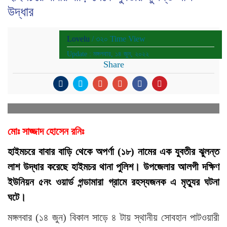
উদ্ধার
Lovelu
/ ৩২০ Time View
Update : মঙ্গলবার, ১৪ জুন, ২০২২
Share
মোঃ সাজ্জাদ হোসেন রনিঃ
হাইমচরে বাবার বাড়ি থেকে অপর্ণা (১৮) নামের এক যুবতীর ঝুলন্ত
লাশ উদ্ধার করেছে হাইমচর থানা পুলিশ। উপজেলার আলগী দক্ষিণ
ইউনিয়ন ৫নং ওয়ার্ড গন্ডামারা গ্রামে রহস্যজনক এ মৃত্যুর ঘটনা
ঘটে।
মঙ্গলবার (১৪ জুন) বিকাল সাড়ে ৪ টায় স্থানীয় সোবহান পাটওয়ারী