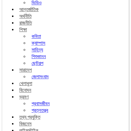
ভিডিও
আন্তর্জাতিক
অর্থনীতি
রাজনীতি
শিক্ষা
কবিতা
ক্যাম্পাস
সাহিত্য
শিশুকানন
ছোটগল্প
সারাদেশ
জেলাসংবাদ
খেলাধুলা
বিনোদন
ভ্রমণ
প্রবাসজীবন
প্রত্নতত্ত্ব
তথ্য প্রযুক্তি
বিজনেস
লাইফস্টাইল