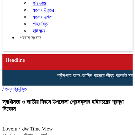
ফরিদগঞ্জ
মতলব উত্তর
মতলব দক্ষিণ
শাহরাস্তি
হাইমচর
প্রবাস সংবাদ
Headline
শ্রীনগরে আল-আমিন বাজারে তীব্র যানজট চরম ভো
/
তথ্য প্রযুক্তি
স্বাধীনতা ও জাতীয় দিবসে উপজেলা প্রেসক্লাব হাইমচরের শ্রদ্ধা
নিবেদন
Lovelu
/ ২৪৫ Time View