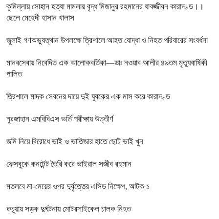
কুমিল্লায় সোহান হত্যা মামলায় বৃদ্ধ মিজানুর রহমানের যাবজ্জীবন কারাদণ্ড।।
ছেলে মেহেদী হাসান খালাস
জুলাই গণঅভ্যুত্থান উপলক্ষে ত্রিশালে আহত যোদ্ধা ও নিহত পরিবারের সংবর্ধনা
মানবসেবায় নিবেদিত এক আলোকবর্তিকা—ডাঃ নওয়াব আলীর ৪৯তম মৃত্যুবার্ষিকী
পালিত
ত্রিশালে মাদক সেবনের দায়ে দুই যুবকের এক মাস করে কারাদণ্ড
নুরজাহান এমবিবিএস ভর্তি পরীক্ষায় উত্তীর্ণ
জমি নিয়ে বিরোধে ভাই ও ভাতিজার হাতে ছোট ভাই খুন
ফেসবুকে কনটেন্ট তৈরি করে ভাইরাল সজীব রহমান
মতলবে মা-মেয়ের ওপর দুর্বৃত্তের এসিড নিক্ষেপ, আটক ১
কচুয়ায় সড়ক দুর্ঘটনায় মোটরসাইকেল চালক নিহত