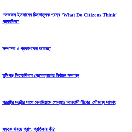
“নজরুল ইসলামের চিন্তামূলক গ্রন্থ ‘What Do Citizens Think’
প্রকাশিত”
সম্পাদক ও প্রকাশকের শুভেচ্ছা
মুন্সিগঞ্জ সিরাজদিখান প্রেসক্লাবের নির্বাচন সম্পন্ন
পররাষ্ট্র মন্ত্রীর সাথে বেলজিয়ামে পোল্যান্ড আওয়ামী লীগের সৌজন্য সাক্ষাৎ
সড়কে ঝরছে প্রাণ, প্রতিকার কী?