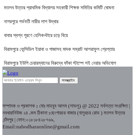
মতলব উত্তর প্রাথমিক বিদ্যালয় সহকারী শিক্ষক সমিতির কমিটি ঘোষনা
নাগরপুরে গর্ভবতী নারীর লাশ উদ্ধার
বাবার স্বপ্ন পূরণে হেলিকপ্টারে চড়ে বিয়ে
বিরামপুরে ফেন্সিডিল ইয়াবা ও গাজাসহ মাদক সম্রাট আশরাফুল গ্রেপ্তার
বিরামপুরে ইউপি চেয়ারম্যানের বিরুদ্ধে ফাঁকা স্টাম্পে সই নেয়ার অভিযোগ
সম্পাদক ও প্রকাশক
:
মোঃ মাহবুব আলম (লাভলু) @ 2022 সর্বসত্ত সংরক্ষিত |
নবধারানিউজ ২৪
.
কম ঠিকানা
:
ছেংগারচর বাজার (বালুরচর রোড ) মতলব উত্তর
,চাঁদপুর | ফোন:০১৮১৮৪২৮৭৬৯,
Email:nabodharaonline@gmail.com