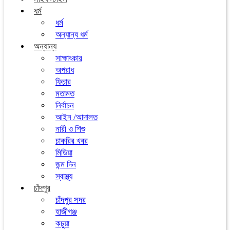
ধর্ম
ধর্ম
অন্যান্য ধর্ম
অন্যান্য
সাক্ষাৎকার
অপরাধ
ফিচার
মতামত
নির্বাচন
আইন /আদালত
নারী ও শিশু
চাকরির খবর
মিডিয়া
জন্ম দিন
স্বাস্থ্য
চাঁদপুর
চাঁদপুর সদর
হাজীগঞ্জ
কচুয়া