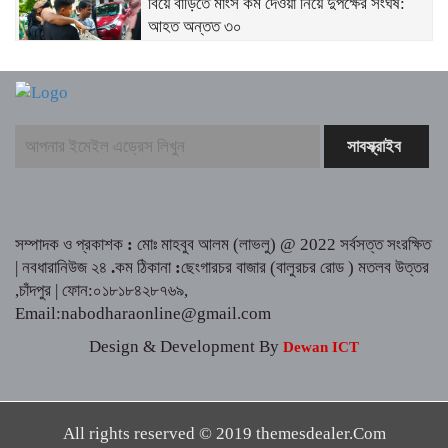
বিয়ে বাড়িতে মাংস কম দেওয়া নিয়ে দুপক্ষের সংঘর্ষ:
আহত অন্তত ৩০ ​
জুলাই গণ-অভ্যুত্থান দিবস উপলক্ষে রূপগঞ্জে
বিএনপির আনন্দ শোভাযাত্রা
প্রকৃতির কোলে সংস্কৃতির মিলনমেলায় প্রতিদিনই
ইতিহাস লিখছে কুমিল্লার সুপ্রভাত মঞ্চ
ত্রিশালে পরিচ্ছন্নতা সচেতনতায় ‘ক্লিন ত্রিশাল-
সম্পাদক ও প্রকাশক
:
মোঃ মাহবুব আলম (লাভলু) @ 2022 সর্বসত্ত সংরক্ষিত
ক্লিন ময়মনসিংহ’ ক্যাম্পেইন
| নবধারানিউজ ২৪
.
কম ঠিকানা
:
ছেংগারচর বাজার (বালুরচর রোড ) মতলব উত্তর
,চাঁদপুর | ফোন:০১৮১৮৪২৮৭৬৯,
কুমিল্লায় সোহান হত্যা মামলায় বৃদ্ধ মিজানুর রহমানের
Email:nabodharaonline@gmail.com
যাবজ্জীবন কারাদণ্ড।। ছেলে মেহেদী হাসান খালাস
Design & Development By
Dewan ICT
জুলাই গণঅভ্যুত্থান উপলক্ষে ত্রিশালে আহত যোদ্ধা
ও নিহত পরিবারের সংবর্ধনা
All rights reserved © 2019 themesdealer.Com