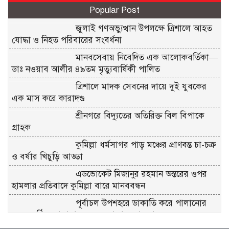
Popular Post
জুলাই গণঅভ্যুত্থান উপলক্ষে ত্রিশালে আহত
যোদ্ধা ও নিহত পরিবারের সংবর্ধনা
মানবসেবায় নিবেদিত এক আলোকবর্তিকা—
ডাঃ নওয়াব আলীর ৪৯তম মৃত্যুবার্ষিকী পালিত
ত্রিশালে মাদক সেবনের দায়ে দুই যুবকের
এক মাস করে কারাদণ্ড
শ্রীনগরে বিদ্যুতের অতিরিক্ত বিল বিপাকে
গ্রাহক
কুমিল্লা ধর্মসাগর পাড় মঞ্চের প্রাণবন্ত চা-চক্র
ও বর্ষার খিচুড়ি আড্ডা
এডভোকেট মিজানুর রহমান অন্তরের ওপর
হামলার প্রতিবাদে কুমিল্লা বারে মানববন্ধন
পূর্বাচল উপশহরে ডাকাতি করে পালানোর
সময় লুন্ঠিত মালামালসহ ছয় ডাকাত গ্রেফতার