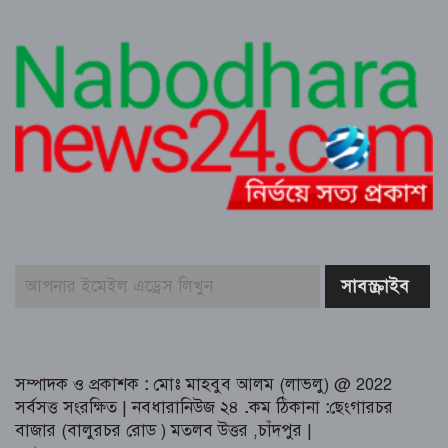
দোকানে রাখা খালি কলসির ভেতর বড়
গোখরা, আতঙ্ক পাগলা মার্কেটে
মতলবে খাল খননের ২০ লক্ষাধিক টাকা
সরকারি কোষাগারে ফেরত দিয়ে প্রশংসায়
ভাসছেন ইউএনও
মতলব উত্তরে শিক্ষক কর্মচারী ঐক্যজোটের
কমিটি গঠন
সম্পাদক ও প্রকাশক
:
মোঃ মাহবুব আলম (লাভলু) @ 2022
সর্বসত্ত সংরক্ষিত | নবধারানিউজ ২৪
.
কম ঠিকানা
:
ছেংগারচর
বাজার (বালুরচর রোড ) মতলব উত্তর ,চাঁদপুর |