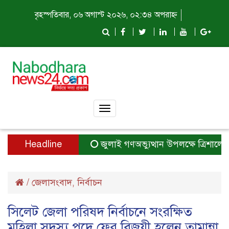
বৃহস্পতিবার, ০৬ অগাস্ট ২০২৬, ০২:৩৪ অপরাহ্ন
Toggle
navigation
Headline
জুলাই গণঅভ্যুত্থান উপলক্ষে ত্রিশালে আ
/
জেলাসংবাদ
নির্বাচন
,
সিলেট জেলা পরিষদ নির্বাচনে সংরক্ষিত
মহিলা সদস্য পদে ফের বিজয়ী হলেন তামান্না