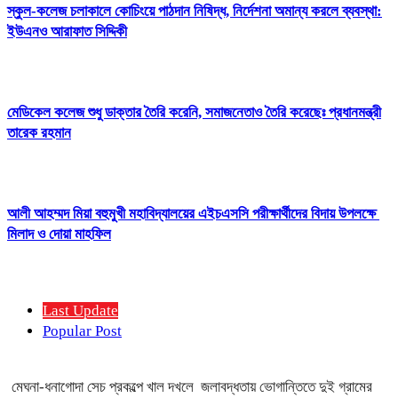
স্কুল-কলেজ চলাকালে কোচিংয়ে পাঠদান নিষিদ্ধ, নির্দেশনা অমান্য করলে ব্যবস্থা:
ইউএনও আরাফাত সিদ্দিকী
মেডিকেল কলেজ শুধু ডাক্তার তৈরি করেনি, সমাজনেতাও তৈরি করেছেঃ প্রধানমন্ত্রী
তারেক রহমান
আলী আহম্মদ মিয়া বহুমুখী মহাবিদ্যালয়ের এইচএসসি পরীক্ষার্থীদের বিদায় উপলক্ষে
মিলাদ ও দোয়া মাহফিল
Last Update
Popular Post
মেঘনা-ধনাগোদা সেচ প্রকল্পে খাল দখলে জলাবদ্ধতায় ভোগান্তিতে দুই গ্রামের