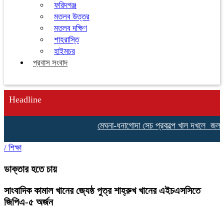
ফরিদগঞ্জ
মতলব উত্তর
মতলব দক্ষিণ
শাহরাস্তি
হাইমচর
প্রবাস সংবাদ
Headline
মেঘনা-ধনাগোদা সেচ প্রকল্পে খাল দখলে জলাবদ্ধ
/
শিক্ষা
ডাক্তার হতে চায়
সাংবাদিক কামাল খানের জ্যেষ্ঠ পুত্র শাহ্রুখ খানের এইচএসসিতে
জিপিএ-৫ অর্জন