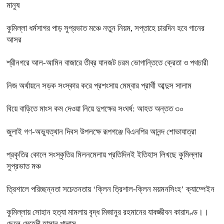
মানুষ
কুমিল্লা ধর্মসাগর পাড় সুপ্রভাত মঞ্চে নতুন নিয়ম, সপ্তাহে চারদিন হবে গানের
আসর
শ্রীনগরে আল-আমিন বাজারে তীব্র যানজট চরম ভোগান্তিতে ক্রেতা ও পথচারী
নিজ অর্থায়নে সড়ক সংস্কার করে প্রশংসায় মেম্বার প্রার্থী আব্দুস সালাম
বিয়ে বাড়িতে মাংস কম দেওয়া নিয়ে দুপক্ষের সংঘর্ষ: আহত অন্তত ৩০ ​
জুলাই গণ-অভ্যুত্থান দিবস উপলক্ষে রূপগঞ্জে বিএনপির আনন্দ শোভাযাত্রা
প্রকৃতির কোলে সংস্কৃতির মিলনমেলায় প্রতিদিনই ইতিহাস লিখছে কুমিল্লার
সুপ্রভাত মঞ্চ
ত্রিশালে পরিচ্ছন্নতা সচেতনতায় ‘ক্লিন ত্রিশাল-ক্লিন ময়মনসিংহ’ ক্যাম্পেইন
কুমিল্লায় সোহান হত্যা মামলায় বৃদ্ধ মিজানুর রহমানের যাবজ্জীবন কারাদণ্ড।।
ছেলে মেহেদী হাসান খালাস