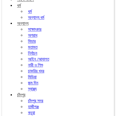
ধর্ম
ধর্ম
অন্যান্য ধর্ম
অন্যান্য
সাক্ষাৎকার
অপরাধ
ফিচার
মতামত
নির্বাচন
আইন /আদালত
নারী ও শিশু
চাকরির খবর
মিডিয়া
জন্ম দিন
স্বাস্থ্য
চাঁদপুর
চাঁদপুর সদর
হাজীগঞ্জ
কচুয়া