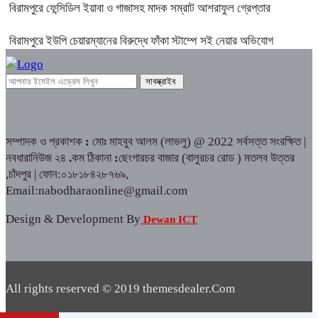
বিরামপুরে ফেন্সিডিল ইয়াবা ও গাজাসহ মাদক সম্রাট আশরাফুল গ্রেপ্তার
বিরামপুরে ইউপি চেয়ারম্যানের বিরুদ্ধে ফাঁকা স্টাম্পে সই নেয়ার অভিযোগ
সম্পাদক ও প্রকাশক
:
মোঃ মাহবুব আলম (লাভলু) @ 2022 সর্বসত্ত সংরক্ষিত |
নবধারানিউজ ২৪
.
কম ঠিকানা
:
ছেংগারচর বাজার (বালুরচর রোড ) মতলব উত্তর
,চাঁদপুর | ফোন:০১৮১৮৪২৮৭৬৯,
Email:nabodharaonline@gmail.com
Design & Development By
Dewan ICT
All rights reserved © 2019 themesdealer.Com
Dewan ICT
Developed by: