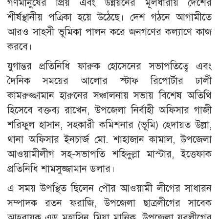
গণমানুষের প্রিয় এবং উন্নয়নের মূলধারায় দেশের
শীর্ষস্থানীয় পত্রিকা হয়ে উঠেছে। দেশ গঠনে আগামীতে
আরও সাহসী ভূমিকা পালন করে জনগণের কল্যাণে কাজ
করবে।
যুগান্তর প্রতিনিধি ফারুক হোসেনের সভাপতিত্বে এবং
দৈনিক সময়ের আলোর স্টাফ রিপোর্টার ঢালী
কামরুজ্জামান হারুনের সঞ্চালনায় সভায় বিশেষ অতিথি
হিসেবে বক্তব্য রাখেন, উপজেলা নির্বাহী অফিসার গাজী
শরিফুল হাসান, সহকারী কমিশনার (ভূমি) হেদায়ত উল্লা,
থানা অফিসার ইনচার্জ মো. শাহাজান কামাল, উপজেলা
আওয়ামীলীগ সহ-সভাপতি শহিদুল্লা মাস্টার, ইত্তেফাক
প্রতিনিধি শামসুজ্জামান ডলার।
এ সময় উপস্থিত ছিলেন পৌর আওয়ামী লীগের সাধারন
সম্পাদক রতন ফরাজি, উপজেলা ছাত্রলীগের সাবেক
আহবায়ক এড মহাসিন মিয়া মানিক, উপজেলা যুবলীগের