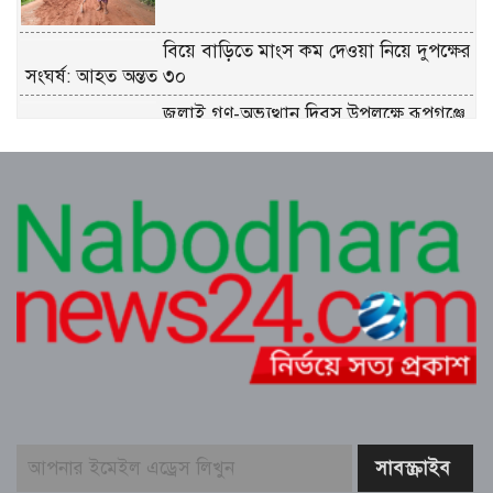
বিয়ে বাড়িতে মাংস কম দেওয়া নিয়ে দুপক্ষের
সংঘর্ষ: আহত অন্তত ৩০ ​
জুলাই গণ-অভ্যুত্থান দিবস উপলক্ষে রূপগঞ্জে
বিএনপির আনন্দ শোভাযাত্রা
প্রকৃতির কোলে সংস্কৃতির মিলনমেলায়
প্রতিদিনই ইতিহাস লিখছে কুমিল্লার সুপ্রভাত
মঞ্চ
ত্রিশালে পরিচ্ছন্নতা সচেতনতায় ‘ক্লিন ত্রিশাল-
ক্লিন ময়মনসিংহ’ ক্যাম্পেইন
কুমিল্লায় সোহান হত্যা মামলায় বৃদ্ধ মিজানুর
রহমানের যাবজ্জীবন কারাদণ্ড।। ছেলে
মেহেদী হাসান খালাস
জুলাই গণঅভ্যুত্থান উপলক্ষে ত্রিশালে আহত
যোদ্ধা ও নিহত পরিবারের সংবর্ধনা