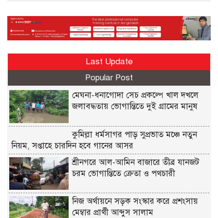
Last Update
Popular Post
মেঘনা-ধনাগোদা সেচ প্রকল্পে খাল দখলে
জলাবদ্ধতায় ভোগান্তিতে দুই গ্রামের মানুষ
কুমিল্লা ধর্মসাগর পাড় সুপ্রভাত মঞ্চে নতুন
নিয়ম, সপ্তাহে চারদিন হবে গানের আসর
শ্রীনগরে আল-আমিন বাজারে তীব্র যানজট
চরম ভোগান্তিতে ক্রেতা ও পথচারী
নিজ অর্থায়নে সড়ক সংস্কার করে প্রশংসায়
মেম্বার প্রার্থী আব্দুস সালাম