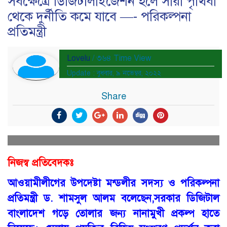
সর্বক্ষেত্রে ডিজিটালাইজেশন হলে সারা পৃথিবী
থেকে দুর্নীতি কমে যাবে —- পরিকল্পনা
প্রতিমন্ত্রী
Lovelu
/ ৩৬৪ Time View
Update : বুধবার, ৯ নভেম্বর, ২০২২
Share
নিজস্ব প্রতিবেদকঃ
আওয়ামীলীগের উপদেষ্টা মন্ডলীর সদস্য ও পরিকল্পনা
প্রতিমন্ত্রী ড. শামসুল আলম বলেছেন,সরকার ডিজিটাল
বাংলাদেশ গড়ে তোলার জন্য নানামুখী প্রকল্প হাতে