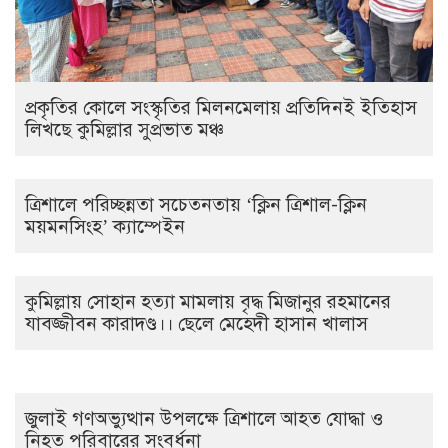
প্রকৃতির কোলে সংস্কৃতির মিলনমেলায় প্রতিদিনই ইতিহাস
লিখছে কুমিল্লার সুপ্রভাত মঞ্চ
ত্রিশালে পরিচ্ছন্নতা সচেতনতায় ‘ক্লিন ত্রিশাল-ক্লিন
ময়মনসিংহ’ ক্যাম্পেইন
কুমিল্লায় সোহান হত্যা মামলায় বৃদ্ধ মিজানুর রহমানের
যাবজ্জীবন কারাদণ্ড।। ছেলে মেহেদী হাসান খালাস
জুলাই গণঅভ্যুত্থান উপলক্ষে ত্রিশালে আহত যোদ্ধা ও
নিহত পরিবারের সংবর্ধনা