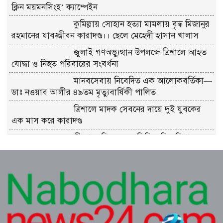
ক্লিন ময়মনসিংহ’ ক্যাম্পেইন
কুমিল্লায় সোহান হত্যা মামলায় বৃদ্ধ মিজানুর
রহমানের যাবজ্জীবন কারাদণ্ড।। ছেলে মেহেদী হাসান খালাস
জুলাই গণঅভ্যুত্থান উপলক্ষে ত্রিশালে আহত
যোদ্ধা ও নিহত পরিবারের সংবর্ধনা
মানবসেবায় নিবেদিত এক আলোকবর্তিকা—
ডাঃ নওয়াব আলীর ৪৯তম মৃত্যুবার্ষিকী পালিত
ত্রিশালে মাদক সেবনের দায়ে দুই যুবকের
এক মাস করে কারাদণ্ড
শ্রীনগরে বিদ্যুতের অতিরিক্ত বিল বিপাকে
গ্রাহক
কুমিল্লা ধর্মসাগর পাড় মঞ্চের প্রাণবন্ত চা-চক্র
ও বর্ষার খিচুড়ি আড্ডা
এডভোকেট মিজানুর রহমান অন্তরের ওপর
হামলার প্রতিবাদে কুমিল্লা বারে মানববন্ধন