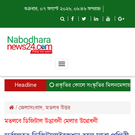
শুক্রবার, ০৭ অগাস্ট ২০২৬, ০৬:৪৬ অপরাহ্ন
Toggle
navigation
Headline
প্রকৃতির কোলে সংস্কৃতির মিলনমেলায় প্রতি
/
জেলাসংবাদ
মতলব উত্তর
,
মতলবে ডিজিটাল উদ্ভাবনী মেলার উদ্বোধনী