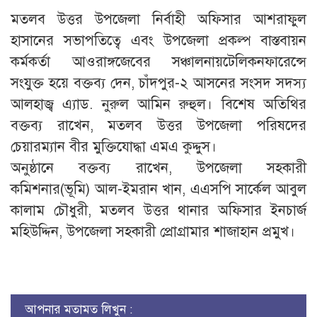
মতলব উত্তর উপজেলা নির্বাহী অফিসার আশরাফুল
হাসানের সভাপতিত্বে এবং উপজেলা প্রকল্প বাস্তবায়ন
কর্মকর্তা আওরাঙ্গজেবের সঞ্চালনায়টেলিকনফারেন্সে
সংযুক্ত হয়ে বক্তব্য দেন, চাঁদপুর-২ আসনের সংসদ সদস্য
আলহাজ্ব এ্যাড. নুরুল আমিন রুহুল। বিশেষ অতিথির
বক্তব্য রাখেন, মতলব উত্তর উপজেলা পরিষদের
চেয়ারম্যান বীর মুক্তিযোদ্ধা এমএ কুদ্দুস।
অনুষ্ঠানে বক্তব্য রাখেন, উপজেলা সহকারী
কমিশনার(ভূমি) আল-ইমরান খান, এএসপি সার্কেল আবুল
কালাম চৌধুরী, মতলব উত্তর থানার অফিসার ইনচার্জ
মহিউদ্দিন, উপজেলা সহকারী প্রোগ্রামার শাজাহান প্রমুখ।
আপনার মতামত লিখুন :