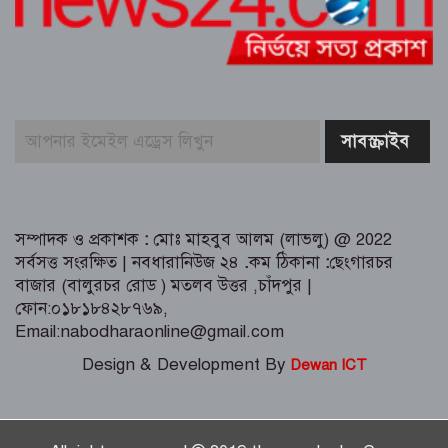
পূর্বাচল উপশহরে ডাকাতি করে পালানোর
সময় লুন্ঠিত মালামালসহ ছয় ডাকাত
গ্রেফতার
সম্পাদক ও প্রকাশক
:
মোঃ মাহবুব আলম (লাভলু) @ 2022
সর্বসত্ত সংরক্ষিত | নবধারানিউজ ২৪
.
কম ঠিকানা
:
ছেংগারচর
বাজার (বালুরচর রোড ) মতলব উত্তর ,চাঁদপুর |
ফোন:০১৮১৮৪২৮৭৬৯,
Email:nabodharaonline@gmail.com
Design & Development By
Dewan ICT