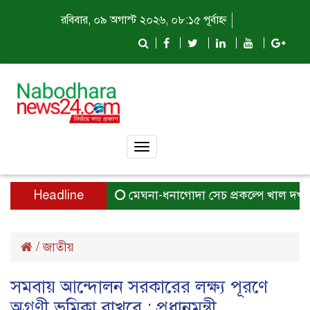
রবিবার, ০৯ অগাস্ট ২০২৬, ০৮:১৫ পূর্বাহ্ন
Toggle
navigation
Headline
মেঘনা-ধনাগোদা সেচ প্রকল্পে খাল দখলে জলা
/
জাতীয়
সমবায় আন্দোলন সরকারের লক্ষ্য পূরণে
অগ্রণী ভূমিকা রাখবে : প্রধানমন্ত্রী