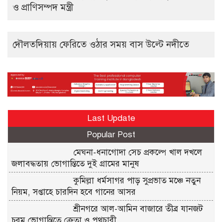
ও প্রাণিসম্পদ মন্ত্রী
দৌলতদিয়ায় ফেরিতে ওঠার সময় বাস উল্টে নদীতে
Last Update
Popular Post
মেঘনা-ধনাগোদা সেচ প্রকল্পে খাল দখলে
জলাবদ্ধতায় ভোগান্তিতে দুই গ্রামের মানুষ
কুমিল্লা ধর্মসাগর পাড় সুপ্রভাত মঞ্চে নতুন
নিয়ম, সপ্তাহে চারদিন হবে গানের আসর
শ্রীনগরে আল-আমিন বাজারে তীব্র যানজট
চরম ভোগান্তিতে ক্রেতা ও পথচারী