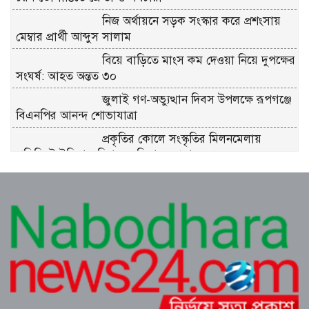
নিজ অর্থায়নে সড়ক সংস্কার করে প্রশংসায়
মেম্বার প্রার্থী আব্দুস সালাম
বিয়ে বাড়িতে মাংস কম দেওয়া নিয়ে দুপক্ষের
সংঘর্ষ: আহত অন্তত ৩০ ​
জুলাই গণ-অভ্যুত্থান দিবস উপলক্ষে রূপগঞ্জে
বিএনপির আনন্দ শোভাযাত্রা
প্রকৃতির কোলে সংস্কৃতির মিলনমেলায়
প্রতিদিনই ইতিহাস লিখছে কুমিল্লার সুপ্রভাত মঞ্চ
ত্রিশালে পরিচ্ছন্নতা সচেতনতায় ‘ক্লিন ত্রিশাল-
ক্লিন ময়মনসিংহ’ ক্যাম্পেইন
কুমিল্লায় সোহান হত্যা মামলায় বৃদ্ধ মিজানুর
রহমানের যাবজ্জীবন কারাদণ্ড।। ছেলে
মেহেদী হাসান খালাস
জুলাই গণঅভ্যুত্থান উপলক্ষে ত্রিশালে আহত
যোদ্ধা ও নিহত পরিবারের সংবর্ধনা