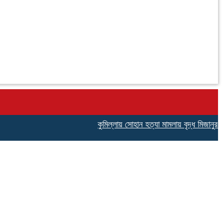
কুমিল্লায় সোহান হত্যা মামলায় বৃদ্ধ মিজানুর রহমা