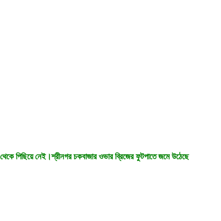
র তা থেকে পিছিয়ে নেই।শ্রীনগর চকবাজার ওভার ব্রিজের ফুটপাতে জমে উঠেছে