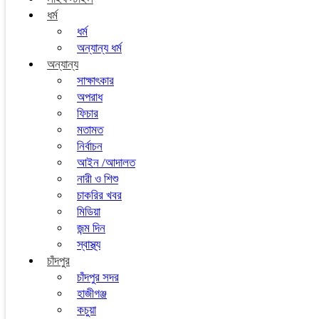
ধর্ম
ধর্ম
অন্যান্য ধর্ম
অন্যান্য
সাক্ষাৎকার
অপরাধ
ফিচার
মতামত
নির্বাচন
আইন /আদালত
নারী ও শিশু
চাকরির খবর
মিডিয়া
জন্ম দিন
স্বাস্থ্য
চাঁদপুর
চাঁদপুর সদর
হাজীগঞ্জ
কচুয়া