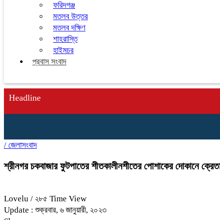
ফরিদগঞ্জ
মতলব উত্তর
মতলব দক্ষিণ
শাহরাস্তি
হাইমচর
প্রবাস সংবাদ
Headline
/
জেলাসংবাদ
শ্রীনগর চকবাজার ফুটপাতের শীতকালীনশীতের পোশাকের দোকানে ক্রেতা
Lovelu
/ ২৮৫ Time View
Update : শুক্রবার, ৬ জানুয়ারী, ২০২৩