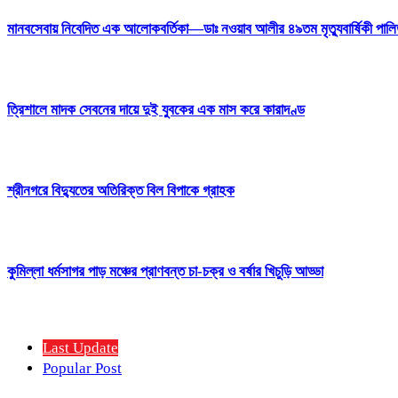
মানবসেবায় নিবেদিত এক আলোকবর্তিকা—ডাঃ নওয়াব আলীর ৪৯তম মৃত্যুবার্ষিকী পাল
ত্রিশালে মাদক সেবনের দায়ে দুই যুবকের এক মাস করে কারাদণ্ড
শ্রীনগরে বিদ্যুতের অতিরিক্ত বিল বিপাকে গ্রাহক
কুমিল্লা ধর্মসাগর পাড় মঞ্চের প্রাণবন্ত চা-চক্র ও বর্ষার খিচুড়ি আড্ডা
Last Update
Popular Post