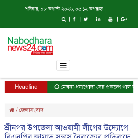
শনিবার, ০৮ অগাস্ট ২০২৬, ০৫:১২ অপরাহ্ন
Toggle
navigation
Headline
মেঘনা-ধনাগোদা সেচ প্রকল্পে খাল দখলে জল
/
জেলাসংবাদ
শ্রীনগর উপজেলা আওয়ামী লীগের উদ্যোগে
বিএনপির জামাত সন্ত্রাস নৈরাজ্যের প্রতিবাদে