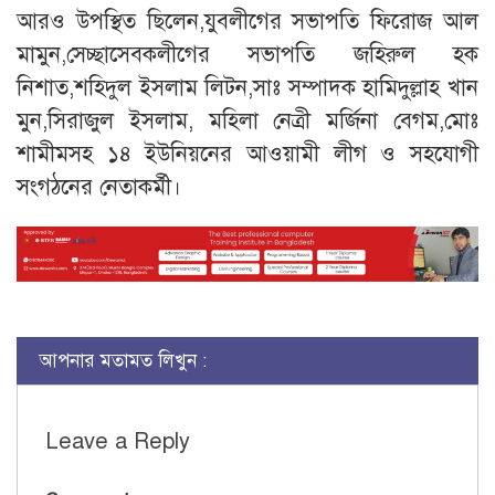
আরও উপস্থিত ছিলেন,যুবলীগের সভাপতি ফিরোজ আল
মামুন,সেচ্ছাসেবকলীগের সভাপতি জহিরুল হক
নিশাত,শহিদুল ইসলাম লিটন,সাঃ সম্পাদক হামিদুল্লাহ খান
মুন,সিরাজুল ইসলাম, মহিলা নেত্রী মর্জিনা বেগম,মোঃ
শামীমসহ ১৪ ইউনিয়নের আওয়ামী লীগ ও সহযোগী
সংগঠনের নেতাকর্মী।
আপনার মতামত লিখুন :
Leave a Reply