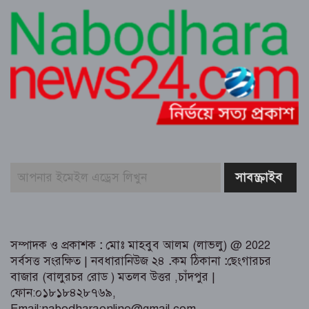
প্রকৃতির কোলে সংস্কৃতির মিলনমেলায়
প্রতিদিনই ইতিহাস লিখছে কুমিল্লার সুপ্রভাত
মঞ্চ
ত্রিশালে পরিচ্ছন্নতা সচেতনতায় ‘ক্লিন ত্রিশাল-
ক্লিন ময়মনসিংহ’ ক্যাম্পেইন
কুমিল্লায় সোহান হত্যা মামলায় বৃদ্ধ মিজানুর
রহমানের যাবজ্জীবন কারাদণ্ড।। ছেলে
মেহেদী হাসান খালাস
জুলাই গণঅভ্যুত্থান উপলক্ষে ত্রিশালে আহত
যোদ্ধা ও নিহত পরিবারের সংবর্ধনা
সম্পাদক ও প্রকাশক
:
মোঃ মাহবুব আলম (লাভলু) @ 2022
সর্বসত্ত সংরক্ষিত | নবধারানিউজ ২৪
.
কম ঠিকানা
:
ছেংগারচর
বাজার (বালুরচর রোড ) মতলব উত্তর ,চাঁদপুর |
ফোন:০১৮১৮৪২৮৭৬৯,
Email:nabodharaonline@gmail.com