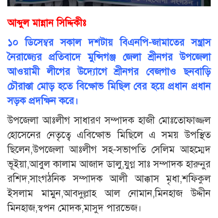
আব্দুল মান্নান সিদ্দিকীঃ
১০ ডিসেম্বর সকাল দশটায় বিএনপি-জামাতের সন্ত্রাস
নৈরাজ্যের প্রতিবাদে মুন্সিগঞ্জ জেলা শ্রীনগর উপজেলা
আওয়ামী লীগের উদ্যোগে শ্রীনগর বেজগাও ছনবাড়ি
চৌরাস্তা মোড় হতে বিক্ষোভ মিছিল বের হয়ে প্রধান প্রধান
সড়ক প্রদক্ষিন করে।
উপজেলা আঃলীগ সাধারণ সম্পাদক হাজী মোঃতোফাজ্জল
হোসেনের নেতৃত্বে এবিক্ষোভ মিছিলে এ সময় উপস্থিত
ছিলেন,উপজেলা আঃলীগ সহ-সভাপতি সেলিম আহম্মেদ
ভূইয়া,আবুল কালাম আজাদ ডালু,যুগ্ন সাঃ সম্পাদক হারুনুর
রশিদ,সাংগঠনিক সম্পাদক আলী আক্কাস মৃধা,শফিকুল
ইসলাম মামুন,আবদুল্লাহ আল নোমান,মিনহাজ উদ্দীন
মিনহাজ,স্বপন মোদক,মাসুদ পারভেজ।