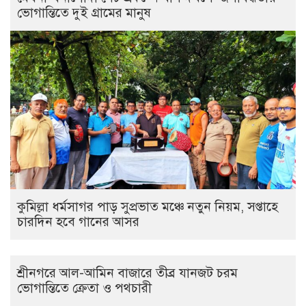
ভোগান্তিতে দুই গ্রামের মানুষ
কুমিল্লা ধর্মসাগর পাড় সুপ্রভাত মঞ্চে নতুন নিয়ম, সপ্তাহে
চারদিন হবে গানের আসর
শ্রীনগরে আল-আমিন বাজারে তীব্র যানজট চরম
ভোগান্তিতে ক্রেতা ও পথচারী