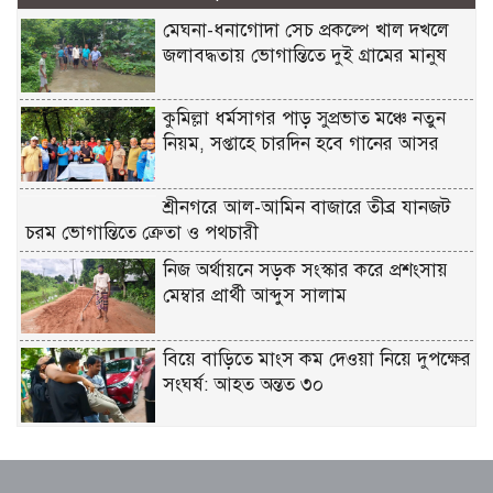
মেঘনা-ধনাগোদা সেচ প্রকল্পে খাল দখলে
জলাবদ্ধতায় ভোগান্তিতে দুই গ্রামের মানুষ
কুমিল্লা ধর্মসাগর পাড় সুপ্রভাত মঞ্চে নতুন
নিয়ম, সপ্তাহে চারদিন হবে গানের আসর
শ্রীনগরে আল-আমিন বাজারে তীব্র যানজট
চরম ভোগান্তিতে ক্রেতা ও পথচারী
নিজ অর্থায়নে সড়ক সংস্কার করে প্রশংসায়
মেম্বার প্রার্থী আব্দুস সালাম
বিয়ে বাড়িতে মাংস কম দেওয়া নিয়ে দুপক্ষের
সংঘর্ষ: আহত অন্তত ৩০ ​
জুলাই গণ-অভ্যুত্থান দিবস উপলক্ষে রূপগঞ্জে
বিএনপির আনন্দ শোভাযাত্রা