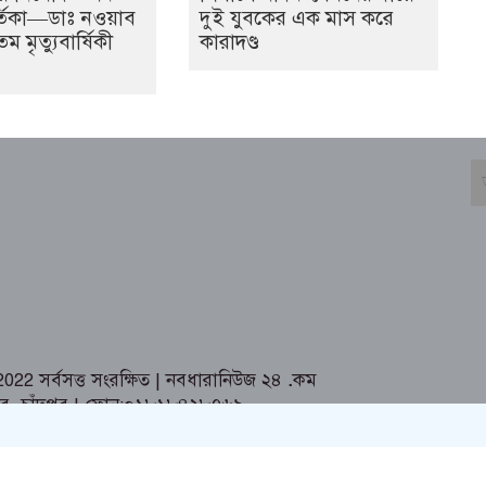
তিকা—ডাঃ নওয়াব
দুই যুবকের এক মাস করে
মৃত্যুবার্ষিকী
কারাদণ্ড
2 সর্বসত্ত সংরক্ষিত | নবধারানিউজ ২৪
.
কম
তর ,চাঁদপুর | ফোন:০১৮১৮৪২৮৭৬৯,