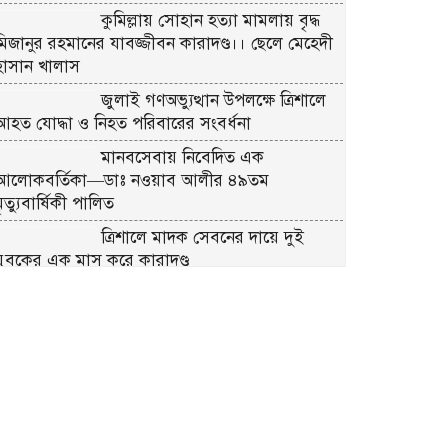
কুমিল্লায় সোহান হত্যা মামলায় বৃদ্ধ
মিজানুর রহমানের যাবজ্জীবন কারাদণ্ড।। ছেলে মেহেদী
হাসান খালাস
জুলাই গণঅভ্যুত্থান উপলক্ষে ত্রিশালে
আহত যোদ্ধা ও নিহত পরিবারের সংবর্ধনা
মানবসেবায় নিবেদিত এক
আলোকবর্তিকা—ডাঃ নওয়াব আলীর ৪৯তম
ৃত্যুবার্ষিকী পালিত
ত্রিশালে মাদক সেবনের দায়ে দুই
যুবকের এক মাস করে কারাদণ্ড
শ্রীনগরে বিদ্যুতের অতিরিক্ত বিল
বিপাকে গ্রাহক
কুমিল্লা ধর্মসাগর পাড় মঞ্চের প্রাণবন্ত
চা-চক্র ও বর্ষার খিচুড়ি আড্ডা
এডভোকেট মিজানুর রহমান অন্তরের