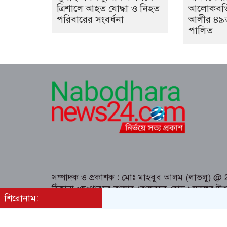
ত্রিশালে আহত যোদ্ধা ও নিহত
আলোকবর্
পরিবারের সংবর্ধনা
আলীর ৪৯তম 
পালিত
সম্পাদক ও প্রকাশক
:
মোঃ মাহবুব আলম (লাভলু) @ 202
ঠিকানা
:
ছেংগারচর বাজার (বালুরচর রোড ) মতলব উত্
শিরোনাম:
Email:nabodharaonline@gmail.com
Design & Development By
Dewan ICT