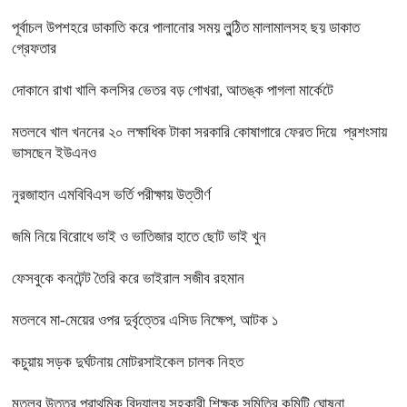
পূর্বাচল উপশহরে ডাকাতি করে পালানোর সময় লুন্ঠিত মালামালসহ ছয় ডাকাত
গ্রেফতার
দোকানে রাখা খালি কলসির ভেতর বড় গোখরা, আতঙ্ক পাগলা মার্কেটে
মতলবে খাল খননের ২০ লক্ষাধিক টাকা সরকারি কোষাগারে ফেরত দিয়ে প্রশংসায়
ভাসছেন ইউএনও
নুরজাহান এমবিবিএস ভর্তি পরীক্ষায় উত্তীর্ণ
জমি নিয়ে বিরোধে ভাই ও ভাতিজার হাতে ছোট ভাই খুন
ফেসবুকে কনটেন্ট তৈরি করে ভাইরাল সজীব রহমান
মতলবে মা-মেয়ের ওপর দুর্বৃত্তের এসিড নিক্ষেপ, আটক ১
কচুয়ায় সড়ক দুর্ঘটনায় মোটরসাইকেল চালক নিহত
মতলব উত্তর প্রাথমিক বিদ্যালয় সহকারী শিক্ষক সমিতির কমিটি ঘোষনা