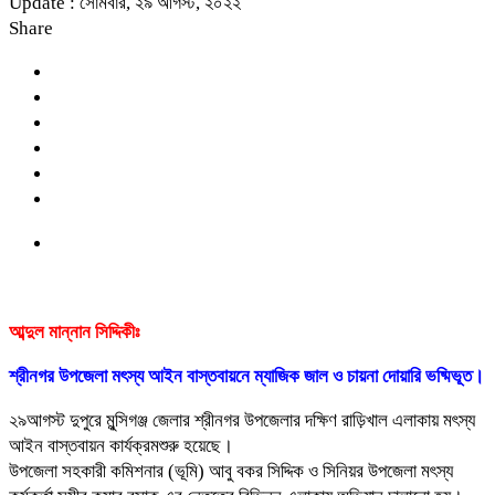
Update : সোমবার, ২৯ আগস্ট, ২০২২
Share
আব্দুল মান্নান সিদ্দিকীঃ
শ্রীনগর উপজেলা মৎস্য আইন বাস্তবায়নে ম্যাজিক জাল ও চায়না দোয়ারি ভষ্মিভূত।
২৯আগস্ট দুপুরে মুন্সিগঞ্জ জেলার শ্রীনগর উপজেলার দক্ষিণ রাড়িখাল এলাকায় মৎস্য
আইন বাস্তবায়ন কার্যক্রমশুরু হয়েছে।
উপজেলা সহকারী কমিশনার (ভূমি) আবু বকর সিদ্দিক ও সিনিয়র উপজেলা মৎস্য