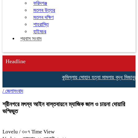
ফরিদগঞ্জ
মতলব উত্তর
মতলব দক্ষিণ
শাহরাস্তি
হাইমচর
প্রবাস সংবাদ
Headline
কুমিল্লায় সোহান হত্যা মামলায় বৃদ্ধ মিজানুর 
/
জেলাসংবাদ
শ্রীনগরে মৎস্য আইন বাস্তবায়নে ম্যাজিক জাল ও চায়না দোয়ারি
ভস্মিভুত
Lovelu
/ ৩০৭ Time View