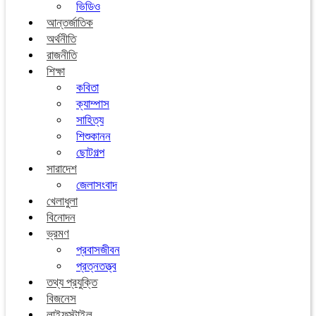
ভিডিও
আন্তর্জাতিক
অর্থনীতি
রাজনীতি
শিক্ষা
কবিতা
ক্যাম্পাস
সাহিত্য
শিশুকানন
ছোটগল্প
সারাদেশ
জেলাসংবাদ
খেলাধুলা
বিনোদন
ভ্রমণ
প্রবাসজীবন
প্রত্নতত্ত্ব
তথ্য প্রযুক্তি
বিজনেস
লাইফস্টাইল