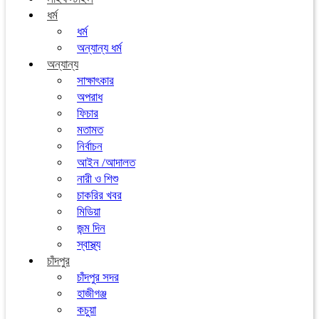
ধর্ম
ধর্ম
অন্যান্য ধর্ম
অন্যান্য
সাক্ষাৎকার
অপরাধ
ফিচার
মতামত
নির্বাচন
আইন /আদালত
নারী ও শিশু
চাকরির খবর
মিডিয়া
জন্ম দিন
স্বাস্থ্য
চাঁদপুর
চাঁদপুর সদর
হাজীগঞ্জ
কচুয়া