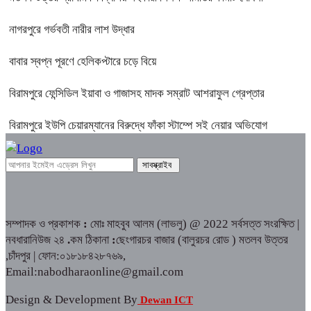
নাগরপুরে গর্ভবতী নারীর লাশ উদ্ধার
বাবার স্বপ্ন পূরণে হেলিকপ্টারে চড়ে বিয়ে
বিরামপুরে ফেন্সিডিল ইয়াবা ও গাজাসহ মাদক সম্রাট আশরাফুল গ্রেপ্তার
বিরামপুরে ইউপি চেয়ারম্যানের বিরুদ্ধে ফাঁকা স্টাম্পে সই নেয়ার অভিযোগ
সম্পাদক ও প্রকাশক
:
মোঃ মাহবুব আলম (লাভলু) @ 2022 সর্বসত্ত সংরক্ষিত |
নবধারানিউজ ২৪
.
কম ঠিকানা
:
ছেংগারচর বাজার (বালুরচর রোড ) মতলব উত্তর
,চাঁদপুর | ফোন:০১৮১৮৪২৮৭৬৯,
Email:nabodharaonline@gmail.com
Design & Development By
Dewan ICT