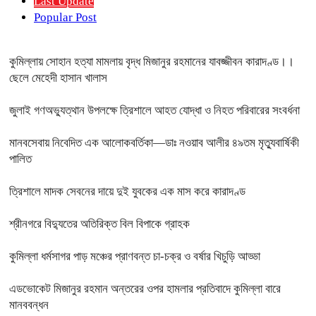
Last Update
Popular Post
কুমিল্লায় সোহান হত্যা মামলায় বৃদ্ধ মিজানুর রহমানের যাবজ্জীবন কারাদণ্ড।।
ছেলে মেহেদী হাসান খালাস
জুলাই গণঅভ্যুত্থান উপলক্ষে ত্রিশালে আহত যোদ্ধা ও নিহত পরিবারের সংবর্ধনা
মানবসেবায় নিবেদিত এক আলোকবর্তিকা—ডাঃ নওয়াব আলীর ৪৯তম মৃত্যুবার্ষিকী
পালিত
ত্রিশালে মাদক সেবনের দায়ে দুই যুবকের এক মাস করে কারাদণ্ড
শ্রীনগরে বিদ্যুতের অতিরিক্ত বিল বিপাকে গ্রাহক
কুমিল্লা ধর্মসাগর পাড় মঞ্চের প্রাণবন্ত চা-চক্র ও বর্ষার খিচুড়ি আড্ডা
এডভোকেট মিজানুর রহমান অন্তরের ওপর হামলার প্রতিবাদে কুমিল্লা বারে
মানববন্ধন