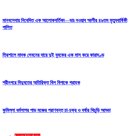
মানবসেবায় নিবেদিত এক আলোকবর্তিকা—ডাঃ নওয়াব আলীর ৪৯তম মৃত্যুবার্ষিকী
পালিত
ত্রিশালে মাদক সেবনের দায়ে দুই যুবকের এক মাস করে কারাদণ্ড
শ্রীনগরে বিদ্যুতের অতিরিক্ত বিল বিপাকে গ্রাহক
কুমিল্লা ধর্মসাগর পাড় মঞ্চের প্রাণবন্ত চা-চক্র ও বর্ষার খিচুড়ি আড্ডা